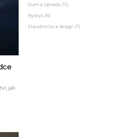
Dum a zahrada
(11)
Byznys
(8)
Stavebnictvi a design
(7)
odce
ví, jak