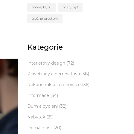
prodej bytu
malý byt
úložné prostory
Kategorie
Interierovy design
(72)
Právní rady a nemovitosti
(38)
Rekonstrukce a renovace
(36)
Informace
(34)
Dum a bydleni
(32)
Nabytek
(25)
Domácnost
(20)