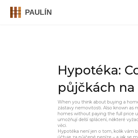
Hypotéka: Co
půjčkách na
When you think about buying a hom
zástavy nemovitosti
. Also known as
m
homes without paying the full price u
umožňují delší splácení, některé vyžadu
věci.
Hypotéka není jen o tom, kolik vám b
účtuje za půjčené peníze
– a jak se m