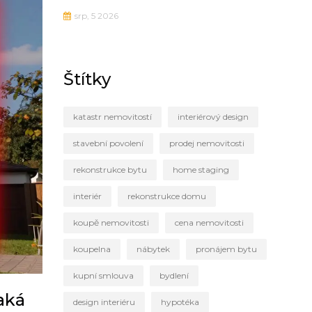
srp, 5 2026
Štítky
katastr nemovitostí
interiérový design
stavební povolení
prodej nemovitosti
rekonstrukce bytu
home staging
interiér
rekonstrukce domu
koupě nemovitosti
cena nemovitosti
koupelna
nábytek
pronájem bytu
kupní smlouva
bydlení
aká
design interiéru
hypotéka