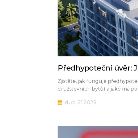
Předhypoteční úvěr: Ja
Zjistěte, jak funguje předhypote
družstevních bytů) a jaké má pod
dub, 21 2026