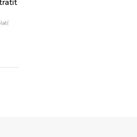
ratit
latí