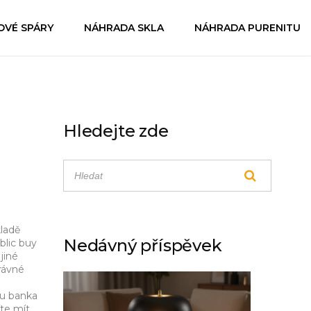
OVÉ SPÁRY
NÁHRADA SKLA
NÁHRADA PURENITU
Hledejte zde
ladě
Nedávný příspěvek
blic buy
jiné
právné
ou banka
te mít