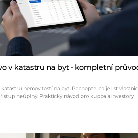
rávo v katastru na byt - kompletní prův
v katastru nemovitostí na byt. Pochopte, co je list vlastnict
 přístup neúplný. Praktický návod pro kupce a investory.