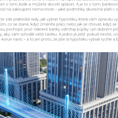
en o tom, kolik si můžete dovolit splácet. A je to o tom,
bankovní
bízí na zakoupení nemovitosti
– jaké podmínky skutečně platí v 
ete zde praktické rady, jak vybrat hypotéku, která vám opravdu v
ům, co se stane, když změníte práci, nebo jak se chovat, když se
 pochopit, proč některé banky odmítají půjčky i při dobrém př
, aby vám schválili větší částku. A jedno je jisté: pokud nevíte, co
korun navíc – a to jen proto, že jste si hypotéku vybrali rychle a 