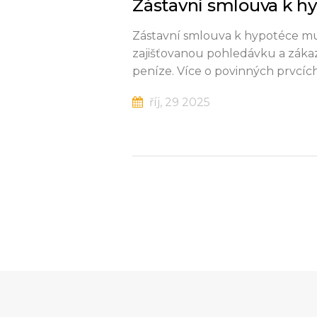
Zástavní smlouva k hyp
Zástavní smlouva k hypotéce musí
zajišťovanou pohledávku a zákaz
peníze. Více o povinných prvcí
říj, 29 2025