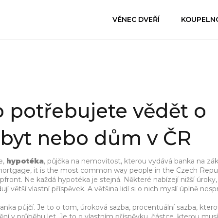
VĚNEC DVEŘÍ
KOUPELN
 potřebujete vědět o
 byt nebo dům v ČR
e,
hypotéka
,
půjčka na nemovitost, kterou vydává banka na zák
ortgage
, it is the most common way people in the Czech Repu
pfront.
Ne každá hypotéka je stejná. Některé nabízejí nižší úroky, 
jí větší vlastní příspěvek. A většina lidí si o nich myslí úplně nes
anka půjčí. Je to o tom,
úroková sazba
,
procentuální sazba, kter
ění v průběhu let. Je to o
vlastním příspěvku
,
částce, kterou musí