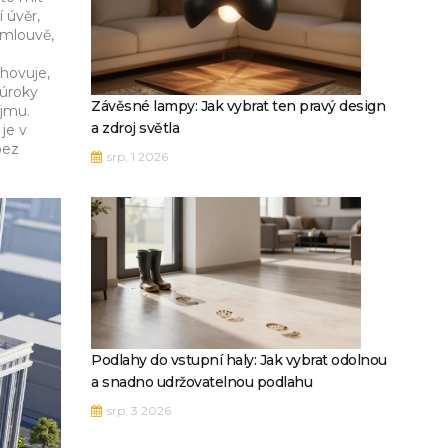
 úvěr
,
smlouvě,
yhovuje,
 úroky
Závěsné lampy: Jak vybrat ten pravý design
íjmu.
a zdroj světla
 je v
bez
srp, 1 2026
Podlahy do vstupní haly: Jak vybrat odolnou
a snadno udržovatelnou podlahu
srp, 3 2026