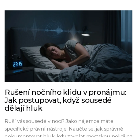
Rušení nočního klidu v pronájmu:
Jak postupovat, když sousedé
dělají hluk
Ruší vás sousedé v noci? Jako nájemce máte
specifické právní nástroje. Naučte se, jak správně
dokumentovat hluk, kdy zavolat městskou policii na