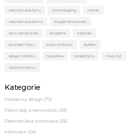
rekonstrukce bytu
home staging
interiér
rekonstrukce domu
koupě nemovitosti
cena nemovitosti
koupelna
nábytek
pronájem bytu
kupní smlouva
bydlení
design interiéru
hypotéka
prodej bytu
malý byt
úložné prostory
Kategorie
Interierovy design
(73)
Právní rady a nemovitosti
(38)
Rekonstrukce a renovace
(36)
Informace
(34)