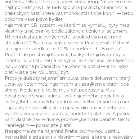
and Brno rely on it — and prices keep rising.
Nejde jen o to
najít pohodlný byt. Je tady spousta právních, finančních a
praktických pastí, které vás mohou stát tisíce korun — nebo
dokonce vaše právo bydlet.
nájemní trh ČR
,
systém, ve kterém se vyměňují byty mezi
vlastníky a nájemníky podle zákona a tržních sil
se změnil.
Už není dostatek levných bytů, a pokud vám nájemné
stouplo o 20 % za rok, nejste sami. V Praze, Brně i Ostravě
se nájemné zvedlo o 15–30 % za posledních 18 měsíců.
Proč? Lidé přestávají kupovat, banky ztěžují hypotéky, a
mnoho lidí prostě nemá na výběr. To znamená, že nájemníci
jsou v mnoha případech v nevýhodné pozici — a to i když
platí včas a pečlivě udržují byt.
Proto je důležitý
nájemní smlouva
,
právní dokument, který
upravuje vztah mezi nájemcem a vlastníkem a chrání obě
strany
. Nejde jen o to, že musí být podepsaná. Musí
obsahovat přesnou adresu, výši nájemného, poplatky za
služby, lhůtu výpovědi a podmínky údržby. Pokud tam není
napsané, že vlastník platí za opravy klimatizace nebo za
výměnu vodovodních potrubí, budete to platit vy. A pokud
vám vlastník zavře dveře, protože „nemáte peníze“, tak to
není legální — pokud jste platili.
Nezapomeňte na
nájemné Praha
,
průměrnou částku,
kterou lidé platí za byt v hlavním městě, a která je nejvyšší v