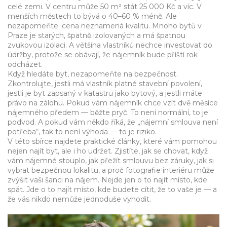
celé zemi
. V centru může 50 m² stát 25 000 Kč a víc. V
menších městech to bývá o 40–60 % méně. Ale
nezapomeňte: cena neznamená kvalitu. Mnoho bytů v
Praze je starých, špatně izolovaných a má špatnou
zvukovou izolaci. A většina vlastníků nechce investovat do
údržby, protože se obávají, že nájemník bude příští rok
odcházet.
Když hledáte byt, nezapomeňte na bezpečnost.
Zkontrolujte, jestli má vlastník platné stavební povolení,
jestli je byt zapsaný v katastru jako bytový, a jestli máte
právo na zálohu. Pokud vám nájemník chce vzít dvě měsíce
nájemného předem — běžte pryč. To není normální, to je
podvod. A pokud vám někdo říká, že „nájemní smlouva není
potřeba“, tak to není výhoda — to je riziko.
V této sbírce najdete praktické články, které vám pomohou
nejen najít byt, ale i ho udržet. Zjistíte, jak se chovat, když
vám nájemné stouplo, jak přežít smlouvu bez záruky, jak si
vybrat bezpečnou lokalitu, a proč fotografie interiéru může
zvýšit vaši šanci na nájem. Nejde jen o to najít místo, kde
spát. Jde o to najít místo, kde budete cítit, že to vaše je — a
že vás nikdo nemůže jednoduše vyhodit.