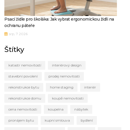
Psací židle pro školáka: Jak vybrat ergonomickou židli na
ochranu páteře
srp, 7 2026
Štítky
katastr nemovitostí
interiérový design
stavební povolení
prodej nemovitosti
rekonstrukce bytu
home staging
interiér
rekonstrukce domu
koupě nemovitosti
cena nemovitosti
koupelna
nábytek
pronájem bytu
kupní smlouva
bydlení