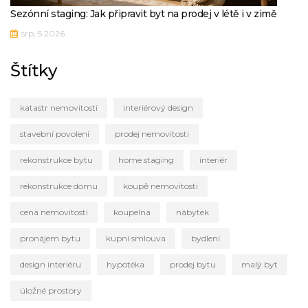
Sezónní staging: Jak připravit byt na prodej v létě i v zimě
srp, 5 2026
Štítky
katastr nemovitostí
interiérový design
stavební povolení
prodej nemovitosti
rekonstrukce bytu
home staging
interiér
rekonstrukce domu
koupě nemovitosti
cena nemovitosti
koupelna
nábytek
pronájem bytu
kupní smlouva
bydlení
design interiéru
hypotéka
prodej bytu
malý byt
úložné prostory