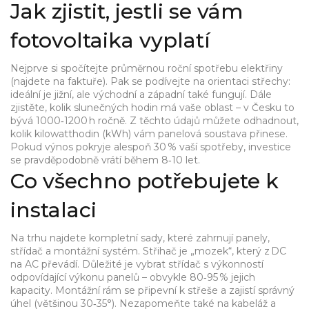
Jak zjistit, jestli se vám
fotovoltaika vyplatí
Nejprve si spočítejte průměrnou roční spotřebu elektřiny
(najdete na faktuře). Pak se podívejte na orientaci střechy:
ideální je jižní, ale východní a západní také fungují. Dále
zjistěte, kolik slunečných hodin má vaše oblast – v Česku to
bývá 1000‑1200 h ročně. Z těchto údajů můžete odhadnout,
kolik kilowatthodin (kWh) vám panelová soustava přinese.
Pokud výnos pokryje alespoň 30 % vaší spotřeby, investice
se pravděpodobně vrátí během 8‑10 let.
Co všechno potřebujete k
instalaci
Na trhu najdete kompletní sady, které zahrnují panely,
střídač a montážní systém. Střihač je „mozek“, který z DC
na AC převádí. Důležité je vybrat střídač s výkonností
odpovídající výkonu panelů – obvykle 80‑95 % jejich
kapacity. Montážní rám se připevní k střeše a zajistí správný
úhel (většinou 30‑35°). Nezapomeňte také na kabeláž a