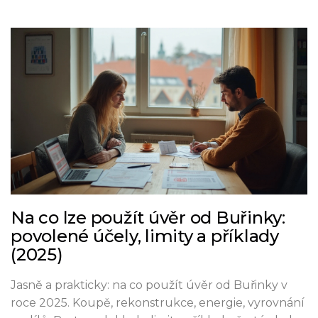
Na co lze použít úvěr od Buřinky:
povolené účely, limity a příklady
(2025)
Jasně a prakticky: na co použít úvěr od Buřinky v
roce 2025. Koupě, rekonstrukce, energie, vyrovnání