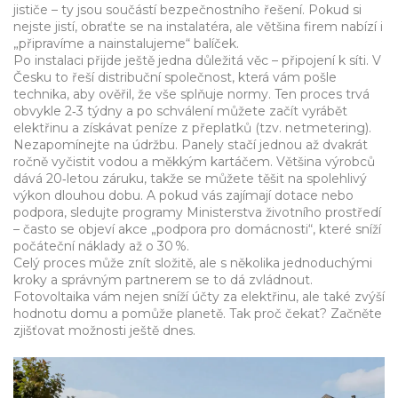
jističe – ty jsou součástí bezpečnostního řešení. Pokud si
nejste jistí, obraťte se na instalatéra, ale většina firem nabízí i
„připravíme a nainstalujeme“ balíček.
Po instalaci přijde ještě jedna důležitá věc – připojení k síti. V
Česku to řeší distribuční společnost, která vám pošle
technika, aby ověřil, že vše splňuje normy. Ten proces trvá
obvykle 2‑3 týdny a po schválení můžete začít vyrábět
elektřinu a získávat peníze z přeplatků (tzv. netmetering).
Nezapomínejte na údržbu. Panely stačí jednou až dvakrát
ročně vyčistit vodou a měkkým kartáčem. Většina výrobců
dává 20‑letou záruku, takže se můžete těšit na spolehlivý
výkon dlouhou dobu. A pokud vás zajímají dotace nebo
podpora, sledujte programy Ministerstva životního prostředí
– často se objeví akce „podpora pro domácnosti“, které sníží
počáteční náklady až o 30 %.
Celý proces může znít složitě, ale s několika jednoduchými
kroky a správným partnerem se to dá zvládnout.
Fotovoltaika vám nejen sníží účty za elektřinu, ale také zvýší
hodnotu domu a pomůže planetě. Tak proč čekat? Začněte
zjišťovat možnosti ještě dnes.