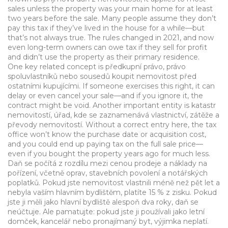
sales unless the property was your main home for at least
two years before the sale.
Many people assume they don’t
pay this tax if they’ve lived in the house for a while—but
that’s not always true. The rules changed in 2021, and now
even long-term owners can owe tax if they sell for profit
and didn’t use the property as their primary residence.
One key related concept is
předkupní právo
,
právo
spoluvlastníků nebo sousedů koupit nemovitost před
ostatními kupujícími
.
If someone exercises this right, it can
delay or even cancel your sale—and if you ignore it, the
contract might be void. Another important entity is
katastr
nemovitostí
,
úřad, kde se zaznamenává vlastnictví, zátěže a
převody nemovitostí
.
Without a correct entry here, the tax
office won’t know the purchase date or acquisition cost,
and you could end up paying tax on the full sale price—
even if you bought the property years ago for much less.
Daň se počítá z rozdílu mezi cenou prodeje a náklady na
pořízení, včetně oprav, stavebních povolení a notářských
poplatků. Pokud jste nemovitost vlastnili méně než pět let a
nebyla vaším hlavním bydlištěm, platíte 15 % z zisku. Pokud
jste ji měli jako hlavní bydliště alespoň dva roky, daň se
neúčtuje. Ale pamatujte: pokud jste ji používali jako letní
domček, kancelář nebo pronajímaný byt, výjimka neplatí.