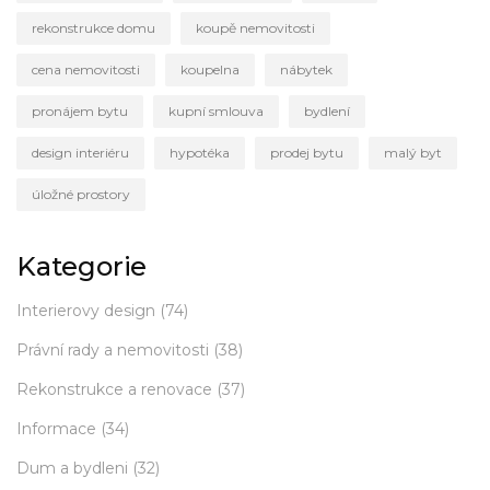
rekonstrukce domu
koupě nemovitosti
cena nemovitosti
koupelna
nábytek
pronájem bytu
kupní smlouva
bydlení
design interiéru
hypotéka
prodej bytu
malý byt
úložné prostory
Kategorie
Interierovy design
(74)
Právní rady a nemovitosti
(38)
Rekonstrukce a renovace
(37)
Informace
(34)
Dum a bydleni
(32)