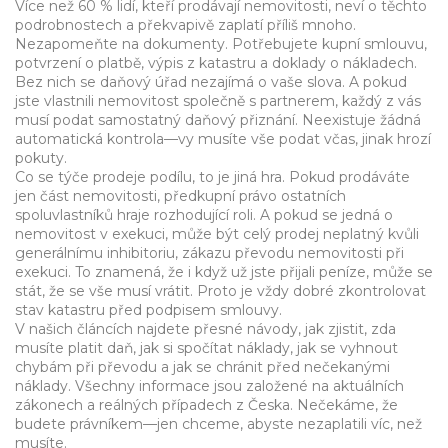
Více než 60 % lidí, kteří prodávají nemovitosti, neví o těchto
podrobnostech a překvapivě zaplatí příliš mnoho.
Nezapomeňte na dokumenty. Potřebujete kupní smlouvu,
potvrzení o platbě, výpis z katastru a doklady o nákladech.
Bez nich se daňový úřad nezajímá o vaše slova. A pokud
jste vlastnili nemovitost společně s partnerem, každý z vás
musí podat samostatný daňový přiznání. Neexistuje žádná
automatická kontrola—vy musíte vše podat včas, jinak hrozí
pokuty.
Co se týče prodeje podílu, to je jiná hra. Pokud prodáváte
jen část nemovitosti, předkupní právo ostatních
spoluvlastníků hraje rozhodující roli. A pokud se jedná o
nemovitost v exekuci, může být celý prodej neplatný kvůli
generálnímu inhibitoriu
,
zákazu převodu nemovitosti při
exekuci
.
To znamená, že i když už jste přijali peníze, může se
stát, že se vše musí vrátit. Proto je vždy dobré zkontrolovat
stav katastru před podpisem smlouvy.
V našich článcích najdete přesné návody, jak zjistit, zda
musíte platit daň, jak si spočítat náklady, jak se vyhnout
chybám při převodu a jak se chránit před nečekanými
náklady. Všechny informace jsou založené na aktuálních
zákonech a reálných případech z Česka. Nečekáme, že
budete právníkem—jen chceme, abyste nezaplatili víc, než
musíte.