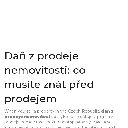
Daň z prodeje
nemovitosti: co
musíte znát před
prodejem
When you sell a property in the Czech Republic,
daň z
prodeje nemovitosti
,
daň, která se účtuje z příjmu z
prodeje nemovitosti, pokud není splněna výjimka
. Also
known as
příjmová daň z nemovitosti
, it applies to most