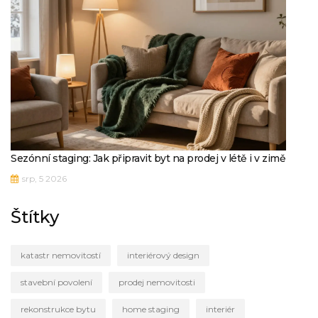
Sezónní staging: Jak připravit byt na prodej v létě i v zimě
srp, 5 2026
Štítky
katastr nemovitostí
interiérový design
stavební povolení
prodej nemovitosti
rekonstrukce bytu
home staging
interiér