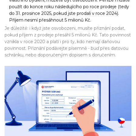
vlastního bydlení, můžete být osvobozeni. Peníze musíte
použít do konce roku následujícího po roce prodeje (tedy
do 31. prosince 2025, pokud jste prodali v roce 2024).
Příjem nesmí přesáhnout 5 milionů Kč.
Je důležité: i když jste osvobozeni, musíte přiznání podat,
pokud příjem z prodeje přesáhl 5 milionů Kč. Tato povinnost
vznikla v roce 2020 a platí i pro ty, kdo nemají daňovou
povinnost. Přiznání podávejte písemně - buď přes datovou
schránku, nebo doporučeným dopisem s doručením.