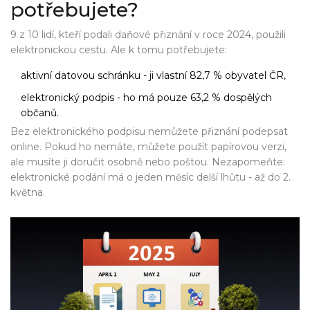
potřebujete?
9 z 10 lidí, kteří podali daňové přiznání v roce 2024, použili
elektronickou cestu. Ale k tomu potřebujete:
aktivní datovou schránku - ji vlastní 82,7 % obyvatel ČR,
elektronický podpis - ho má pouze 63,2 % dospělých
občanů.
Bez elektronického podpisu nemůžete přiznání podepsat
online. Pokud ho nemáte, můžete použít papírovou verzi,
ale musíte ji doručit osobně nebo poštou. Nezapomeňte:
elektronické podání má o jeden měsíc delší lhůtu - až do 2.
května.