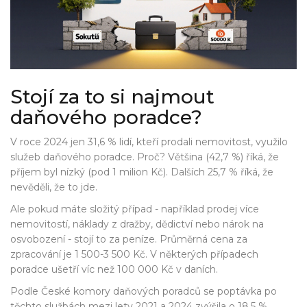
Stojí za to si najmout
daňového poradce?
V roce 2024 jen 31,6 % lidí, kteří prodali nemovitost, využilo
služeb daňového poradce. Proč? Většina (42,7 %) říká, že
příjem byl nízký (pod 1 milion Kč). Dalších 25,7 % říká, že
nevěděli, že to jde.
Ale pokud máte složitý případ - například prodej více
nemovitostí, náklady z dražby, dědictví nebo nárok na
osvobození - stojí to za peníze. Průměrná cena za
zpracování je 1 500-3 500 Kč. V některých případech
poradce ušetří víc než 100 000 Kč v daních.
Podle České komory daňových poradců se poptávka po
těchto službách mezi lety 2021 a 2024 zvýšila o 18,5 %.