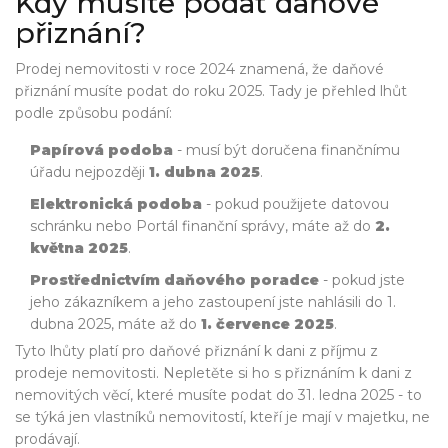
Kdy musíte podat daňové
přiznání?
Prodej nemovitosti v roce 2024 znamená, že daňové
přiznání musíte podat do roku 2025. Tady je přehled lhůt
podle způsobu podání:
Papírová podoba
- musí být doručena finančnímu
úřadu nejpozději
1. dubna 2025
.
Elektronická podoba
- pokud použijete datovou
schránku nebo Portál finanční správy, máte až do
2.
května 2025
.
Prostřednictvím daňového poradce
- pokud jste
jeho zákazníkem a jeho zastoupení jste nahlásili do 1.
dubna 2025, máte až do
1. července 2025
.
Tyto lhůty platí pro daňové přiznání k dani z příjmu z
prodeje nemovitosti. Nepletěte si ho s přiznáním k dani z
nemovitých věcí, které musíte podat do 31. ledna 2025 - to
se týká jen vlastníků nemovitostí, kteří je mají v majetku, ne
prodávají.