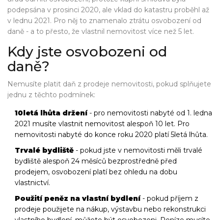
podepsána v prosinci 2020, ale vklad do katastru proběhl až
v lednu 2021. Pro něj to znamenalo ztrátu osvobození od
daně - a to přesto, že vlastnil nemovitost více než 5 let.
Kdy jste osvobozeni od
daně?
Nemusíte platit daň z prodeje nemovitosti, pokud splňujete
jednu z těchto podmínek:
10letá lhůta držení
- pro nemovitosti nabyté od 1. ledna
2021 musíte vlastnit nemovitost alespoň 10 let. Pro
nemovitosti nabyté do konce roku 2020 platí 5letá lhůta.
Trvalé bydliště
- pokud jste v nemovitosti měli trvalé
bydliště alespoň 24 měsíců bezprostředně před
prodejem, osvobození platí bez ohledu na dobu
vlastnictví.
Použití peněz na vlastní bydlení
- pokud příjem z
prodeje použijete na nákup, výstavbu nebo rekonstrukci