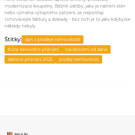
modernizace koupelny. Běžné údržby, jako je natření stěn
nebo výměna výtopného zařízení, se nepočítají.
Uchovávejte faktury a doklady - bez nich je to jako kdybyste
náklady nebyly.
Štítky:
daň z prodeje nemovitosti
lhůta daňového přiznání
osvobození od daně
daňové přiznání 2025
prodej nemovitosti