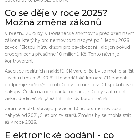
odečtu by to bylo 525 000 Kč.
Co se děje v roce 2025?
Možná změna zákonů
V březnu 2025 byl v Poslanecké sněmovně předložen návrh
zákona, který by pro nemovitosti nabyté po 1. lednu 2026
zavedl 15letou lhůtu držení pro osvobození - ale jen pokud
prodejní cena přesáhne 10 milionů Kč. Tento návrh je
kontroverzní.
Asociace realitních makléřů ČR varuje, že by to mohlo snížit
likviditu trhu o 25-30 %. Hospodářská komora ČR naopak
podporuje zpřísnění, protože by to mohlo snížit spekulativní
nákupy. Česká národní banka odhaduje, že by stát mohl
získat dodatečně 1,2 až 1,8 miliardy korun ročně.
Zatím ale platí stávající pravidla: 10 let pro nemovitosti
nabyté od 2021, 5 let pro ty starší. Změna by se mohla stát
až v roce 2026.
Elektronické podání - co