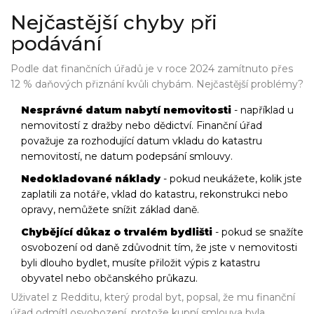
Nejčastější chyby při
podávání
Podle dat finančních úřadů je v roce 2024 zamítnuto přes
12 % daňových přiznání kvůli chybám. Nejčastější problémy?
Nesprávné datum nabytí nemovitosti
- například u
nemovitostí z dražby nebo dědictví. Finanční úřad
považuje za rozhodující datum vkladu do katastru
nemovitostí, ne datum podepsání smlouvy.
Nedokladované náklady
- pokud neukážete, kolik jste
zaplatili za notáře, vklad do katastru, rekonstrukci nebo
opravy, nemůžete snížit základ daně.
Chybějící důkaz o trvalém bydlišti
- pokud se snažíte
osvobození od daně zdůvodnit tím, že jste v nemovitosti
byli dlouho bydlet, musíte přiložit výpis z katastru
obyvatel nebo občanského průkazu.
Uživatel z Redditu, který prodal byt, popsal, že mu finanční
úřad odmítl osvobození, protože kupní smlouva byla