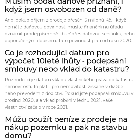
Musím podat daňové přiznání, i
když jsem osvobozen od daně?
Ano, pokud příjem z prodeje přesáhl 5 milionů Kč. I když
nemáte daňovou povinnost, musíte finančnímu úřadu
oznámit prodej písemně - buď přes datovou schránku, nebo
doporučeným dopisem. Tato povinnost platí od roku 2020.
Co je rozhodující datum pro
výpočet 10leté lhůty - podepsání
smlouvy nebo vklad do katastru?
Rozhodující je datum vkladu vlastnického práva do katastru
nemovitostí. To platí i pro nemovitosti získané v dražbě
nebo převodem z dědictví. Pokud jste podepsali smlouvu v
prosinci 2020, ale vklad proběhl v lednu 2021, vaše
vlastnictví začalo v roce 2021.
Můžu použít peníze z prodeje na
nákup pozemku a pak na stavbu
domu?