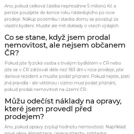
Ano, pokud celková částka nepřesáhne 5 milionů Kč a
peníze použijete do konce roku následujícího po roce
prodeje. Nákup pozemku i stavba domu se považují za
vlastní bydlení. Musíte ale mít doklady o všech výdajích.
Co se stane, když jsem prodal
nemovitost, ale nejsem občanem
ČR?
Pokud jste fyzická osoba s trvalým bydlištěm v ČR nebo
jste se v ČR zdržovali déle než 183 dní v roce prodeje, jste
daňově rezident a musíte podat přiznání. Pokud nejste, platí
jiná pravidla - ale většinou i cizinci musí podat přiznání,
pokud prodali nemovitost na území ČR.
Můžu odečíst náklady na opravy,
které jsem provedl před
prodejem?
Ano, pokud opravy zvyšují hodnotu nemovitosti. Například:
nové okna, klimatizace, úprava střechy, přístavba,