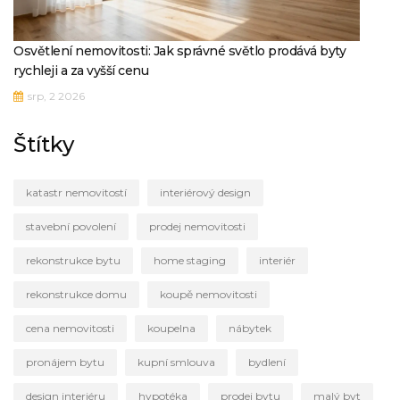
Osvětlení nemovitosti: Jak správné světlo prodává byty
rychleji a za vyšší cenu
srp, 2 2026
Štítky
katastr nemovitostí
interiérový design
stavební povolení
prodej nemovitosti
rekonstrukce bytu
home staging
interiér
rekonstrukce domu
koupě nemovitosti
cena nemovitosti
koupelna
nábytek
pronájem bytu
kupní smlouva
bydlení
design interiéru
hypotéka
prodej bytu
malý byt