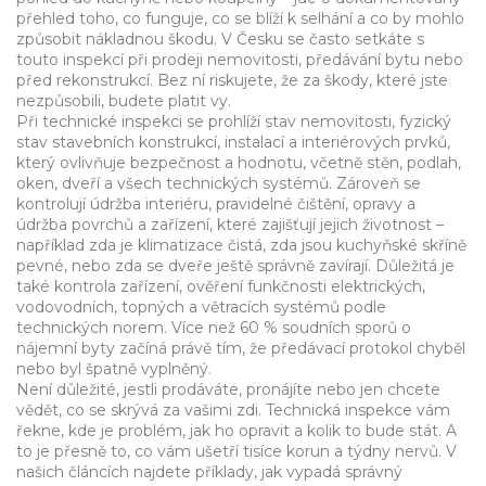
přehled toho, co funguje, co se blíží k selhání a co by mohlo
způsobit nákladnou škodu. V Česku se často setkáte s
touto inspekcí při prodeji nemovitosti, předávání bytu nebo
před rekonstrukcí. Bez ní riskujete, že za škody, které jste
nezpůsobili, budete platit vy.
Při technické inspekci se prohlíží
stav nemovitosti
,
fyzický
stav stavebních konstrukcí, instalací a interiérových prvků,
který ovlivňuje bezpečnost a hodnotu
, včetně stěn, podlah,
oken, dveří a všech technických systémů. Zároveň se
kontrolují
údržba interiéru
,
pravidelné čištění, opravy a
údržba povrchů a zařízení, které zajišťují jejich životnost
–
například zda je klimatizace čistá, zda jsou kuchyňské skříně
pevné, nebo zda se dveře ještě správně zavírají. Důležitá je
také
kontrola zařízení
,
ověření funkčnosti elektrických,
vodovodních, topných a větracích systémů podle
technických norem
. Více než 60 % soudních sporů o
nájemní byty začíná právě tím, že předávací protokol chyběl
nebo byl špatně vyplněný.
Není důležité, jestli prodáváte, pronájíte nebo jen chcete
vědět, co se skrývá za vašimi zdi. Technická inspekce vám
řekne, kde je problém, jak ho opravit a kolik to bude stát. A
to je přesně to, co vám ušetří tisíce korun a týdny nervů. V
našich článcích najdete příklady, jak vypadá správný