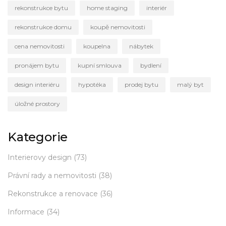
rekonstrukce bytu
home staging
interiér
rekonstrukce domu
koupě nemovitosti
cena nemovitosti
koupelna
nábytek
pronájem bytu
kupní smlouva
bydlení
design interiéru
hypotéka
prodej bytu
malý byt
úložné prostory
Kategorie
Interierovy design
(73)
Právní rady a nemovitosti
(38)
Rekonstrukce a renovace
(36)
Informace
(34)