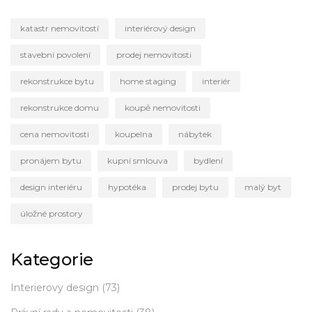
katastr nemovitostí
interiérový design
stavební povolení
prodej nemovitosti
rekonstrukce bytu
home staging
interiér
rekonstrukce domu
koupě nemovitosti
cena nemovitosti
koupelna
nábytek
pronájem bytu
kupní smlouva
bydlení
design interiéru
hypotéka
prodej bytu
malý byt
úložné prostory
Kategorie
Interierovy design
(73)