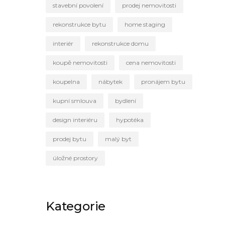
stavební povolení
prodej nemovitosti
rekonstrukce bytu
home staging
interiér
rekonstrukce domu
koupě nemovitosti
cena nemovitosti
koupelna
nábytek
pronájem bytu
kupní smlouva
bydlení
design interiéru
hypotéka
prodej bytu
malý byt
úložné prostory
Kategorie