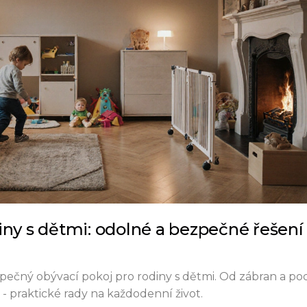
iny s dětmi: odolné a bezpečné řešení
bezpečný obývací pokoj pro rodiny s dětmi. Od zábran a po
- praktické rady na každodenní život.