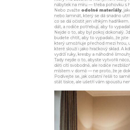
nábytek na míru — třeba pohovku s hl
Nebo zvažte
odolné materiály
,
jak
nebo laminát, který se dá snadno utří
co se dá očistit jen vlhkým hadříke
dát, a rodiče potřebují, aby to vypadal
Nejde o to, aby byl pokoj dokonalý. Jd
budete chtít, aby to vypadalo, že jste
který umožňuje přechod mezi hrou,
které slouží i jako hračkový sklad. A 
vydrží ruky, kresby a náhodné šmouhy
Tady nejde o to, abyste vytvořili něco
děti cítí svobodně, ale rodiče nezbláz
místem v domě — ne proto, že je doko
Podívejte se, jak ostatní řešili to 
stát tisíce, ale ušetří vám spoustu ner