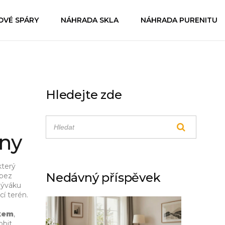
OVÉ SPÁRY
NÁHRADA SKLA
NÁHRADA PURENITU
Hledejte zde
hny
který
Nedávný příspěvek
 bez
býváku
cí terén.
kem
,
obit