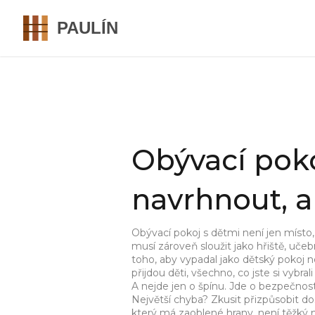
Obývací poko
navrhnout, a
Obývací pokoj s dětmi není jen místo,
musí zároveň sloužit jako hřiště, uče
toho, aby vypadal jako dětský pokoj
přijdou děti, všechno, co jste si vyb
A nejde jen o špínu. Jde o bezpečnost,
Největší chyba? Zkusit přizpůsobit do
který má zaoblené hrany, není těžký