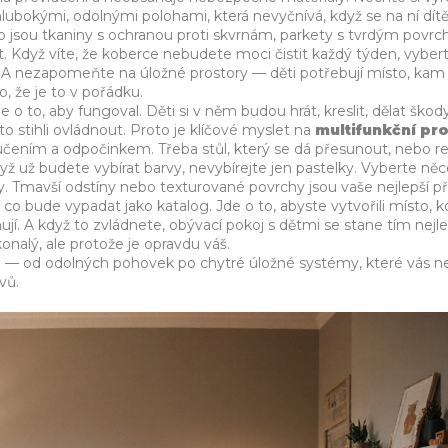
ubokými, odolnými polohami, která nevyčnívá, když se na ní dítě 
o jsou tkaniny s ochranou proti skvrnám, parkety s tvrdým povr
t
. Když víte, že koberce nebudete moci čistit každý týden, vyber
m. A nezapomeňte na úložné prostory — děti potřebují místo, ka
o, že je to v pořádku.
e o to, aby fungoval. Děti si v něm budou hrát, kreslit, dělat škod
 to stihli ovládnout. Proto je klíčové myslet na
multifunkční pr
 učením a odpočinkem
. Třeba stůl, který se dá přesunout, nebo re
když už budete vybírat barvy, nevybírejte jen pastelky. Vyberte něc
. Tmavší odstíny nebo texturované povrchy jsou vaše nejlepší př
, co bude vypadat jako katalog. Jde o to, abyste vytvořili místo, 
ňují. A když to zvládnete, obývací pokoj s dětmi se stane tím nejl
nalý, ale protože je opravdu váš.
samé — od odolných pohovek po chytré úložné systémy, které vás 
vů.