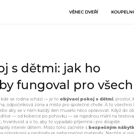
VĚNEC DVEŘÍ
KOUPELN
j s dětmi: jak ho
by fungoval pro všec
 kde se rodina schází — je to
obývací pokoj s dětmi
,
prostor, 
bna, odpočinková zóna a místo pro společné chvíle
. A to všechno
 nebo aby se v něm každý den muselo něco opravovat. Když do o
rali dříve — od koberce po pohovku — se najednou mění na testova
 trvanlivost a o to, aby to vypadalo příjemně i pro dospělé.
spělý interiér dětem. Místo toho začněte s
bezpečným nábyt
 na převrácení a neobsahuje nebezpečné materiály
. Nechte si vyr