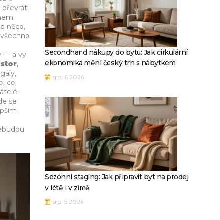
převrátí.
chem
te něco,
m všechno
Secondhand nákupy do bytu: Jak cirkulární
y — a vy
ekonomika mění český trh s nábytkem
ostor
,
gály,
srp, 6 2026
o, co
átelé.
kde se
epším
nebudou
Sezónní staging: Jak připravit byt na prodej
v létě i v zimě
srp, 5 2026