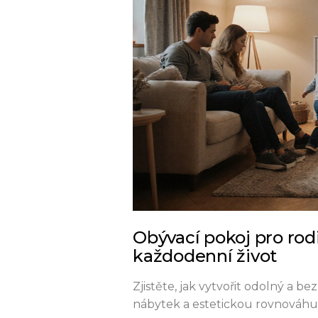
Obývací pokoj pro rod
každodenní život
Zjistěte, jak vytvořit odolný a 
nábytek a estetickou rovnováhu 