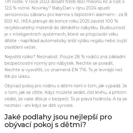
Trh roste. V roce 2023 dosáhl tržeb 850 milionů Kč a růst o
12,5 % ročně. Novinky? BabyDan v říjnu 2024 spustí
senzorovou zábranu pro kamna s teplotním alarmem - za 8
500 Kč. IKEA plánuje do konce roku 2025 zavést 100 %
recyklovatelný materiál do dětského nábytku. Budoucnost
je v inteligentních systémech, které se přizpůsobí věku
dítěte - například automaticky sníží výšku regálu nebo zvýší
osvětlení večer.
Největší riziko? Neznalost. Pouze 28 % rodičů zná základní
bezpečnostní normy pro nábytek. Nechte se poradit.
Nechte si vysvětlit, co znamená EN 716. To je levnější než
lék po úrazu.
Obývací pokoj pro rodinu s dětmi není o tom, jak vypadá. Je
o tom, jak se cítíte. Když můžete sedět, číst knihu, a přitom
vědět, že vaše dítě je v bezpečí. To je pravá hodnota. A ta se
neztrácí - ani když se děti vyroste.
Jaké podlahy jsou nejlepší pro
obývací pokoj s dětmi?