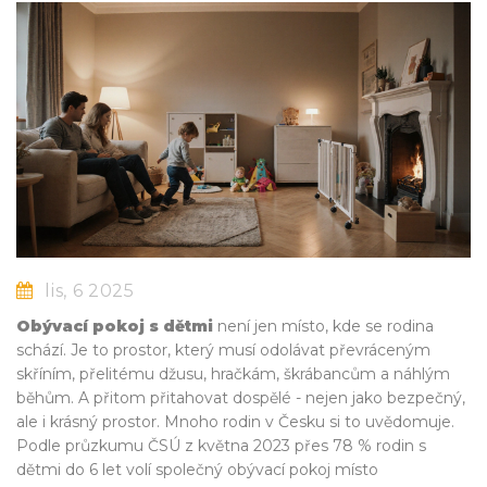
lis, 6 2025
Obývací pokoj s dětmi
není jen místo, kde se rodina
schází. Je to prostor, který musí odolávat převráceným
skříním, přelitému džusu, hračkám, škrábancům a náhlým
běhům. A přitom přitahovat dospělé - nejen jako bezpečný,
ale i krásný prostor. Mnoho rodin v Česku si to uvědomuje.
Podle průzkumu ČSÚ z května 2023 přes 78 % rodin s
dětmi do 6 let volí společný obývací pokoj místo