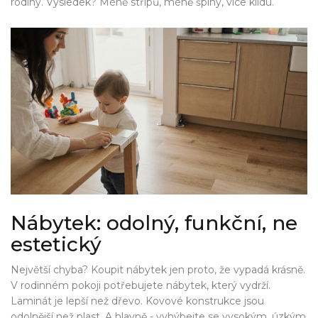
rodiny. Výsledek? Méně střípů, méně špíny, více klidu.
Nábytek: odolný, funkční, ne
estetický
Největší chyba? Koupit nábytek jen proto, že vypadá krásně.
V rodinném pokoji potřebujete nábytek, který vydrží.
Laminát je lepší než dřevo. Kovové konstrukce jsou
odolnější než plast. A hlavně - vyhýbejte se vysokým, úzkým