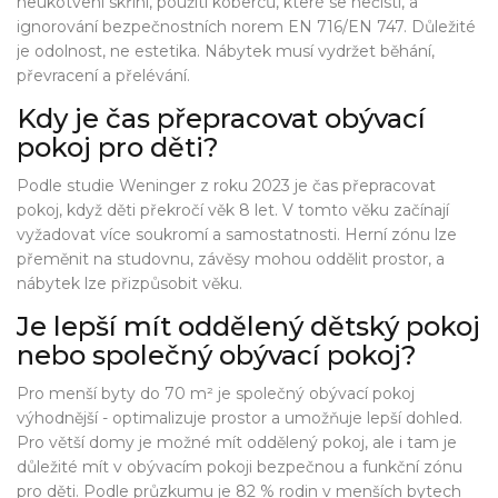
neukotvení skříní, použití koberců, které se nečistí, a
ignorování bezpečnostních norem EN 716/EN 747. Důležité
je odolnost, ne estetika. Nábytek musí vydržet běhání,
převracení a přelévání.
Kdy je čas přepracovat obývací
pokoj pro děti?
Podle studie Weninger z roku 2023 je čas přepracovat
pokoj, když děti překročí věk 8 let. V tomto věku začínají
vyžadovat více soukromí a samostatnosti. Herní zónu lze
přeměnit na studovnu, závěsy mohou oddělit prostor, a
nábytek lze přizpůsobit věku.
Je lepší mít oddělený dětský pokoj
nebo společný obývací pokoj?
Pro menší byty do 70 m² je společný obývací pokoj
výhodnější - optimalizuje prostor a umožňuje lepší dohled.
Pro větší domy je možné mít oddělený pokoj, ale i tam je
důležité mít v obývacím pokoji bezpečnou a funkční zónu
pro děti. Podle průzkumu je 82 % rodin v menších bytech