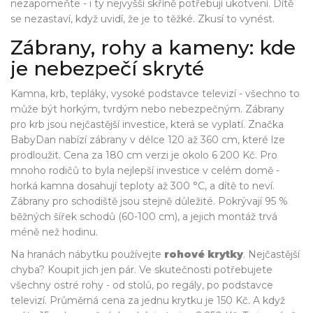
nezapomeňte - i ty nejvyšší skříně potřebují ukotvení. Dítě
se nezastaví, když uvidí, že je to těžké. Zkusí to vynést.
Zábrany, rohy a kameny: kde
je nebezpečí skryté
Kamna, krb, tepláky, vysoké podstavce televizí - všechno to
může být horkým, tvrdým nebo nebezpečným. Zábrany
pro krb jsou nejčastější investice, která se vyplatí. Značka
BabyDan nabízí zábrany v délce 120 až 360 cm, které lze
prodloužit. Cena za 180 cm verzi je okolo 6 200 Kč. Pro
mnoho rodičů to byla nejlepší investice v celém domě -
horká kamna dosahují teploty až 300 °C, a dítě to neví.
Zábrany pro schodiště jsou stejně důležité. Pokrývají 95 %
běžných šířek schodů (60-100 cm), a jejich montáž trvá
méně než hodinu.
Na hranách nábytku používejte
rohové krytky
. Nejčastější
chyba? Koupit jich jen pár. Ve skutečnosti potřebujete
všechny ostré rohy - od stolů, po regály, po podstavce
televizí. Průměrná cena za jednu krytku je 150 Kč. A když