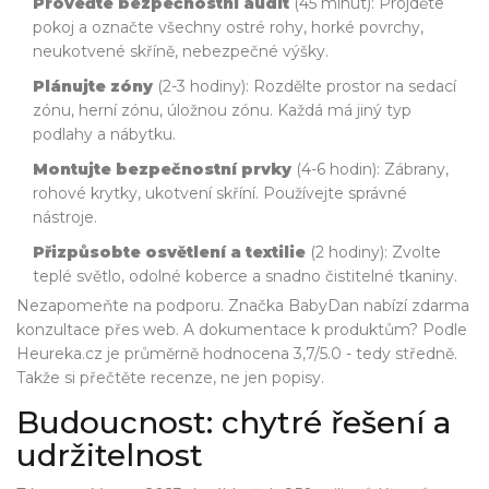
Proveďte bezpečnostní audit
(45 minut): Projděte
pokoj a označte všechny ostré rohy, horké povrchy,
neukotvené skříně, nebezpečné výšky.
Plánujte zóny
(2-3 hodiny): Rozdělte prostor na sedací
zónu, herní zónu, úložnou zónu. Každá má jiný typ
podlahy a nábytku.
Montujte bezpečnostní prvky
(4-6 hodin): Zábrany,
rohové krytky, ukotvení skříní. Používejte správné
nástroje.
Přizpůsobte osvětlení a textilie
(2 hodiny): Zvolte
teplé světlo, odolné koberce a snadno čistitelné tkaniny.
Nezapomeňte na podporu. Značka BabyDan nabízí zdarma
konzultace přes web. A dokumentace k produktům? Podle
Heureka.cz je průměrně hodnocena 3,7/5.0 - tedy středně.
Takže si přečtěte recenze, ne jen popisy.
Budoucnost: chytré řešení a
udržitelnost