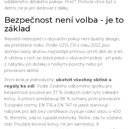
odděleného dětského pokoje. Proč? Protože chce být s
dětmi, ne je jen sledovat z dálky.
Bezpečnost není volba - je to
základ
Největší nebezpečí v obývacím pokoji není špatný design,
ale přehlížené riziko. Podle ÚZIS ČR z roku 2022 jsou
domácí úrazy druhou nejčastější příčinou úmrtí dětí do 4 let.
A většina z nich se stává právě v obývacím pokoji - při pádu
z nábytku, při doteku s horkými povrchy nebo při
převrácení skříně.
První krok je jednoduchý:
ukotvit všechny skříně a
regály ke zdi
. Podle Českého odborného spolku pro
bezpečnost používá jen 37 % českých rodin tyto základní
kotvy. A přitom představují 98 % ochrany proti převrácení.
Evropské normy EN 716 a EN 747 to jasně stanovují -
nábytek pro děti bez certifikace zvyšuje riziko úrazu o 400
%. Neřešte, zda to vypadá esteticky. Řešte, zda to zůstane
stát. Použijte kovové kotvy, ne jen samorézy. A