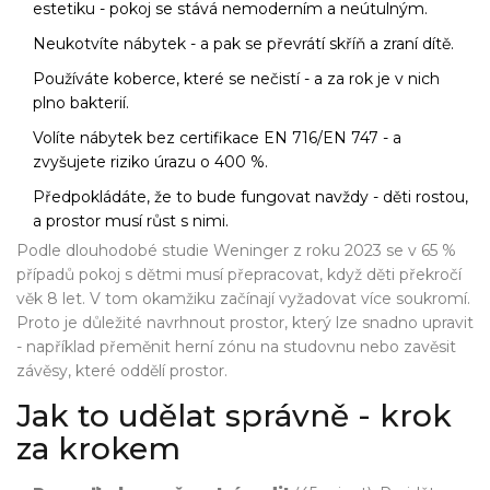
estetiku - pokoj se stává nemoderním a neútulným.
Neukotvíte nábytek - a pak se převrátí skříň a zraní dítě.
Používáte koberce, které se nečistí - a za rok je v nich
plno bakterií.
Volíte nábytek bez certifikace EN 716/EN 747 - a
zvyšujete riziko úrazu o 400 %.
Předpokládáte, že to bude fungovat navždy - děti rostou,
a prostor musí růst s nimi.
Podle dlouhodobé studie Weninger z roku 2023 se v 65 %
případů pokoj s dětmi musí přepracovat, když děti překročí
věk 8 let. V tom okamžiku začínají vyžadovat více soukromí.
Proto je důležité navrhnout prostor, který lze snadno upravit
- například přeměnit herní zónu na studovnu nebo zavěsit
závěsy, které oddělí prostor.
Jak to udělat správně - krok
za krokem