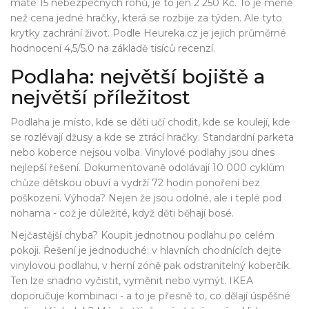
máte 15 nebezpečných rohů, je to jen 2 250 Kč. To je méně
než cena jedné hračky, která se rozbije za týden. Ale tyto
krytky zachrání život. Podle Heureka.cz je jejich průměrné
hodnocení 4,5/5.0 na základě tisíců recenzí.
Podlaha: největší bojiště a
největší příležitost
Podlaha je místo, kde se děti učí chodit, kde se koulejí, kde
se rozlévají džusy a kde se ztrácí hračky. Standardní parketa
nebo koberce nejsou volba. Vinylové podlahy jsou dnes
nejlepší řešení. Dokumentovaně odolávají 10 000 cyklům
chůze dětskou obuví a vydrží 72 hodin ponoření bez
poškození. Výhoda? Nejen že jsou odolné, ale i teplé pod
nohama - což je důležité, když děti běhají bosé.
Nejčastější chyba? Koupit jednotnou podlahu po celém
pokoji. Řešení je jednoduché: v hlavních chodnících dejte
vinylovou podlahu, v herní zóně pak odstranitelný koberčík.
Ten lze snadno vyčistit, vyměnit nebo vymýt. IKEA
doporučuje kombinaci - a to je přesně to, co dělají úspěšné