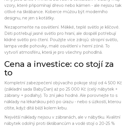
vzory, které připomínají dřevo nebo kámen - ale nejsou tak
citlivé na škrábance. Koberce můžou být moderního
designu, ne jen s koťátky.
Nezapomeňte na osvětlení. Měkké, teplé světlo je klíčové.
Děti potřebují jasné světlo pro hraní, ale dospělí potřebují
klidné světlo pro čtení. Použijte více zdrojů: stropní světlo,
lampa vedle pohovky, malé osvětlení v herní zóně. To
vytvoří atmosféru, která je pro všechny pohodlná.
Cena a investice: co stojí za
to
Kompletní zabezpečení obývacího pokoje stojí od 4 500 Kč
(základní sada BabyDan) až po 25 000 Kč (celý nábytek +
zábrany + podlahy). To zní jako hodně. Ale porovnejte to s
náklady na lékařskou péči po úrazu - nebo s úzkostí, kterou
cítíte, když dítě běží kolem krbu.
Největší náklady nejsou v zábranách, ale v nábytku. Kvalitní
nábytek odolný proti škrábancům a vodě stojí o 20-25 %