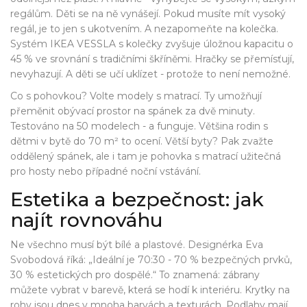
regálům. Děti se na ně vynášejí. Pokud musíte mít vysoký
regál, je to jen s ukotvením. A nezapomeňte na kolečka.
Systém IKEA VESSLA s kolečky zvyšuje úložnou kapacitu o
45 % ve srovnání s tradičními škříněmi. Hračky se přemísťují,
nevyhazují. A děti se učí uklízet - protože to není nemožné.
Co s pohovkou? Volte modely s matrací. Ty umožňují
přeměnit obývací prostor na spánek za dvě minuty.
Testováno na 50 modelech - a funguje. Většina rodin s
dětmi v bytě do 70 m² to ocení. Větší byty? Pak zvažte
oddělený spánek, ale i tam je pohovka s matrací užitečná
pro hosty nebo případné noční vstávání.
Estetika a bezpečnost: jak
najít rovnováhu
Ne všechno musí být bílé a plastové. Designérka Eva
Svobodová říká: „Ideální je 70:30 - 70 % bezpečných prvků,
30 % estetických pro dospělé.“ To znamená: zábrany
můžete vybrat v barevě, která se hodí k interiéru. Krytky na
rohy jsou dnes v mnoha barvách a texturách. Podlahy mají