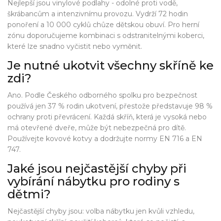
Nejlepší jsou vinylové podlahy - odolné proti vodě,
škrábancům a intenzivnímu provozu. Vydrží 72 hodin
ponoření a 10 000 cyklů chůze dětskou obuví. Pro herní
zónu doporučujeme kombinaci s odstranitelnými koberci,
které lze snadno vyčistit nebo vyměnit.
Je nutné ukotvit všechny skříně ke
zdi?
Ano. Podle Českého odborného spolku pro bezpečnost
používá jen 37 % rodin ukotvení, přestože představuje 98 %
ochrany proti převrácení. Každá skříň, která je vysoká nebo
má otevřené dveře, může být nebezpečná pro dítě.
Používejte kovové kotvy a dodržujte normy EN 716 a EN
747.
Jaké jsou nejčastější chyby při
vybírání nábytku pro rodiny s
dětmi?
Nejčastější chyby jsou: volba nábytku jen kvůli vzhledu,