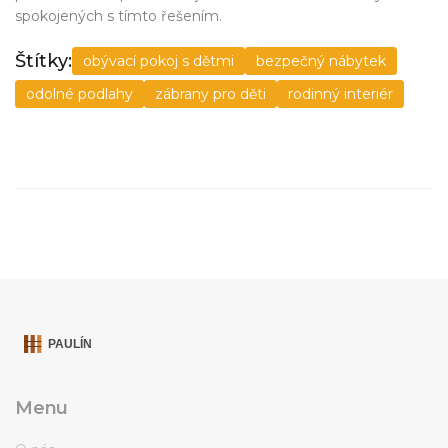
spokojených s tímto řešením.
Štítky:
obývací pokoj s dětmi
bezpečný nábytek
odolné podlahy
zábrany pro děti
rodinný interiér
Menu