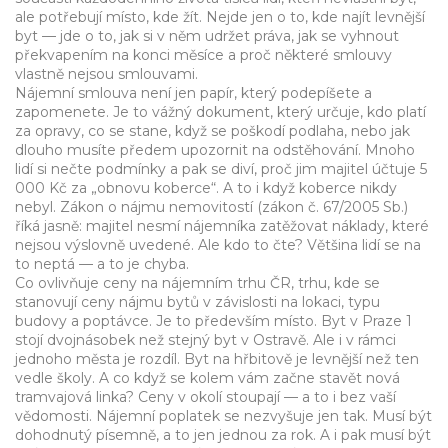
ale potřebují místo, kde žít.
Nejde jen o to, kde najít levnější
byt — jde o to, jak si v něm udržet práva, jak se vyhnout
překvapením na konci měsíce a proč některé smlouvy
vlastně nejsou smlouvami.
Nájemní smlouva není jen papír, který podepíšete a
zapomenete. Je to vážný dokument, který určuje, kdo platí
za opravy, co se stane, když se poškodí podlaha, nebo jak
dlouho musíte předem upozornit na odstěhování. Mnoho
lidí si nečte podmínky a pak se diví, proč jim majitel účtuje 5
000 Kč za „obnovu koberce“. A to i když koberce nikdy
nebyl. Zákon o nájmu nemovitostí (zákon č. 67/2005 Sb.)
říká jasně: majitel nesmí nájemníka zatěžovat náklady, které
nejsou výslovně uvedené. Ale kdo to čte? Většina lidí se na
to neptá — a to je chyba.
Co ovlivňuje ceny na
nájemním trhu ČR
,
trhu, kde se
stanovují ceny nájmu bytů v závislosti na lokaci, typu
budovy a poptávce
.
Je to především místo. Byt v Praze 1
stojí dvojnásobek než stejný byt v Ostravě. Ale i v rámci
jednoho města je rozdíl. Byt na hřbitově je levnější než ten
vedle školy. A co když se kolem vám začne stavět nová
tramvajová linka? Ceny v okolí stoupají — a to i bez vaší
vědomosti. Nájemní poplatek se nezvyšuje jen tak. Musí být
dohodnutý písemně, a to jen jednou za rok. A i pak musí být