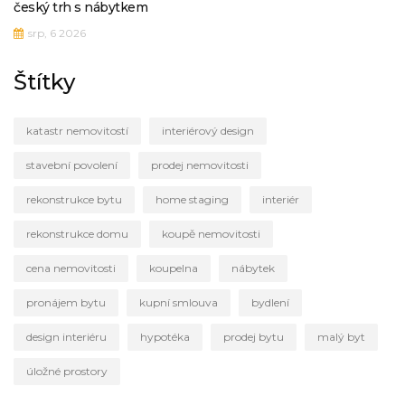
český trh s nábytkem
srp, 6 2026
Štítky
katastr nemovitostí
interiérový design
stavební povolení
prodej nemovitosti
rekonstrukce bytu
home staging
interiér
rekonstrukce domu
koupě nemovitosti
cena nemovitosti
koupelna
nábytek
pronájem bytu
kupní smlouva
bydlení
design interiéru
hypotéka
prodej bytu
malý byt
úložné prostory