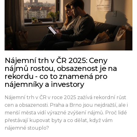
Nájemní trh v ČR 2025: Ceny
nájmů rostou, obsazenost je na
rekordu - co to znamená pro
nájemníky a investory
Nájemní trh v ČR v roce 2025 zažívá rekordní růst
cen a obsazenosti. Praha a Brno jsou nejdražší, ale i
menší města vidí výrazné zvýšení nájmů. Proč lidé
přestávají kupovat byty a co dělat, když vám
nájemné stouplo?