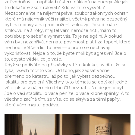
zdůvodněný — například růstem nákladů na energii. Ale jak
to dokážete zkontrolovat? Kdo vám to vysvětlí?
Nezapomeňte na
nájemní práva
,
soubor zákonných ochran,
které má nájemník vůči majiteli, včetně práva na bezpečný
byt, na opravy a na prodloužení smlouvy
.
Pokud máte
smlouvu na 3 roky, majitel vám nemůže říct „mám to
potřebu pro sebe“ a vyhnat vás. To je nelegální. A pokud
vám byt nezahřívá, nemáte povinnost platit za topení, které
nechodí. Většina lidí to neví — a proto se nechávají
vykořisťovat. Nejde o to, že byste měli být agresivní. Jde o
to, abyste věděli, co je vaše.
Když se podíváte na příspěvky v této kolekci, uvidíte, že se
týkají všech těchto věcí. Od toho, jak zapsat věcné
břemeno do katastru, až po to, jak vybrat bezpečnou
lokalitu pro bydlení. Všechny tyto témata se dotýkají jedné
věci: jak se v nájemním trhu ČR neztratit. Nejde jen o byt.
Jde o vaši stabilitu, o vaše peníze, o vaše klidné spánky. A to
všechno začíná tím, že víte, co se skrývá za těmi papíry,
které vám majitel podává.