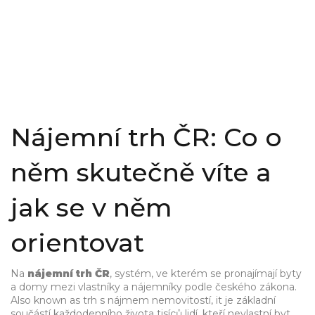
Nájemní trh ČR: Co o
něm skutečně víte a
jak se v něm
orientovat
Na
nájemní trh ČR
,
systém, ve kterém se pronajímají byty
a domy mezi vlastníky a nájemníky podle českého zákona
.
Also known as
trh s nájmem nemovitostí
, it je základní
součástí každodenního života tisíců lidí, kteří nevlastní byt,