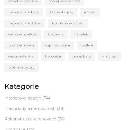
stavební povolení
prodej nemovitosti
rekonstrukce bytu
home staging
interiér
rekonstrukce domu
koupě nemovitosti
cena nemovitosti
koupelna
nábytek
pronájem bytu
kupní smlouva
bydlení
design interiéru
hypotéka
prodej bytu
malý byt
úložné prostory
Kategorie
Interierovy design
(74)
Právní rady a nemovitosti
(38)
Rekonstrukce a renovace
(36)
Informace
(34)