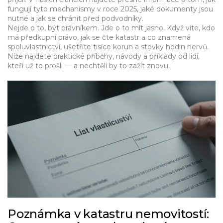
fungují tyto mechanismy v roce 2025, jaké dokumenty jsou
nutné a jak se chránit před podvodníky.
Nejde o to, být právníkem. Jde o to mít jasno. Když víte, kdo
má předkupní právo, jak se čte katastr a co znamená
spoluvlastnictví, ušetříte tisíce korun a stovky hodin nervů.
Níže najdete praktické příběhy, návody a příklady od lidí,
kteří už to prošli — a nechtěli by to zažít znovu.
Poznámka v katastru nemovitostí: