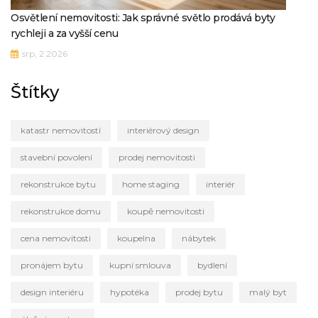
Osvětlení nemovitosti: Jak správné světlo prodává byty
rychleji a za vyšší cenu
srp, 2 2026
Štítky
katastr nemovitostí
interiérový design
stavební povolení
prodej nemovitosti
rekonstrukce bytu
home staging
interiér
rekonstrukce domu
koupě nemovitosti
cena nemovitosti
koupelna
nábytek
pronájem bytu
kupní smlouva
bydlení
design interiéru
hypotéka
prodej bytu
malý byt