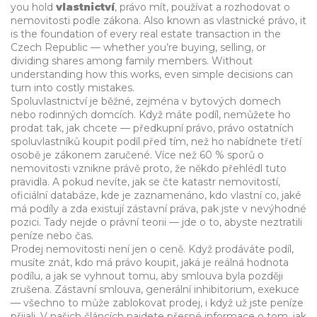
you hold
vlastnictví
,
právo mít, používat a rozhodovat o
nemovitosti podle zákona
. Also known as
vlastnické právo
, it
is the foundation of every real estate transaction in the
Czech Republic — whether you’re buying, selling, or
dividing shares among family members.
Without
understanding how this works, even simple decisions can
turn into costly mistakes.
Spoluvlastnictví je běžné, zejména v bytových domech
nebo rodinných domcích. Když máte podíl, nemůžete ho
prodat tak, jak chcete —
předkupní právo
,
právo ostatních
spoluvlastníků koupit podíl před tím, než ho nabídnete třetí
osobě
je zákonem zaručené. Více než 60 % sporů o
nemovitosti vznikne právě proto, že někdo přehlédl tuto
pravidla. A pokud nevíte, jak se čte
katastr nemovitostí
,
oficiální databáze, kde je zaznamenáno, kdo vlastní co, jaké
má podíly a zda existují zástavní práva
, pak jste v nevýhodné
pozici. Tady nejde o právní teorii — jde o to, abyste neztratili
peníze nebo čas.
Prodej nemovitosti není jen o ceně. Když prodáváte podíl,
musíte znát, kdo má právo koupit, jaká je reálná hodnota
podílu, a jak se vyhnout tomu, aby smlouva byla později
zrušena. Zástavní smlouva, generální inhibitorium, exekuce
— všechno to může zablokovat prodej, i když už jste peníze
přijali. V našich článcích najdete přesné informace o tom, jak