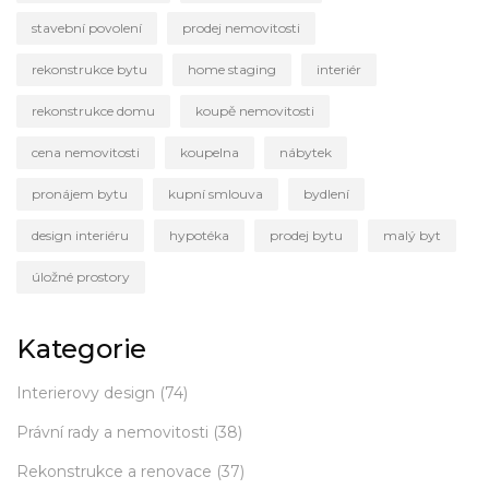
stavební povolení
prodej nemovitosti
rekonstrukce bytu
home staging
interiér
rekonstrukce domu
koupě nemovitosti
cena nemovitosti
koupelna
nábytek
pronájem bytu
kupní smlouva
bydlení
design interiéru
hypotéka
prodej bytu
malý byt
úložné prostory
Kategorie
Interierovy design
(74)
Právní rady a nemovitosti
(38)
Rekonstrukce a renovace
(37)