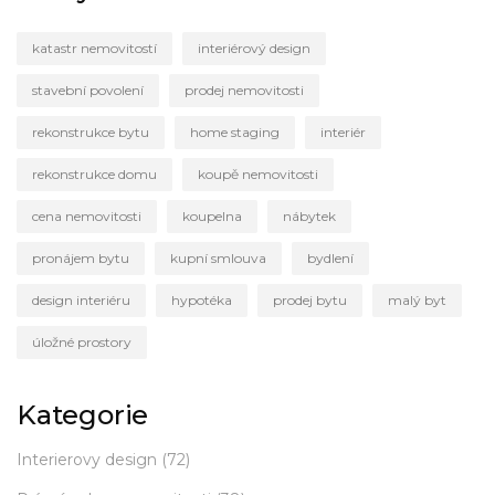
katastr nemovitostí
interiérový design
stavební povolení
prodej nemovitosti
rekonstrukce bytu
home staging
interiér
rekonstrukce domu
koupě nemovitosti
cena nemovitosti
koupelna
nábytek
pronájem bytu
kupní smlouva
bydlení
design interiéru
hypotéka
prodej bytu
malý byt
úložné prostory
Kategorie
Interierovy design
(72)