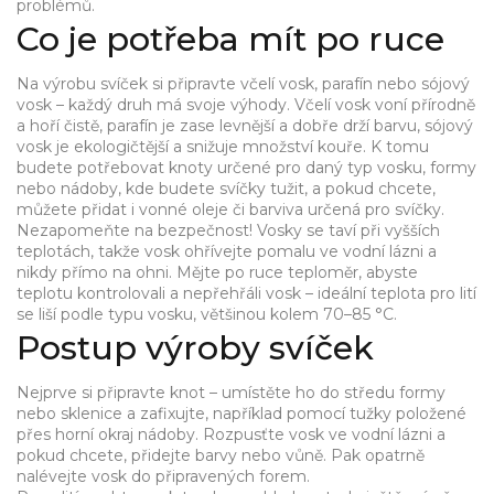
problémů.
Co je potřeba mít po ruce
Na výrobu svíček si připravte včelí vosk, parafín nebo sójový
vosk – každý druh má svoje výhody. Včelí vosk voní přírodně
a hoří čistě, parafín je zase levnější a dobře drží barvu, sójový
vosk je ekologičtější a snižuje množství kouře. K tomu
budete potřebovat knoty určené pro daný typ vosku, formy
nebo nádoby, kde budete svíčky tužit, a pokud chcete,
můžete přidat i vonné oleje či barviva určená pro svíčky.
Nezapomeňte na bezpečnost! Vosky se taví při vyšších
teplotách, takže vosk ohřívejte pomalu ve vodní lázni a
nikdy přímo na ohni. Mějte po ruce teploměr, abyste
teplotu kontrolovali a nepřehřáli vosk – ideální teplota pro lití
se liší podle typu vosku, většinou kolem 70–85 °C.
Postup výroby svíček
Nejprve si připravte knot – umístěte ho do středu formy
nebo sklenice a zafixujte, například pomocí tužky položené
přes horní okraj nádoby. Rozpusťte vosk ve vodní lázni a
pokud chcete, přidejte barvy nebo vůně. Pak opatrně
nalévejte vosk do připravených forem.