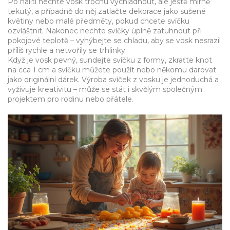
Po nalití nechte vosk trochu vychladnout, ale ještě mírně
tekutý, a případně do něj zatlačte dekorace jako sušené
květiny nebo malé předměty, pokud chcete svíčku
ozvláštnit. Nakonec nechte svíčky úplně zatuhnout při
pokojové teplotě – vyhýbejte se chladu, aby se vosk nesrazil
příliš rychle a netvořily se trhlinky.
Když je vosk pevný, sundejte svíčku z formy, zkraťte knot
na cca 1 cm a svíčku můžete použít nebo někomu darovat
jako originální dárek. Výroba svíček z vosku je jednoduchá a
vyživuje kreativitu – může se stát i skvělým společným
projektem pro rodinu nebo přátele.