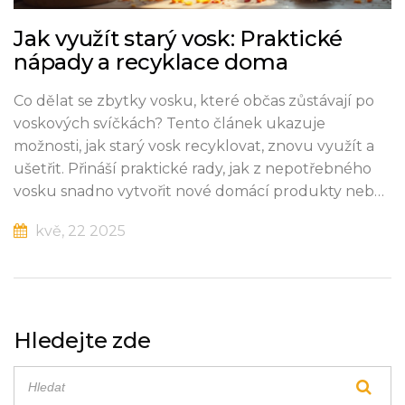
Jak využít starý vosk: Praktické
nápady a recyklace doma
Co dělat se zbytky vosku, které občas zůstávají po
voskových svíčkách? Tento článek ukazuje
možnosti, jak starý vosk recyklovat, znovu využít a
ušetřit. Přináší praktické rady, jak z nepotřebného
vosku snadno vytvořit nové domácí produkty nebo
jej ekologicky zlikvidovat. Dozvíte se i zajímavé tipy a
kvě, 22 2025
triky z praxe. Nápady jsou ověřené a vhodné i pro
úplné začátečníky.
Hledejte zde