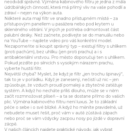
neodvádí správně. Výměna kabinového filtru je jedna z mála
údržbářských činností, která má přímý vliv na vaše pohodlí a
zdraví – nejen na výkon auta.
Některé auta mají filtr ve snadno přístupném místě – za
přístupovým panellem u pasážera nebo pod krytem u
skleněného větrání. V jiných je potřeba odmontovat část
palubní desky. Než začnete, podívejte se do manuálu nebo
na YouTube – najdete video pro váš konkrétní model.
Nezapomeňte si koupit správný typ – existují filtry s uhlíkem
(proti pachům), bez uhlíku (jen proti prachu) a i s
antibakteriální vrstvou. Pro město doporučuji ten s uhlíkem.
Pokud jezdíte po silnicích s vysokým nárazem prachu,
vyberte hustší filtr.
Největší chyba? Myslet, že když je filtr „jen trochu špinavý“,
tak to je v pořádku. Když je zanesený, nečistí už nic – jen
způsobuje, že vzduch proudí pomaleji a zbytečně zatěžuje
systém. A když ho necháte příliš dlouho, může se v něm
začít rozmnožovat plíseň – a ta se dostane přímo do vašich
plic. Výměna kabinového filtru není luxus. Je to základní
péče o sebe i o své blízké. A když ho měníte pravidelně, už
nebudete muset řešit, proč vám v autě zůstává zápach
nebo proč se vám vždycky zacpou nosy po jízdě v dopravní
zácpě.
V našich článcích najdete praktické návody, jak vybrat