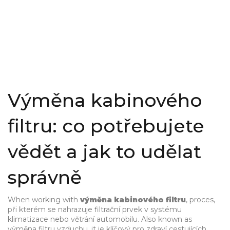
Výměna kabinového
filtru: co potřebujete
vědět a jak to udělat
správně
When working with
výměna kabinového filtru
,
proces,
při kterém se nahrazuje filtrační prvek v systému
klimatizace nebo větrání automobilu
. Also known as
výměna filtru vzduchu
, it
je klíčový pro zdraví cestujících,