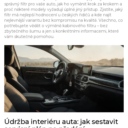
správný filtr pro vaše auto, jak ho vyměnit krok za krokem a
proč některé modely vyžadují úplně jiný přístup. Zjistíte, jaký
filtr má nejlepší hodnocení u českých řidičů a kde najít
nejlevnější variantu bez kompromisu na kvalitě. Všechno, co
potřebujete vědět o výměně kabinového filtru – bez
zbytečného šumu a jen s konkrétními informacemi, které
vám skutečně pomohou.
Údržba interiéru auta: jak sestavit