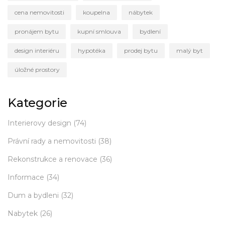
cena nemovitosti
koupelna
nábytek
pronájem bytu
kupní smlouva
bydlení
design interiéru
hypotéka
prodej bytu
malý byt
úložné prostory
Kategorie
Interierovy design
(74)
Právní rady a nemovitosti
(38)
Rekonstrukce a renovace
(36)
Informace
(34)
Dum a bydleni
(32)
Nabytek
(26)