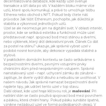
decentralizovaná databáze, kde každý uzel ověřuje
transakce a šíří data po síti
. V každém bloku máme více
uzlů, které spolu komunikují, a právě to umožňuje těžbu
Etherea nebo obchod s NFT. Pokud tedy čtete náš
průvodce
Jak těžit Ethereum
, pochopíte, jak důležitá je
stabilita a výkonnost jednotlivých uzlů.
Uzel se ale neomezuje jen na digitální svět. V oblasti
interiér
,
prostor, kde se setkává estetika a funkčnost
může uzel
představovat např. spojovací bod mezi stěnou a dveřmi,
nebo výklenek, který drží dekorativní prvek. Článek
Co dát
za postel na stěnu?
ukazuje, jak správně vybrat uzel v
podobě nosné konzole, aby dekorace vypadala stabilně a
stylově.
V praktickém domácím kontextu se často setkáváme s
bezpečnostními dveřmi
,
pevnými vstupními prvky
chránícími dům před neoprávněným vstupem
. Správně
nainstalovaný uzel – např. uchycení zámku do zárubně –
zajišťuje, že dveře vydrží dlouho a nebudou se uvolňovat. V
našem návodu
Jak správně namazat bezpečnostní dveře
najdete tipy, jak udržet tento uzel v top stavu.
Další oblast, kde uzel hraje klíčovou roli, je
malování
. Při
natírání stěn se často používá spojovací bod mezi povrchem
a páskou, která chrání hrany. Pokud pásku sundáte špatně,
vznikne nežádoucí uzel ve formě poškrábaných okrajů. V