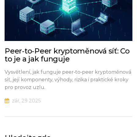
Peer‑to‑Peer kryptoměnová síť: Co
to je a jak funguje
Vysvětlení, jak funguje peer‑to‑peer kryptoměnová
síť, její komponenty, výhody, rizika i praktické kroky
pro provoz uzlu.
zář, 29 2025