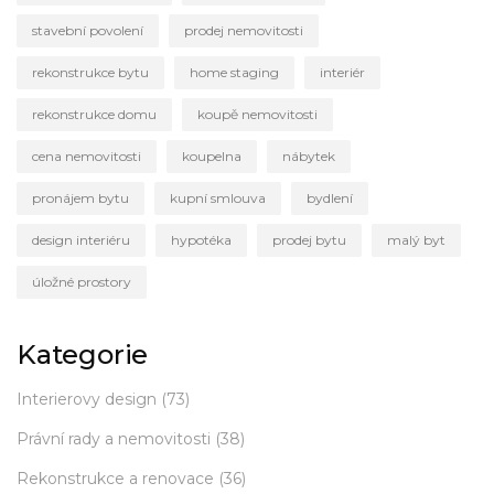
stavební povolení
prodej nemovitosti
rekonstrukce bytu
home staging
interiér
rekonstrukce domu
koupě nemovitosti
cena nemovitosti
koupelna
nábytek
pronájem bytu
kupní smlouva
bydlení
design interiéru
hypotéka
prodej bytu
malý byt
úložné prostory
Kategorie
Interierovy design
(73)
Právní rady a nemovitosti
(38)
Rekonstrukce a renovace
(36)