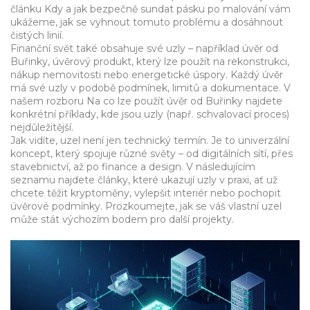
článku
Kdy a jak bezpečně sundat pásku po malování
vám
ukážeme, jak se vyhnout tomuto problému a dosáhnout
čistých linií.
Finanční svět také obsahuje své uzly – například
úvěr od
Buřinky
,
úvěrový produkt, který lze použít na rekonstrukci,
nákup nemovitosti nebo energetické úspory
. Každý úvěr
má své uzly v podobě podmínek, limitů a dokumentace. V
našem rozboru
Na co lze použít úvěr od Buřinky
najdete
konkrétní příklady, kde jsou uzly (např. schvalovací proces)
nejdůležitější.
Jak vidíte, uzel není jen technický termín. Je to univerzální
koncept, který spojuje různé světy – od digitálních sítí, přes
stavebnictví, až po finance a design. V následujícím
seznamu najdete články, které ukazují uzly v praxi, ať už
chcete těžit kryptoměny, vylepšit interiér nebo pochopit
úvěrové podmínky. Prozkoumejte, jak se váš vlastní uzel
může stát výchozím bodem pro další projekty.