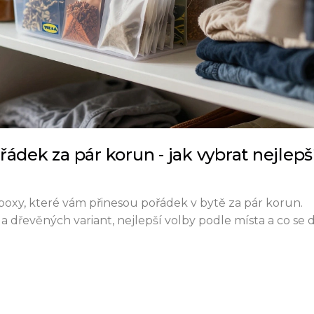
ádek za pár korun - jak vybrat nejlepš
é boxy, které vám přinesou pořádek v bytě za pár korun.
a dřevěných variant, nejlepší volby podle místa a co se d