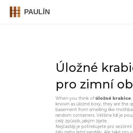
Úložné krabi
pro zimní ob
When you think of
úložné krabice
,
known as
úložné boxy
, they are the 
basement from smelling like mothball
random containers.
Většina lidí je po
celý způsob, jakým žijete.
Nejčastěji je potřebujete pro
sezónní 
šály nebo letní sandály
. Ale také pro
o