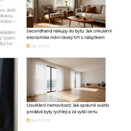
,
ro delší
zdívkou
 lednu –
Secondhand nákupy do bytu: Jak cirkulární
ukládání
ekonomika mění český trh s nábytkem
dý týden
když ho
srp, 6 2026
Osvětlení nemovitosti: Jak správné světlo
prodává byty rychleji a za vyšší cenu
srp, 2 2026