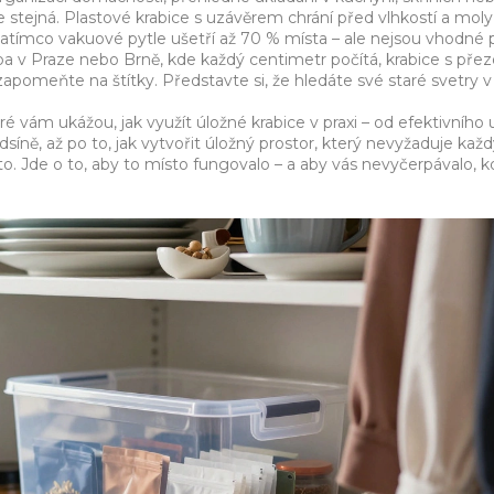
je stejná. Plastové krabice s uzávěrem chrání před vlhkostí a moly
 zatímco vakuové pytle ušetří až 70 % místa – ale nejsou vhodné p
a v Praze nebo Brně, kde každý centimetr počítá, krabice s pře
apomeňte na štítky. Představte si, že hledáte své staré svetry v
é vám ukážou, jak využít úložné krabice v praxi – od efektivního 
síně, až po to, jak vytvořit úložný prostor, který nevyžaduje kaž
to. Jde o to, aby to místo fungovalo – a aby vás nevyčerpávalo, 