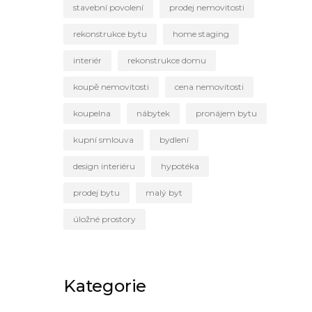
stavební povolení
prodej nemovitosti
rekonstrukce bytu
home staging
interiér
rekonstrukce domu
koupě nemovitosti
cena nemovitosti
koupelna
nábytek
pronájem bytu
kupní smlouva
bydlení
design interiéru
hypotéka
prodej bytu
malý byt
úložné prostory
Kategorie