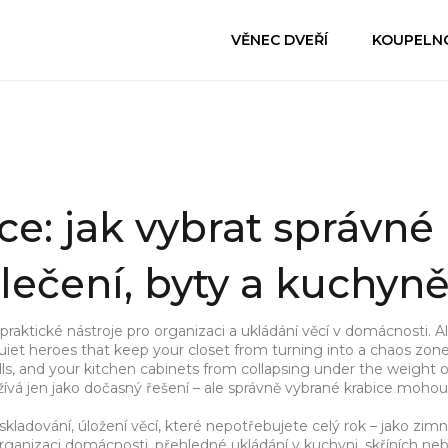
VĚNEC DVEŘÍ
KOUPELN
ce: jak vybrat správné
lečení, byty a kuchyn
praktické nástroje pro organizaci a ukládání věcí v domácnosti
. A
quiet heroes that keep your closet from turning into a chaos zone
s, and your kitchen cabinets from collapsing under the weight o
užívá jen jako dočasný řešení – ale správně vybrané krabice moho
skladování
,
úložení věcí, které nepotřebujete celý rok – jako zimn
rganizaci domácnosti
,
přehledné ukládání v kuchyni, skříních ne