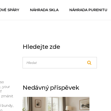
OVÉ SPÁRY
NÁHRADA SKLA
NÁHRADA PURENITU
Hledejte zde
ě
lso
Nedávný příspěvek
, your
f
u změnit
í bundy,
bo