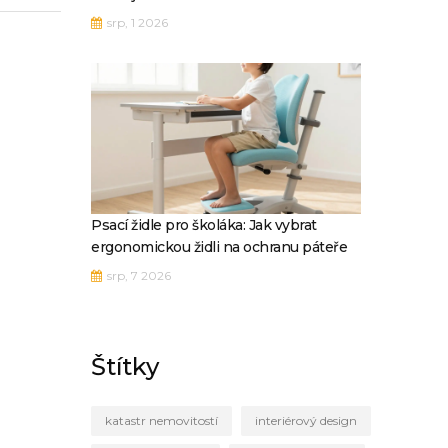
srp, 1 2026
Psací židle pro školáka: Jak vybrat
ergonomickou židli na ochranu páteře
srp, 7 2026
Štítky
katastr nemovitostí
interiérový design