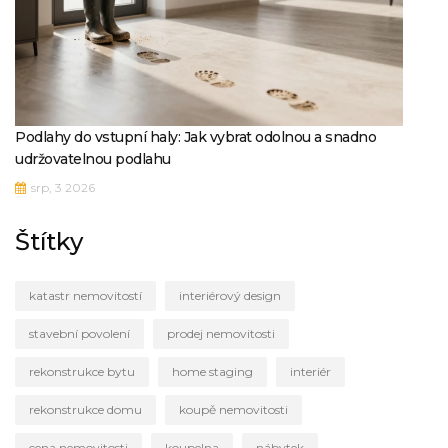
Podlahy do vstupní haly: Jak vybrat odolnou a snadno
udržovatelnou podlahu
srp, 3 2026
Štítky
katastr nemovitostí
interiérový design
stavební povolení
prodej nemovitosti
rekonstrukce bytu
home staging
interiér
rekonstrukce domu
koupě nemovitosti
cena nemovitosti
koupelna
nábytek