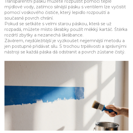
Transparentní pásku můžete rozpustit pomocí teplé
mýdlové vody, zatímco silnější pásku s ventilem lze vyčistit
pomocí voskového čističe, který lepidlo rozpouští a
současně povrch chrání.
Pokud se setkáte s velmi starou páskou, která se už
rozpadá, můžete místo škrabky použít měkký kartáč. Štěrka
rozdrtí zbytky a nezanechá škrábance.
Závěrem, nejdůležitější je vyzkoušet nejjemnější metodu a
jen postupně přidávat sílu. S trochou trpělivosti a správnými
nástroji se každá páska dá odstranit a povrch zůstane čistý.