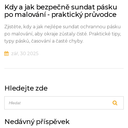
Kdy a jak bezpečně sundat pásku
po malování - praktický průvodce
Zjistěte, kdy a jak nejlépe sundat ochrannou pásku
po malování, aby okraje zůstaly čisté. Praktické tipy,
typy pásků, časování a časté chyby.
zář, 30 2025
Hledejte zde
Nedávný příspěvek