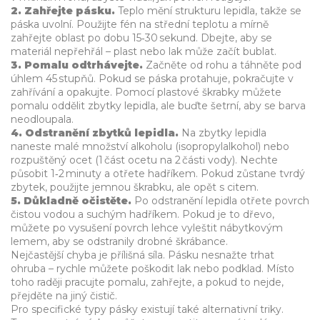
2. Zahřejte pásku.
Teplo mění strukturu lepidla, takže se
páska uvolní. Použijte fén na střední teplotu a mírně
zahřejte oblast po dobu 15‑30 sekund. Dbejte, aby se
materiál nepřehřál – plast nebo lak může začít bublat.
3. Pomalu odtrhávejte.
Začněte od rohu a táhněte pod
úhlem 45 stupňů. Pokud se páska protahuje, pokračujte v
zahřívání a opakujte. Pomocí plastové škrabky můžete
pomalu oddělit zbytky lepidla, ale buďte šetrní, aby se barva
neodloupala.
4. Odstranění zbytků lepidla.
Na zbytky lepidla
naneste malé množství alkoholu (isopropylalkohol) nebo
rozpuštěný ocet (1 část ocetu na 2 části vody). Nechte
působit 1‑2 minuty a otřete hadříkem. Pokud zůstane tvrdý
zbytek, použijte jemnou škrabku, ale opět s citem.
5. Důkladně očistěte.
Po odstranění lepidla otřete povrch
čistou vodou a suchým hadříkem. Pokud je to dřevo,
můžete po vysušení povrch lehce vyleštit nábytkovým
lemem, aby se odstranily drobné škrábance.
Nejčastější chyba je přílišná síla. Pásku nesnažte trhat
ohruba – rychle můžete poškodit lak nebo podklad. Místo
toho raději pracujte pomalu, zahřejte, a pokud to nejde,
přejděte na jiný čistič.
Pro specifické typy pásky existují také alternativní triky.