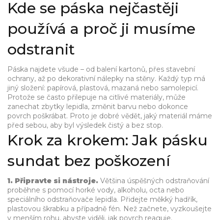
Kde se páska nejčastěji
používá a proč ji musíme
odstranit
Páska najdete všude – od balení kartonů, přes stavební
ochrany, až po dekorativní nálepky na stěny. Každý typ má
jiný složení: papírová, plastová, mazaná nebo samolepicí.
Protože se často přilepuje na citlivé materiály, může
zanechat zbytky lepidla, změnit barvu nebo dokonce
povrch poškrábat. Proto je dobré vědět, jaký materiál máme
před sebou, aby byl výsledek čistý a bez stop.
Krok za krokem: Jak pásku
sundat bez poškození
1. Připravte si nástroje.
Většina úspěšných odstraňování
proběhne s pomocí horké vody, alkoholu, octa nebo
speciálního odstraňovače lepidla. Přidejte měkký hadřík,
plastovou škrabku a případně fén. Než začnete, vyzkoušejte
v menším rohu, abyste viděli, jak povrch reaguje.