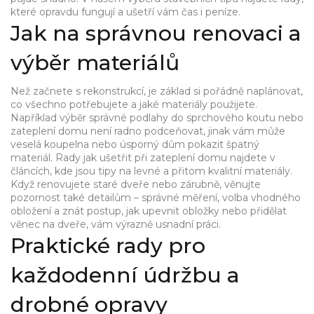
které opravdu fungují a ušetří vám čas i peníze.
Jak na správnou renovaci a
výběr materiálů
Než začnete s rekonstrukcí, je základ si pořádně naplánovat,
co všechno potřebujete a jaké materiály použijete.
Například výběr správné podlahy do sprchového koutu nebo
zateplení domu není radno podceňovat, jinak vám může
veselá koupelna nebo úsporný dům pokazit špatný
materiál. Rady jak ušetřit při zateplení domu najdete v
článcích, kde jsou tipy na levné a přitom kvalitní materiály.
Když renovujete staré dveře nebo zárubně, věnujte
pozornost také detailům – správné měření, volba vhodného
obložení a znát postup, jak upevnit obložky nebo přidělat
věnec na dveře, vám výrazně usnadní práci.
Praktické rady pro
každodenní údržbu a
drobné opravy