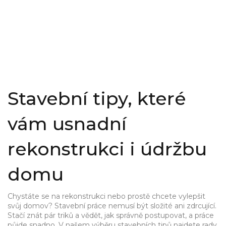
Stavební tipy, které
vám usnadní
rekonstrukci i údržbu
domu
Chystáte se na rekonstrukci nebo prostě chcete vylepšit
svůj domov? Stavební práce nemusí být složité ani zdrcující.
Stačí znát pár triků a vědět, jak správně postupovat, a práce
půjde snadno. V našem výběru stavebních tipů najdete rady,