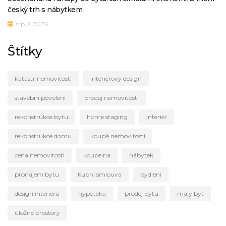
český trh s nábytkem
srp, 6 2026
Štítky
katastr nemovitostí
interiérový design
stavební povolení
prodej nemovitosti
rekonstrukce bytu
home staging
interiér
rekonstrukce domu
koupě nemovitosti
cena nemovitosti
koupelna
nábytek
pronájem bytu
kupní smlouva
bydlení
design interiéru
hypotéka
prodej bytu
malý byt
úložné prostory