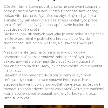
Ošetření laminátové podlahy, správné spárování koupelny
nebo přitažení oken k rámu často zvládnete sami doma,
pokud víte, jak na to. Vyhněte se zbytečným chybám a
získejte tipy, jak efektivně a bez stresu udělat tyto práce
sami. Stačí pár správných postupů a vaše bydlení bude
vypadat nově a svěže.
Stejně tak využití starých věcí, jako je vosk nebo stará pánev,
můžete proměnit v praktické a kreativní doplňky do
domácnosti. Tím nejen ušetříte, ale uděláte i něco pro
planetu.
Nezapomeňte taky na ochranu svého domova –
bezpečnostní dveře a správné zabezpečení bytu jsou
základ, aby vaše práce nepřišla vniveč kvůli vloupání. V
našich tipech najdete i rady, jak bezpečnostní dveře vybírat
a instalovat.
Stavební nebo rekonstrukční práce nemusí být noční
můrou, když máte po ruce správné informace. Naše
stavební tipy vám pomohou udělat vše efektivně, šetrně k
rozpočtu a s výsledkem, který vás potěší. Ať už jste nadšený
kutil, nebo jen chcete poradit, jak na věci krok po kroku,
jsme tu pro vás!