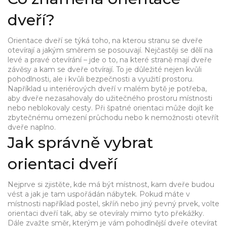
dveří?
Orientace dveří se týká toho, na kterou stranu se dveře
otevírají a jakým směrem se posouvají. Nejčastěji se dělí na
levé a pravé otevírání – jde o to, na které straně mají dveře
závěsy a kam se dveře otvírají. To je důležité nejen kvůli
pohodlnosti, ale i kvůli bezpečnosti a využití prostoru.
Například u interiérových dveří v malém bytě je potřeba,
aby dveře nezasahovaly do užitečného prostoru místnosti
nebo neblokovaly cesty. Při špatné orientaci může dojít ke
zbytečnému omezení průchodu nebo k nemožnosti otevřít
dveře naplno.
Jak správně vybrat
orientaci dveří
Nejprve si zjistěte, kde má být místnost, kam dveře budou
vést a jak je tam uspořádán nábytek. Pokud máte v
místnosti například postel, skříň nebo jiný pevný prvek, volte
orientaci dveří tak, aby se otevíraly mimo tyto překážky.
Dále zvažte směr, kterým je vám pohodlnější dveře otevírat