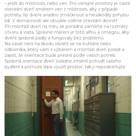
– jestli do místnosti, nebo ven. Pro veřejné prostory je časté
otevírání dveří směrem ven z místnosti, aby v případě
potřeby šly dveře snadno zmáčknout a neuškodily pohybu
lidí. V domácnosti ale obvykle volíme otevírání dovnitř.
Při montáži dveří na míru se pořádně zaměřte na rozměry
otvoru a vrata. Správné měření je totiž alfou a omegou, aby
dveře správně padly a fungovaly bez problémů.
Na závěr není na škodu obrátit se na truhláře nebo
odborníka, který vám s výběrem a montáží dveří poradí a
zajistí, že orientace bude přesně podle vašich potřeb.
Správná orientace dveří zvládne změnit pohodlí vašeho
bydlení a pomůže lépe využít prostor, tak ji nepodceňujte.