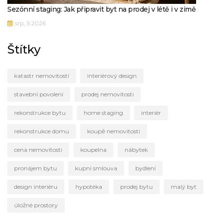
Sezónní staging: Jak připravit byt na prodej v létě i v zimě
srp, 5 2026
Štítky
katastr nemovitostí
interiérový design
stavební povolení
prodej nemovitosti
rekonstrukce bytu
home staging
interiér
rekonstrukce domu
koupě nemovitosti
cena nemovitosti
koupelna
nábytek
pronájem bytu
kupní smlouva
bydlení
design interiéru
hypotéka
prodej bytu
malý byt
úložné prostory