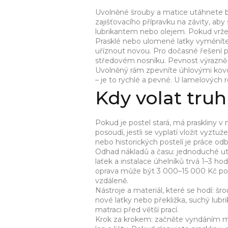
Uvolněné šrouby a matice utáhnete 
zajišťovacího přípravku na závity, a
lubrikantem nebo olejem. Pokud vrže
Prasklé nebo ulomené laťky vyměníte 
uříznout novou. Pro dočasné řešení 
středovém nosníku. Pevnost výrazně 
Uvolněný rám zpevníte úhlovými kovov
– je to rychlé a pevné. U lamelových r
Kdy volat truh
Pokud je postel stará, má praskliny v
posoudí, jestli se vyplatí vložit vyzt
nebo historických postelí je práce odb
Odhad nákladů a času: jednoduché uta
laťek a instalace úhelníků trvá 1–3 h
oprava může být 3 000–15 000 Kč podl
vzdáleně.
Nástroje a materiál, které se hodí: šr
nové laťky nebo překližka, suchý lubr
matraci před větší prací.
Krok za krokem: začněte vyndáním mat