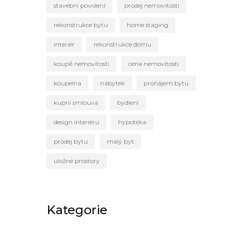
stavební povolení
prodej nemovitosti
rekonstrukce bytu
home staging
interiér
rekonstrukce domu
koupě nemovitosti
cena nemovitosti
koupelna
nábytek
pronájem bytu
kupní smlouva
bydlení
design interiéru
hypotéka
prodej bytu
malý byt
úložné prostory
Kategorie