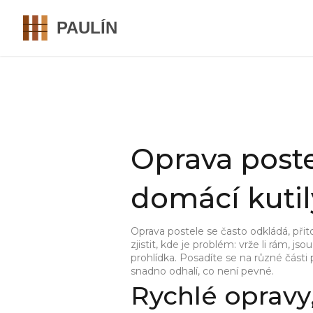
Oprava poste
domácí kutil
Oprava postele se často odkládá, přit
zjistit, kde je problém: vrže li rám, j
prohlídka. Posadíte se na různé části
snadno odhalí, co není pevné.
Rychlé opravy