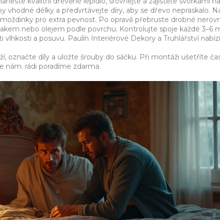
 naneste kvalitní dřevěné lepidlo, srovnejte a zajistěte svorkami n
by vhodné délky a předvrtávejte díry, aby se dřevo nepraskalo. 
hmoždinky pro extra pevnost. Po opravě přebruste drobné nerovn
akem nebo olejem podle povrchu. Kontrolujte spoje každé 3–6 
vlhkosti a posuvu. Paulín Interiérové Dekory a Truhlářství nabízí
í, označte díly a uložte šrouby do sáčku. Při montáži ušetříte ča
šte nám. rádi poradíme zdarma.