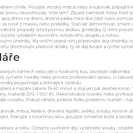
během chvíle. Použijte vhodný imbus nebo šroubovák, případně 
by se znovu neuvolňovaly. Vrže rám? Zkuste namazat místa tření
 spoj dřevo na dřevo, drobná páska mezi dvě části často pomůže
za nové z masivu nebo překližky. Stačí lať demontovat, změřit 
podložte propadlý střed pevnou deskou (překližka 12 mm) polož
zvýšíte i přidáním kovového středového sloupku s nohou.
ými úhelníky. Na vnitřní straně rohů připevněte dva úhelníky n
oštů zkontrolujte plastové držáky, ty se dají koupit a rychle vyměn
láře
 nosných trámech nebo jde o hodnotný kus, zavolejte odborníka. 
užení, vyměnit nosníky nebo provést profesionální opravu. U čalou
orníka bezpečnější a šetrnější k vzhledu.
žení a mazání zabere 15–60 minut a stojí jen pár desítek korun
odiny, materiál 200–1 500 Kč. Rekonstrukce nosníků nebo profesio
e rozsahu. Pokud váháte, pošlete fotku problému truhláři – čas
oubovák, imbus, kladivo, dřevěné lepidlo, svěrky, šrouby, kovové úh
ikant. Pracujte s rozumnou silou, použijte ochranné brýle a sunde
race a roštu. Označte uvolněné díly, vytáhněte šrouby, očistět