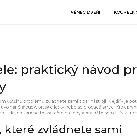
VĚNEC DVEŘÍ
KOUPELN
le: praktický návod p
y
om většinu problémů zvládnete sami s pár nástroji. Nejdřív je po
sou uvolněné šrouby, prasklé laťky nebo se propadá střed. Krok první
 postele, poslouchejte, zatlačte na rohy a projděte spoje. Zvuk n
, které zvládnete sami