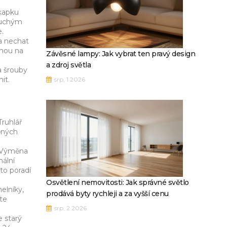
kapku
 suchým
.
a nechat
enou na
Závěsné lampy: Jak vybrat ten pravý design
a zdroj světla
a šrouby
it.
srp, 1 2026
Truhlář
něných
. Výměna
nální
to poradí
Osvětlení nemovitosti: Jak správné světlo
elníky,
prodává byty rychleji a za vyšší cenu
jte
srp, 2 2026
e starý