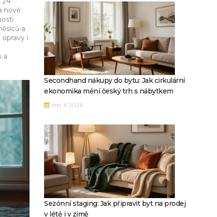
a 24
Na nové
osti
měsíců a
 opravy i
s a
Secondhand nákupy do bytu: Jak cirkulární
ekonomika mění český trh s nábytkem
srp, 6 2026
Sezónní staging: Jak připravit byt na prodej
v létě i v zimě