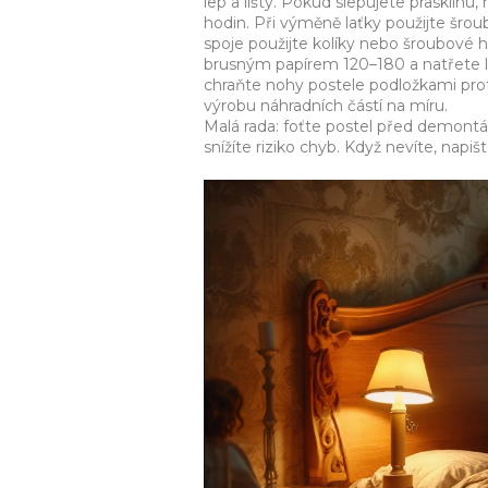
lep a lišty. Pokud slepujete prasklinu,
hodin. Při výměně laťky použijte šrou
spoje použijte kolíky nebo šroubové 
brusným papírem 120–180 a natřete l
chraňte nohy postele podložkami proti 
výrobu náhradních částí na míru.
Malá rada: foťte postel před demontáž
snížíte riziko chyb. Když nevíte, napi