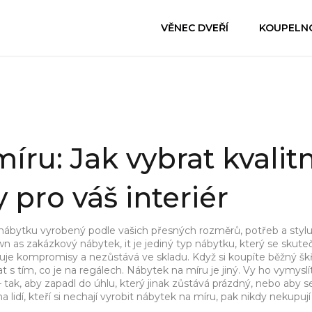
VĚNEC DVEŘÍ
KOUPELN
íru: Jak vybrat kvalitn
 pro váš interiér
nábytku vyrobený podle vašich přesných rozměrů, potřeb a stylu, 
own as
zakázkový nábytek
, it
je jediný typ nábytku, který se skute
duje kompromisy a nezůstává ve skladu
.
Když si koupíte běžný šk
s tím, co je na regálech. Nábytek na míru je jiný. Vy ho vymyslí
 tak, aby zapadl do úhlu, který jinak zůstává prázdný, nebo aby se
ina lidí, kteří si nechají vyrobit nábytek na míru, pak nikdy nekupují