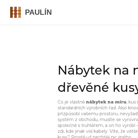
Nábytek na m
dřevěné kusy
Co je vlastně
nábytek na míru
,
kus 
standardních výrobních řad
. Also kn
přizpůsobí vašemu prostoru, nevyža
systém z obchodu, musíte se vyrovnat 
společně s truhlářem, a on ho vyrobí –
zdi, kde jinak visí kabely. Víte, že větš
kusy? Prostě už nechtějí nic jiného.