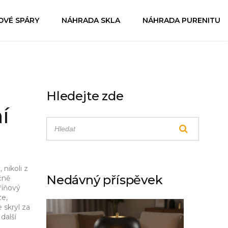
OVÉ SPÁRY
NÁHRADA SKLA
NÁHRADA PURENITU
Hledejte zde
í
nikoli z
Nedávný příspěvek
čně
říňový
te,
 skryl za
 další