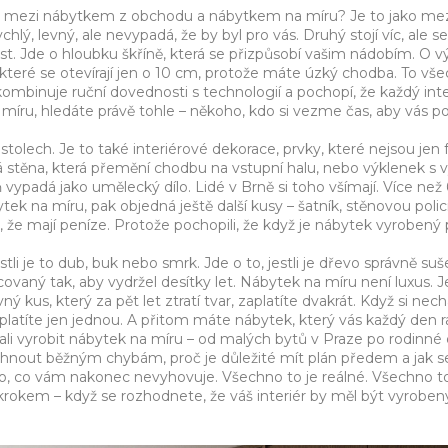
díl mezi nábytkem z obchodu a nábytkem na míru?
Je to jako mez
hlý, levný, ale nevypadá, že by byl pro vás. Druhý stojí víc, ale se
ost. Jde o hloubku škříně, která se přizpůsobí vašim nádobím. O v
, které se otevírají jen o 10 cm, protože máte úzký chodba. To vš
kombinuje ruční dovednosti s technologií a pochopí, že každý inte
íru, hledáte právě tohle – někoho, kdo si vezme čas, aby vás po
 stolech. Je to také
interiérové dekorace
,
prvky, které nejsou jen 
á stěna, která přemění chodbu na vstupní halu, nebo výklenek s v
ň vypadá jako umělecký dílo
.
Lidé v Brně si toho všímají. Více než
ytek na míru, pak objedná ještě další kusy – šatník, stěnovou polici
že mají peníze. Protože pochopili, že když je nábytek vyrobený 
tli je to dub, buk nebo smrk. Jde o to, jestli je dřevo správně suše
acovaný tak, aby vydržel desítky let. Nábytek na míru není luxus. J
ý kus, který za pět let ztratí tvar, zaplatíte dvakrát. Když si nec
zaplatíte jen jednou. A přitom máte nábytek, který vás každý den r
echali vyrobit nábytek na míru – od malých bytů v Praze po rodinn
 vyhnout běžným chybám, proč je důležité mít plán předem a jak s
co, co vám nakonec nevyhovuje. Všechno to je reálné. Všechno t
krokem – když se rozhodnete, že váš interiér by měl být vyroben