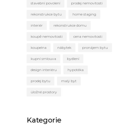
stavební povolení
prodej nemovitosti
rekonstrukce bytu
home staging
interiér
rekonstrukce domu
koupě nemovitosti
cena nemovitosti
koupelna
nábytek
pronájem bytu
kupní smlouva
bydlení
design interiéru
hypotéka
prodej bytu
malý byt
úložné prostory
Kategorie