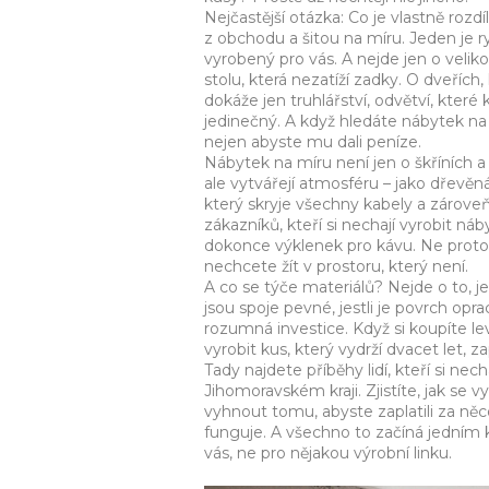
Nejčastější otázka:
Co je vlastně roz
z obchodu a šitou na míru. Jeden je ryc
vyrobený pro vás. A nejde jen o velik
stolu, která nezatíží zadky. O dveřích
dokáže jen
truhlářství
,
odvětví, které 
jedinečný
.
A když hledáte nábytek na m
nejen abyste mu dali peníze.
Nábytek na míru není jen o škříních a
ale vytvářejí atmosféru – jako dřevěn
který skryje všechny kabely a zárove
zákazníků, kteří si nechají vyrobit náb
dokonce výklenek pro kávu. Ne proto, 
nechcete žít v prostoru, který není.
A co se týče materiálů? Nejde o to, jes
jsou spoje pevné, jestli je povrch opr
rozumná investice. Když si koupíte levn
vyrobit kus, který vydrží dvacet let, 
Tady najdete příběhy lidí, kteří si n
Jihomoravském kraji. Zjistíte, jak se
vyhnout tomu, abyste zaplatili za ně
funguje. A všechno to začíná jedním 
vás, ne pro nějakou výrobní linku.