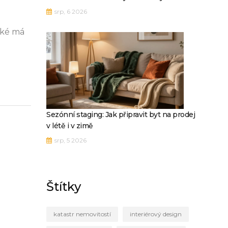
srp, 6 2026
jaké má
Sezónní staging: Jak připravit byt na prodej
v létě i v zimě
srp, 5 2026
Štítky
katastr nemovitostí
interiérový design