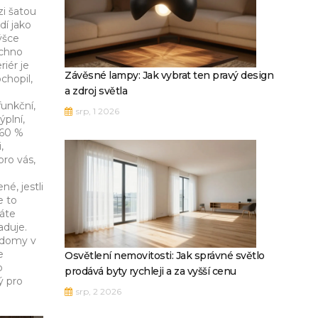
i šatou
dí jako
ýšce
echno
riér je
Závěsné lampy: Jak vybrat ten pravý design
chopil,
a zdroj světla
funkční,
srp, 1 2026
ýplní,
 60 %
,
pro vás,
né, jestli
e to
háte
aduje.
é domy v
e
Osvětlení nemovitosti: Jak správné světlo
o
prodává byty rychleji a za vyšší cenu
ý pro
srp, 2 2026