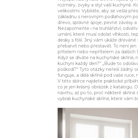
rozměry, zvyky a styl vaší kuchyně
. K
velikostmi. Vybíráte, aby se vešla př
základnu s nerovným podlahovým potěre
dřevo, správné spoje, pevné závěsy a 
Nezapomeňte i na
truhlářství
,
odvětví
umění, které musí odolat vlhkosti, t
desky s fólií. Jiný vám ukáže dřevěn
přebarvit nebo přestavět. To není jen
přítelem nebo nepřítelem za dalších 15
Když se díváte na kuchyňské skříně, 
kuchyni každý den?“ „Bude to odoláv
poškodí?“ Tyto otázky neřeší žádný onl
funguje, a dělá skříně pod vaše ruce,
V této sbírce najdete praktické příbě
co je jen krásný obrázek z katalogu. 
návrhu, až po to, proč některé skříně st
vybrali kuchyňské skříně, které vám b