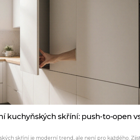
í kuchyňských skříní: push-to-open vs
ch skříní je moderní trend, ale není pro každého. Zjis