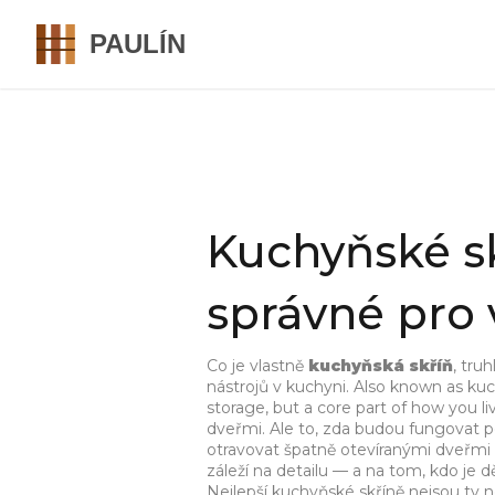
Kuchyňské skř
správné pro
Co je vlastně
kuchyňská skříň
,
truh
nástrojů v kuchyni
. Also known as
kuc
storage, but a core part of how you li
dveřmi. Ale to, zda budou fungovat p
otravovat špatně otevíranými dveřmi 
záleží na detailu — a na tom, kdo je dě
Nejlepší kuchyňské skříně nejsou ty ne