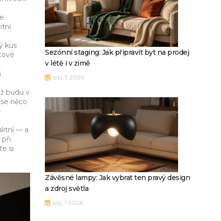
te
itní
ý kus
Sezónní staging: Jak připravit byt na prodej
icové
v létě i v zimě
,
m
srp, 5 2026
yž budu v
 se něco
ě
litní — a
 při
te si
Závěsné lampy: Jak vybrat ten pravý design
a zdroj světla
srp, 1 2026