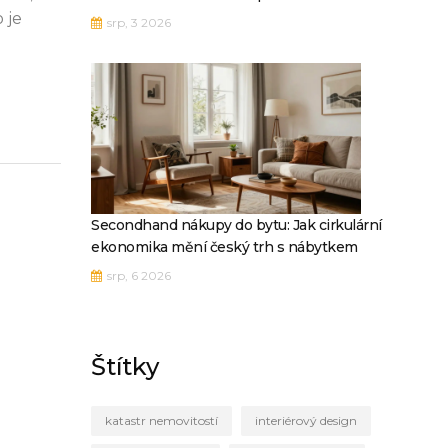
 je
srp, 3 2026
Secondhand nákupy do bytu: Jak cirkulární
ekonomika mění český trh s nábytkem
srp, 6 2026
Štítky
katastr nemovitostí
interiérový design