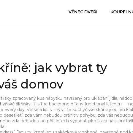
VĚNEC DVEŘÍ
KOUPELN
íně: jak vybrat ty
 váš domov
lářsky zpracovaný kus nábytku navržený pro ukládání jídla, nádobí
hyňské škříňky
, it is the backbone of any functional kitchen — no
ve every day.
Většina lidí si myslí, že kuchyňské skříně jsou jen kra
o desetiletí, zda vám nebudou bránit v pohybu, zda vás nebudou
nebo zda nebudou po pěti letech vypadat jako stará nákupní tašk
lal.
jdražší. Jsou ty, které jsou
zakázkově vyrobené
,
navržené pod k