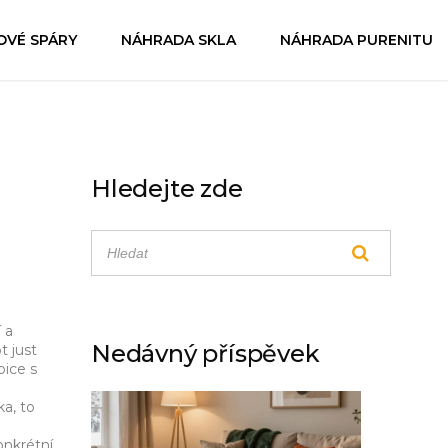
OVÉ SPÁRY
NÁHRADA SKLA
NÁHRADA PURENITU
Hledejte zde
 a
Nedávný příspěvek
t just
bice s
a, to
onkrétní