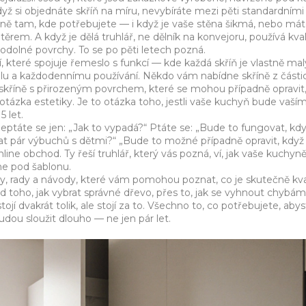
dyž si objednáte skříň na míru, nevybíráte mezi pěti standardními
esně tam, kde potřebujete — i když je vaše stěna šikmá, nebo má
m. A když je dělá truhlář, ne dělník na konvejoru, používá kval
odolné povrchy. To se po pěti letech pozná.
, které spojuje řemeslo s funkcí — kde každá skříň je vlastně mal
eplu a každodennímu používání
. Někdo vám nabídne skříně z část
é skříně s přirozeným povrchem, které se mohou případně opravit
 otázka estetiky. Je to otázka toho, jestli vaše kuchyň bude vaší
 let.
neptáte se jen: „Jak to vypadá?“ Ptáte se: „Bude to fungovat, kd
at pár výbuchů s dětmi?“ „Bude to možné případně opravit, když
ine obchod. Ty řeší truhlář, který vás pozná, ví, jak vaše kuchyn
 ne pod šablonu.
hy, rady a návody, které vám pomohou poznat, co je skutečně kva
Od toho, jak vybrat správné dřevo, přes to, jak se vyhnout chybám
ojí dvakrát tolik, ale stojí za to. Všechno to, co potřebujete, abys
udou sloužit dlouho — ne jen pár let.