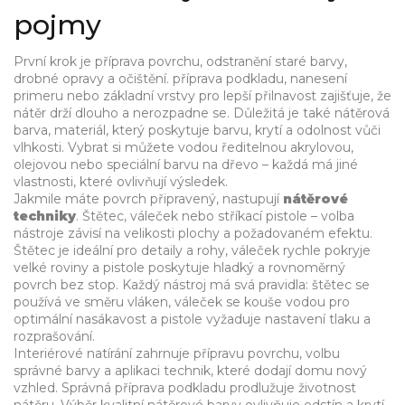
pojmy
První krok je
příprava povrchu
,
odstranění staré barvy,
drobné opravy a očištění
.
příprava podkladu
,
nanesení
primeru nebo základní vrstvy pro lepší přilnavost
zajišťuje, že
nátěr drží dlouho a nerozpadne se. Důležitá je také
nátěrová
barva
,
materiál, který poskytuje barvu, krytí a odolnost vůči
vlhkosti
. Vybrat si můžete vodou ředitelnou akrylovou,
olejovou nebo speciální barvu na dřevo – každá má jiné
vlastnosti, které ovlivňují výsledek.
Jakmile máte povrch připravený, nastupují
nátěrové
techniky
. Štětec, váleček nebo stříkací pistole – volba
nástroje závisí na velikosti plochy a požadovaném efektu.
Štětec je ideální pro detaily a rohy, váleček rychle pokryje
velké roviny a pistole poskytuje hladký a rovnoměrný
povrch bez stop. Každý nástroj má svá pravidla: štětec se
používá ve směru vláken, váleček se kouše vodou pro
optimální nasákavost a pistole vyžaduje nastavení tlaku a
rozprašování.
Interiérové natírání zahrnuje přípravu povrchu, volbu
správné barvy a aplikaci technik, které dodají domu nový
vzhled. Správná příprava podkladu prodlužuje životnost