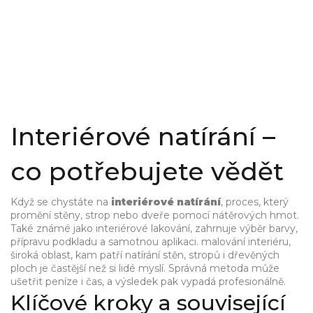
Interiérové natírání –
co potřebujete vědět
Když se chystáte na
interiérové natírání
,
proces, který
promění stěny, strop nebo dveře pomocí nátěrových hmot
.
Také známé jako
interiérové lakování
,
zahrnuje výběr barvy,
přípravu podkladu a samotnou aplikaci
.
malování interiéru
,
široká oblast, kam patří natírání stěn, stropů i dřevěných
ploch
je častější než si lidé myslí. Správná metoda může
ušetřit peníze i čas, a výsledek pak vypadá profesionálně.
Klíčové kroky a související