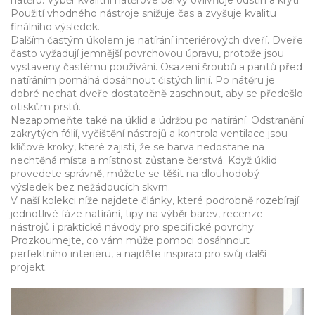
nátěru. Výběr kvalitní nátěrové barvy ovlivňuje odstín a krytí.
Použití vhodného nástroje snižuje čas a zvyšuje kvalitu
finálního výsledek.
Dalším častým úkolem je natírání interiérových dveří. Dveře
často vyžadují jemnější povrchovou úpravu, protože jsou
vystaveny častému používání. Osazení šroubů a pantů před
natíráním pomáhá dosáhnout čistých linií. Po nátěru je
dobré nechat dveře dostatečně zaschnout, aby se předešlo
otiskům prstů.
Nezapomeňte také na úklid a údržbu po natírání. Odstranění
zakrytých fólií, vyčištění nástrojů a kontrola ventilace jsou
klíčové kroky, které zajistí, že se barva nedostane na
nechtěná místa a místnost zůstane čerstvá. Když úklid
provedete správně, můžete se těšit na dlouhodobý
výsledek bez nežádoucích skvrn.
V naší kolekci níže najdete články, které podrobně rozebírají
jednotlivé fáze natírání, tipy na výběr barev, recenze
nástrojů i praktické návody pro specifické povrchy.
Prozkoumejte, co vám může pomoci dosáhnout
perfektního interiéru, a najděte inspiraci pro svůj další
projekt.