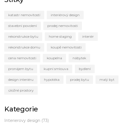
katastr nemovitostí
interiérový design
stavební povolení
prodej nemovitosti
rekonstrukce bytu
home staging
interiér
rekonstrukce domu
koupě nemovitosti
cena nemovitosti
koupelna
nábytek
pronájem bytu
kupní smlouva
bydlení
design interiéru
hypotéka
prodej bytu
malý byt
úložné prostory
Kategorie
Interierovy design
(73)