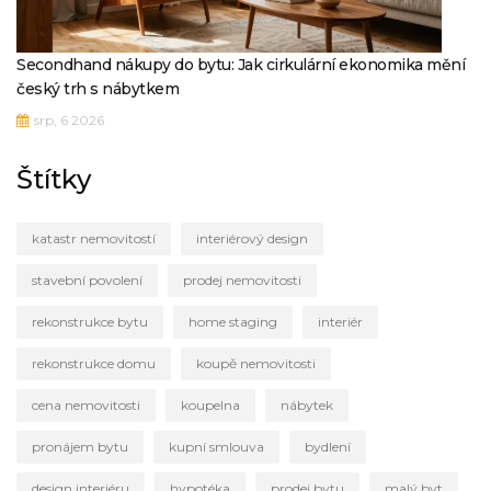
Secondhand nákupy do bytu: Jak cirkulární ekonomika mění
český trh s nábytkem
srp, 6 2026
Štítky
katastr nemovitostí
interiérový design
stavební povolení
prodej nemovitosti
rekonstrukce bytu
home staging
interiér
rekonstrukce domu
koupě nemovitosti
cena nemovitosti
koupelna
nábytek
pronájem bytu
kupní smlouva
bydlení
design interiéru
hypotéka
prodej bytu
malý byt