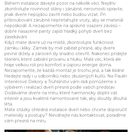
Během instalace dávejte pozor na několik věcí. Nejdřív
zkontrolujte rovinnost stěny i zárubně; nerovnosti opravte,
jinak dveře nepůjdou zavřít nebo budou vrzat. Při
přišroubování zárubně nepřetahujte vruty, aby se materiál
nepoškodil. A nezapomeňte na správné osazení závěsů –
dobře nasazené panty zajistí hladký pohyb dveří bez
zasekávání.
Když máte dveře už na místě, zkontrolujte funkčnost
zámku i kliky. Zámek by měl zabírat přesně, aby dveře
pevně držely a zároveň šly snadno otevřít. Nakonec přidejte
těsnění, které zabrání průvanu a hluku. Malá věc, která ale
hraje velkou roli pro komfort a úsporu energie doma.
Nezapomeňte, že každá montáž je trochu jiná, a tak klidně
hledejte rady i u odborníků nebo zkušených kutlů. Na Paulín
Interiérové Dekory a Truhlářství vám rádi pomůžeme s
výběrem i realizací dveří přesně podle vašich představ.
Dodáváme dveře na míru, které harmonicky doplní váš
interiér a jsou kvalitně namontované tak, aby sloužily dlouhá
léta.
Máte otázky ohledně instalace dveří nebo chcete doporučit
materiály a postupy? Neváhejte nás kontaktovat, poradíme
vám přesně na míru.