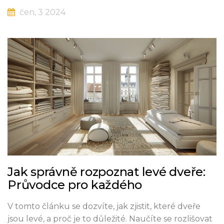
instalaci dveří. Čtenář se dozví, jak předejít běžným
čen, 3 2024
chybám a jak si práci co nejvíce ulehčit.
Jak správně rozpoznat levé dveře:
Průvodce pro každého
V tomto článku se dozvíte, jak zjistit, které dveře
jsou levé, a proč je to důležité. Naučíte se rozlišovat