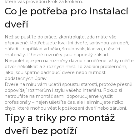
které vás provedou krok za krokem.
Co je potřeba pro instalaci
dveří
Než se pustíte do práce, zkontrolujte, zda máte vše
připravené. Potřebujete kvalitní dveře, správnou zárubeň,
nářadí – například vrtačku, šroubovák, kladivo, i těsnící
materiály. Přesné rozměry jsou naprostý základ.
Nespoléhejte jen na rozměry dávno naměřené; vždy měřte
otvor několikrát a z různých míst. To zabrání problémům,
jako jsou špatně padnoucí dveře nebo nutnost
dodatečných úprav.
Dveře na míru vám ušetří spoustu starostí, protože přesně
odpovídají rozměrům i stylu vašeho interiéru. Pokud si
netroufáte na montáž sami, doporučujeme využít
profesionály – nejen ušetříte čas, ale i eliminujete riziko
chyb, které mohou vést k poškození dveří nebo zárubní.
Tipy a triky pro montáž
dveří bez potíží