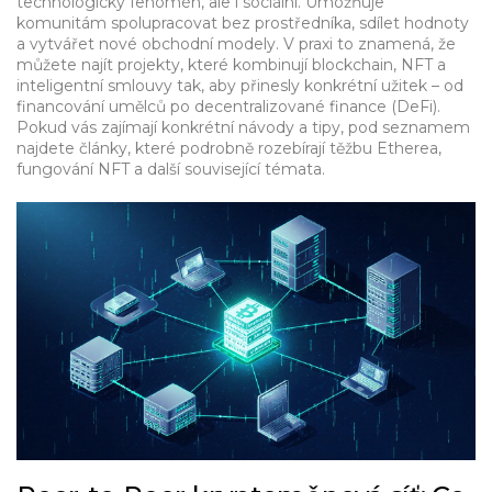
technologický fenomén, ale i sociální. Umožňuje
komunitám spolupracovat bez prostředníka, sdílet hodnoty
a vytvářet nové obchodní modely. V praxi to znamená, že
můžete najít projekty, které kombinují blockchain, NFT a
inteligentní smlouvy tak, aby přinesly konkrétní užitek – od
financování umělců po decentralizované finance (DeFi).
Pokud vás zajímají konkrétní návody a tipy, pod seznamem
najdete články, které podrobně rozebírají těžbu Etherea,
fungování NFT a další související témata.