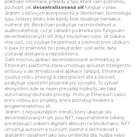
praktické informace, příklady a tipy, které vám pomohou
pochopit, jak
decentralizovaná síť
funguje v praxi.
Jedním z klíčových komponentů je
Blockchain
,
technologie
typu řetězec bloků, kde každý blok obsahuje transakce
ověřené sítí
. Blockchain poskytuje nezměnitelnost a
auditovatelnost, což je základní podmínka pro fungování
decentralizovaných sítí. Když blockchain roste, síť získává
více uzlů, což zvyšuje bezpečnost a odolnost proti útokům.
V praxi to znamená, že i pokud jeden uzel selže, data
zůstávají dostupná a nepoškozená.
Další mocnou aplikací decentralizované architektury je
Ethereum
,
platforma, která umožňuje spouštět inteligentní
smlouvy a decentralizované aplikace (dApps)
. Ethereum
využívá těžbu (mining) k zabezpečení sítě a zároveň
poskytuje výpočetní prostředí pro vývojáře. To vytváří
ekosystém, kde se nejen převádějí hodnoty, ale také
automatizují obchodní procesy. Proto je Ethereum často
první volbou pro projekty, které potřebují flexibilní a
programovatelnou síť.
Jedním z nejvýraznějších trendů, který ukazuje sílu
decentralizovaných sítí, jsou
NFT
,
nepoměnitelné tokeny
představující unikátní digitální aktivum na blockchainu
. NFT
umožňují autorům a tvůrcům vlastnit a obchodovat s
digitálním obsahem jako jsou umělecká díla, hudba nebo