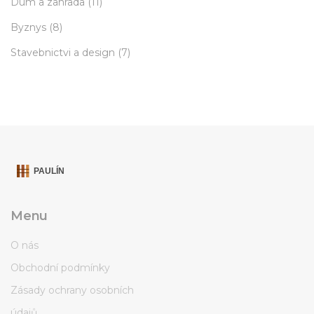
Dum a zahrada
(11)
Byznys
(8)
Stavebnictvi a design
(7)
Menu
O nás
Obchodní podmínky
Zásady ochrany osobních
údajů