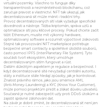
virtuální pozemky. Všechno to funguje díky
transparentnosti a nezměnitelnosti blockchainu, což
zaručuje pravost a vlastnictví. NFT tak ukazují, jak
decentralizovaná síť může měnit i tradiční trhy.
Provoz decentralizovaných sítí však vyžaduje specifické
dovednosti a nástroje. Těžba kriptoměn, správa uzlů a
optimalizace sítí jsou klíčové procesy. Pokud chcete začít
těžit Ethereum, musíte mít výkonný hardware,
optimalizovaný software a rozumět výpočtové ziskovosti.
Stejně tak provozování NFT marketplace potřebuje
bezpečné smart contracty a spolehlivé úložiště souborů,
často pomocí IPFS (InterPlanetary File System). Tyto
součásti tvoří ekosystém, který umožňuje
decentralizovaným sítím fungovat a růst.
Dalším důležitým aspektem je regulace a bezpečnost. I
když decentralizované sítě nevyžadují centrální autoritu,
státy a instituce stále hledají způsoby, jak je kontrolovat.
Znalost právního rámce, jako jsou směrnice AML
(Anti‑Money‑Laundering) a KYC (Know Your Customer),
může pomoci projektům přežít a získat důvěru uživatelů.
Současně je nutné zabezpečit uzly proti DDoS útokům a
zajistit správné zálohování dat.
Na závěr je dobré zmínit, že decentralizovaná síť není jen