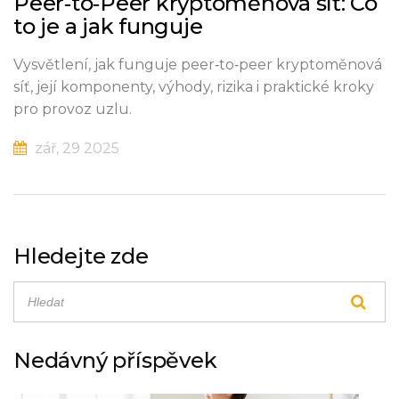
Peer‑to‑Peer kryptoměnová síť: Co
to je a jak funguje
Vysvětlení, jak funguje peer‑to‑peer kryptoměnová
síť, její komponenty, výhody, rizika i praktické kroky
pro provoz uzlu.
zář, 29 2025
Hledejte zde
Nedávný příspěvek