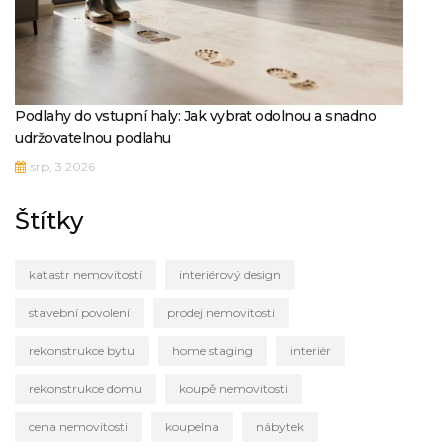
Podlahy do vstupní haly: Jak vybrat odolnou a snadno
udržovatelnou podlahu
srp, 3 2026
Štítky
katastr nemovitostí
interiérový design
stavební povolení
prodej nemovitosti
rekonstrukce bytu
home staging
interiér
rekonstrukce domu
koupě nemovitosti
cena nemovitosti
koupelna
nábytek