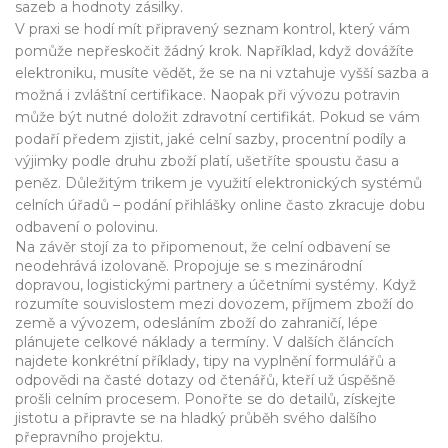
sazeb a hodnoty zásilky.
V praxi se hodí mít připravený seznam kontrol, který vám
pomůže nepřeskočit žádný krok. Například, když dovážíte
elektroniku, musíte vědět, že se na ni vztahuje vyšší sazba a
možná i zvláštní certifikace. Naopak při vývozu potravin
může být nutné doložit zdravotní certifikát. Pokud se vám
podaří předem zjistit, jaké
celní sazby
,
procentní podíly a
výjimky podle druhu zboží
platí, ušetříte spoustu času a
peněz. Důležitým trikem je využití elektronických systémů
celních úřadů – podání přihlášky online často zkracuje dobu
odbavení o polovinu.
Na závěr stojí za to připomenout, že celní odbavení se
neodehrává izolovaně. Propojuje se s mezinárodní
dopravou, logistickými partnery a účetními systémy. Když
rozumíte souvislostem mezi
dovozem
,
příjmem zboží do
země
a
vývozem
,
odesláním zboží do zahraničí
, lépe
plánujete celkové náklady a termíny. V dalších článcích
najdete konkrétní příklady, tipy na vyplnění formulářů a
odpovědi na časté dotazy od čtenářů, kteří už úspěšně
prošli celním procesem. Ponořte se do detailů, získejte
jistotu a připravte se na hladký průběh svého dalšího
přepravního projektu.