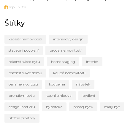
srp, 1 2026
Štítky
katastr nemovitostí
interiérový design
stavební povolení
prodej nemovitosti
rekonstrukce bytu
home staging
interiér
rekonstrukce domu
koupě nemovitosti
cena nemovitosti
koupelna
nábytek
pronájem bytu
kupní smlouva
bydlení
design interiéru
hypotéka
prodej bytu
malý byt
úložné prostory