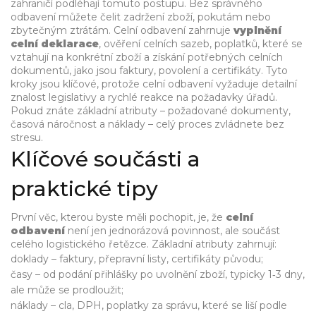
zahraničí
podléhají tomuto postupu. Bez správného
odbavení můžete čelit zadržení zboží, pokutám nebo
zbytečným ztrátám. Celní odbavení zahrnuje
vyplnění
celní deklarace
, ověření
celních sazeb
,
poplatků, které se
vztahují na konkrétní zboží
a získání potřebných
celních
dokumentů
,
jako jsou faktury, povolení a certifikáty
. Tyto
kroky jsou klíčové, protože
celní odbavení
vyžaduje detailní
znalost legislativy a rychlé reakce na požadavky úřadů.
Pokud znáte základní atributy – požadované dokumenty,
časová náročnost a náklady – celý proces zvládnete bez
stresu.
Klíčové součásti a
praktické tipy
První věc, kterou byste měli pochopit, je, že
celní
odbavení
není jen jednorázová povinnost, ale součást
celého logistického řetězce. Základní atributy zahrnují:
doklady – faktury, přepravní listy, certifikáty původu;
časy – od podání přihlášky po uvolnění zboží, typicky 1‑3 dny,
ale může se prodloužit;
náklady – cla, DPH, poplatky za správu, které se liší podle