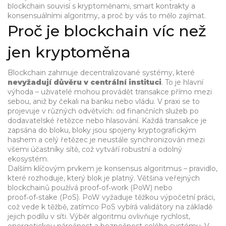
blockchain souvisí s kryptoměnami, smart kontrakty a
konsensuálními algoritmy, a proč by vás to mělo zajímat.
Proč je blockchain víc než
jen kryptoměna
Blockchain zahrnuje decentralizované systémy, které
nevyžadují důvěru v centrální instituci
. To je hlavní
výhoda – uživatelé mohou provádět transakce přímo mezi
sebou, aniž by čekali na banku nebo vládu. V praxi se to
projevuje v různých odvětvích: od finančních služeb po
dodavatelské řetězce nebo hlasování. Každá transakce je
zapsána do bloku, bloky jsou spojeny kryptografickým
hashem a celý řetězec je neustále synchronizován mezi
všemi účastníky sítě, což vytváří robustní a odolný
ekosystém.
Dalším klíčovým prvkem je konsensus algoritmus – pravidlo,
které rozhoduje, který blok je platný. Většina veřejných
blockchainů používá proof‑of‑work (PoW) nebo
proof‑of‑stake (PoS). PoW vyžaduje těžkou výpočetní práci,
což vede k těžbě, zatímco PoS vybírá validátory na základě
jejich podílu v síti. Výběr algoritmu ovlivňuje rychlost,