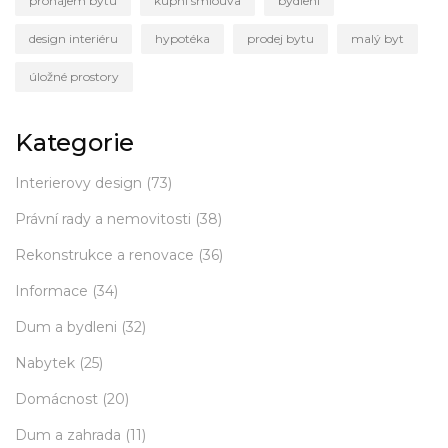
pronájem bytu
kupní smlouva
bydlení
design interiéru
hypotéka
prodej bytu
malý byt
úložné prostory
Kategorie
Interierovy design
(73)
Právní rady a nemovitosti
(38)
Rekonstrukce a renovace
(36)
Informace
(34)
Dum a bydleni
(32)
Nabytek
(25)
Domácnost
(20)
Dum a zahrada
(11)