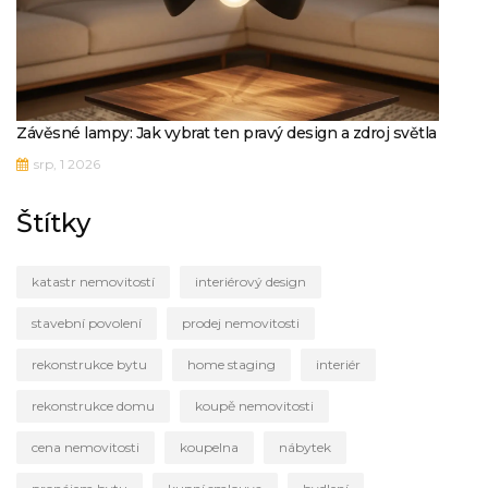
Závěsné lampy: Jak vybrat ten pravý design a zdroj světla
srp, 1 2026
Štítky
katastr nemovitostí
interiérový design
stavební povolení
prodej nemovitosti
rekonstrukce bytu
home staging
interiér
rekonstrukce domu
koupě nemovitosti
cena nemovitosti
koupelna
nábytek