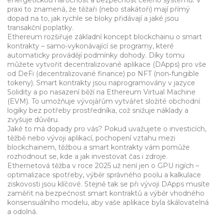
energetickou náročnost a bezpečnost celého systému. V
praxi to znamená, že těžaři (nebo stakátoři) mají přímý
dopad na to, jak rychle se bloky přidávají a jaké jsou
transakční poplatky.
Ethereum rozšiřuje základní koncept blockchainu o smart
kontrakty – samo‑vykonávající se programy, které
automaticky provádějí podmínky dohody. Díky tomu
můžete vytvořit decentralizované aplikace (DApps) pro vše
od DeFi (decentralizované finance) po NFT (non‑fungible
tokeny). Smart kontrakty jsou naprogramovány v jazyce
Solidity a po nasazení běží na Ethereum Virtual Machine
(EVM). To umožňuje vývojářům vytvářet složité obchodní
logiky bez potřeby prostředníka, což snižuje náklady a
zvyšuje důvěru.
Jaké to má dopady pro vás? Pokud uvažujete o investicích,
těžbě nebo vývoji aplikací, pochopení vztahu mezi
blockchainem, těžbou a smart kontrakty vám pomůže
rozhodnout se, kde a jak investovat čas i zdroje.
Ethernetová těžba v roce 2025 už není jen o GPU rigích –
optimalizace spotřeby, výběr správného poolu a kalkulace
ziskovosti jsou klíčové. Stejně tak se při vývoji DApps musíte
zaměřit na bezpečnost smart kontraktů a výběr vhodného
konsensuálního modelu, aby vaše aplikace byla škálovatelná
a odolná.