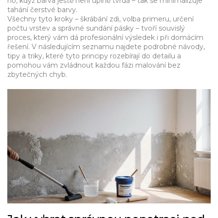
ho, když barva ještě není úplně tvrdá – tak se minimalizuje
tahání čerstvé barvy.
Všechny tyto kroky – škrábání zdi, volba primeru, určení
počtu vrstev a správné sundání pásky – tvoří souvislý
proces, který vám dá profesionální výsledek i při domácím
řešení. V následujícím seznamu najdete podrobné návody,
tipy a triky, které tyto principy rozebírají do detailu a
pomohou vám zvládnout každou fázi malování bez
zbytečných chyb.