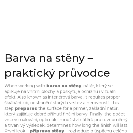
Barva na stěny –
praktický průvodce
When working with
barva na stěny
,
nátěr, který se
aplikuje na vnitřní plochy a poskytuje ochranu i vizuální
efekt
. Also known as
interiérová barva
, it
requires
proper
škrábání zdi
,
odstranění starých vrstev a nerovností
. This
step
prepares
the surface for a
primer
,
základní nátěr,
který zajišťuje dobré přilnutí finální barvy
. Finally, the
počet
vrstev malování
,
optimální množství nátěrů pro rovnoměrný
a trvanlivý výsledek
, determines how long the finish will last.
První krok –
příprava stěny
– rozhoduje o úspěchu celého