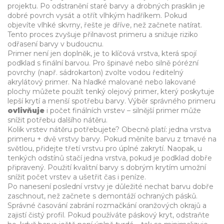
projektu. Po odstranění staré barvy a drobných prasklin je
dobré povrch vysát a otřít vlhkým hadříkem. Pokud
objevíte vlhké skvrny, řešte je dříve, než začnete natírat.
Tento proces
zvyšuje
přilnavost primeru a snižuje riziko
odřasení barvy v budoucnu.
Primer není jen doplněk, je to klíčová vrstva, která
spojí
podklad s finální barvou. Pro špinavé nebo silně pórézní
povrchy (např. sádrokarton) zvolte vodou ředitelný
akrylátový primer. Na hladké malované nebo lakované
plochy můžete použít tenký olejový primer, který poskytuje
lepší krytí a menší spotřebu barvy. Výběr správného primeru
ovlivňuje
i počet finálních vrstev – silnější primer může
snížit potřebu dalšího nátěru.
Kolik vrstev nátěru potřebujete? Obecně platí: jedna vrstva
primeru + dvě vrstvy barvy. Pokud měníte barvu z tmavé na
světlou, přidejte třetí vrstvu pro úplné zakrytí. Naopak, u
tenkých odstínů stačí jedna vrstva, pokud je podklad dobře
připravený. Použití kvalitní barvy s dobrým krytím umožní
snížit počet vrstev a ušetřit čas i peníze.
Po nanesení poslední vrstvy je důležité nechat barvu dobře
zaschnout, než začnete s demontáží ochraných pásků.
Správné časování
zabrání
rozmačkání oranžových okrajů a
zajistí čistý profil. Pokud používáte páskový kryt, odstraňte