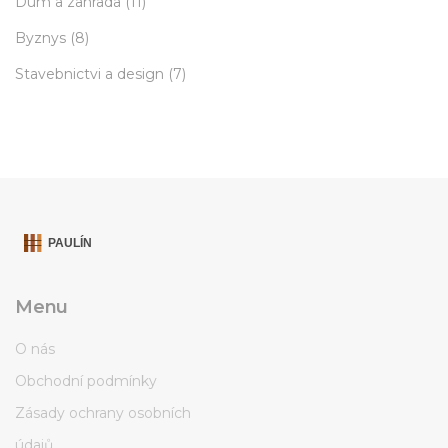
Dum a zahrada
(11)
Byznys
(8)
Stavebnictvi a design
(7)
Menu
O nás
Obchodní podmínky
Zásady ochrany osobních
údajů