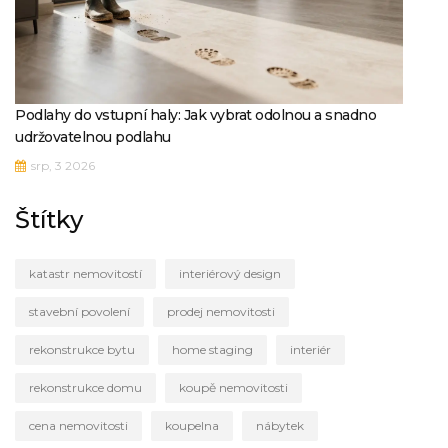
Podlahy do vstupní haly: Jak vybrat odolnou a snadno
udržovatelnou podlahu
srp, 3 2026
Štítky
katastr nemovitostí
interiérový design
stavební povolení
prodej nemovitosti
rekonstrukce bytu
home staging
interiér
rekonstrukce domu
koupě nemovitosti
cena nemovitosti
koupelna
nábytek