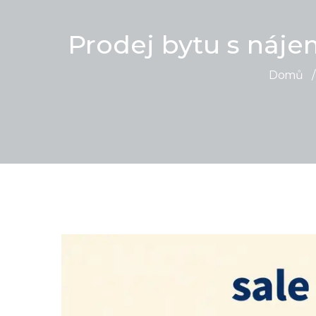
Prodej bytu s náje
Domů
/