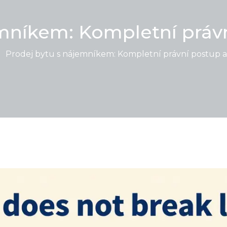
mníkem: Kompletní práv
Prodej bytu s nájemníkem: Kompletní právní postup a