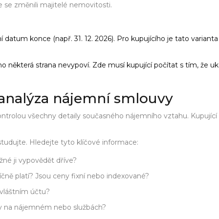
e se změnili majitelé nemovitosti.
atum konce (např. 31. 12. 2026). Pro kupujícího je tato varianta 
o některá strana nevypoví. Zde musí kupující počítat s tím, že
analýza nájemní smlouvy
ntrolou všechny detaily současného nájemního vztahu. Kupující 
studujte. Hledejte tyto klíčové informace:
né ji vypovědět dříve?
čně platí? Jsou ceny fixní nebo indexované?
zvláštním účtu?
y na nájemném nebo službách?