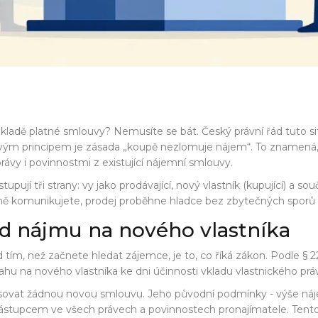
kladě platné smlouvy
? Nemusíte se bát. Český právní řád tuto si
líčovým principem je zásada „koupě nezlomuje nájem“. To znamená
rávy i povinnostmi z existující nájemní smlouvy.
upují tři strany: vy jako prodávající, nový vlastník (kupující) a
ně komunikujete, prodej proběhne hladce bez zbytečných sporů č
od nájmu na nového vlastníka
d tím, než začnete hledat zájemce, je to, co říká zákon. Podle
§ 
 na nového vlastníka ke dni účinnosti vkladu vlastnického práv
vat žádnou novou smlouvu. Jeho původní podmínky - výše nájem
 nástupcem ve všech právech a povinnostech pronajímatele. Ten