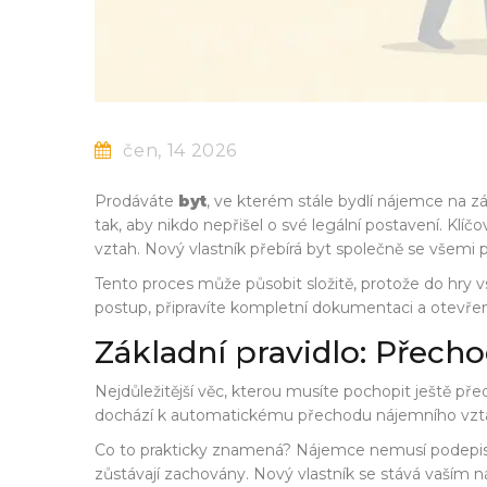
čen, 14 2026
Prodáváte
byt
, ve kterém stále bydlí
nájemce na zá
tak, aby nikdo nepřišel o své legální postavení. K
vztah. Nový vlastník přebírá byt společně se všemi p
Tento proces může působit složitě, protože do hry vst
postup, připravíte kompletní dokumentaci a otevře
Základní pravidlo: Přech
Nejdůležitější věc, kterou musíte pochopit ještě pře
dochází k automatickému přechodu nájemního vztahu
Co to prakticky znamená? Nájemce nemusí podepiso
zůstávají zachovány. Nový vlastník se stává vaším