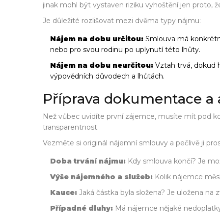
jinak mohl být vystaven riziku vyhoštění jen proto, ž
Je důležité rozlišovat mezi dvěma typy nájmu:
Nájem na dobu určitou:
Smlouva má konkrétní d
nebo pro svou rodinu po uplynutí této lhůty.
Nájem na dobu neurčitou:
Vztah trvá, dokud h
výpovědních důvodech a lhůtách.
Příprava dokumentace a 
Než vůbec uvidíte první zájemce, musíte mít pod ko
transparentnost.
Vezměte si originál nájemní smlouvy a pečlivě ji pro
Doba trvání nájmu:
Kdy smlouva končí? Je mož
Výše nájemného a služeb:
Kolik nájemce měsí
Kauce:
Jaká částka byla složena? Je uložena na 
Případné dluhy:
Má nájemce nějaké nedoplatk