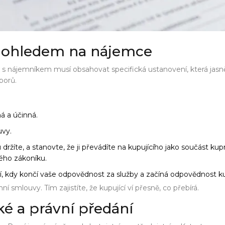
s ohledem na nájemce
u s nájemníkem musí obsahovat specifická ustanovení, která jasn
porů.
ná a účinná.
uvy.
žíte, a stanovte, že ji převádíte na kupujícího jako součást kupn
ého zákoníku.
í, kdy končí vaše odpovědnost za služby a začíná odpovědnost kup
í smlouvy. Tím zajistíte, že kupující ví přesně, co přebírá.
ké a právní předání