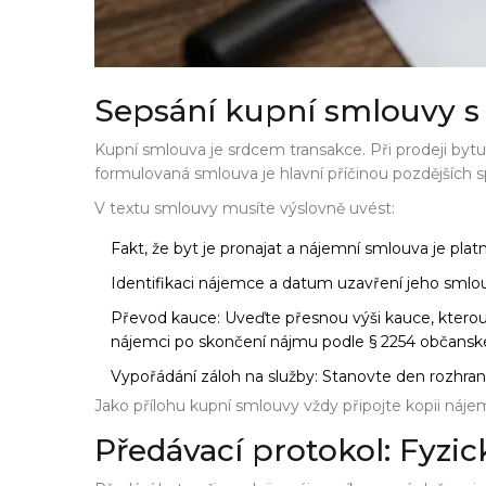
Sepsání kupní smlouvy 
Kupní smlouva je srdcem transakce. Při prodeji byt
formulovaná smlouva je hlavní příčinou pozdějších s
V textu smlouvy musíte výslovně uvést:
Fakt, že byt je pronajat a nájemní smlouva je plat
Identifikaci nájemce a datum uzavření jeho smlo
Převod kauce: Uveďte přesnou výši kauce, kterou dr
nájemci po skončení nájmu podle § 2254 občansk
Vypořádání záloh na služby: Stanovte den rozhran
Jako přílohu kupní smlouvy vždy připojte kopii nájemn
Předávací protokol: Fyzic