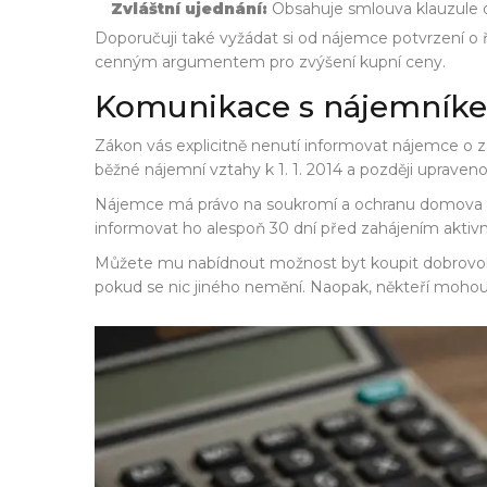
Zvláštní ujednání:
Obsahuje smlouva klauzule o
Doporučuji také vyžádat si od nájemce potvrzení o ř
cenným argumentem pro zvýšení kupní ceny.
Komunikace s nájemník
Zákon vás explicitně nenutí informovat nájemce o 
běžné nájemní vztahy k 1. 1. 2014 a později upraven
Nájemce má právo na soukromí a ochranu domova pod
informovat ho alespoň 30 dní před zahájením aktivní
Můžete mu nabídnout možnost byt koupit dobrovolně
pokud se nic jiného nemění. Naopak, někteří mohou vi