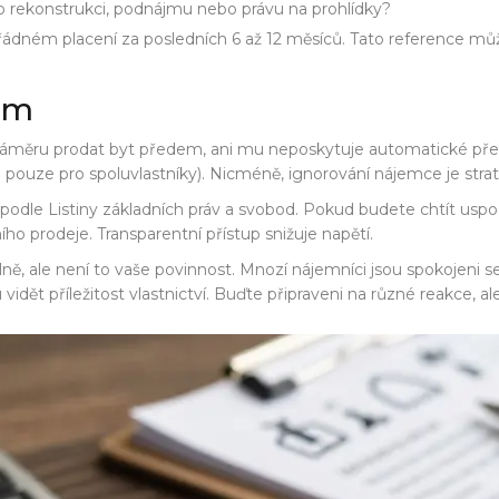
 rekonstrukci, podnájmu nebo právu na prohlídky?
ádném placení za posledních 6 až 12 měsíců. Tato reference může 
em
záměru prodat byt předem, ani mu neposkytuje automatické pře
o pouze pro spoluvlastníky). Nicméně, ignorování nájemce je stra
le Listiny základních práv a svobod. Pokud budete chtít uspořá
ho prodeje. Transparentní přístup snižuje napětí.
, ale není to vaše povinnost. Mnozí nájemníci jsou spokojeni 
dět příležitost vlastnictví. Buďte připraveni na různé reakce, ale