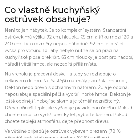
Co vlastně kuchyňský
ostrůvek obsahuje?
Není to jen nábytek. Je to komplexní systém. Standardní
ostrůvek má výšku 92 cm, hloubku 65 cm a šířku mezi 120 a
240 cm. Tyto rozměry nejsou náhodné. 92 cm je ideální
výška pro většinu lidí, aby nebylo nutné se při práci na
kuchyňské ploše překřížit. 65 cm hloubky je dost pro nádobí,
nářadí i větší hrnce, ale nezabírá příliš místa.
Na vrcholu je pracovní deska - a tady se rozhoduje o
celkovém dojmu. Nejčastější materiály jsou žula, mramor,
Dekton nebo dřevo s ochranným nátěrem. Žula je odolná,
nepotřebuje speciální péči a vydrží i horké hrnce. Dekton je
ještě odolnější, nebojí se skvrn a je téměř nezničitelný.
Dřevo přináší teplo, ale vyžaduje pravidelnou údržbu. Pokud
chcete něco, co vydrží desítky let, vyberte kámen. Pokud
chcete teplejší atmosféru, dejte přednost dřevu.
Ve většině případů je ostrůvek vybaven dřezem (78 %