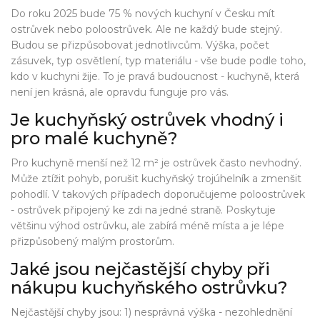
Do roku 2025 bude 75 % nových kuchyní v Česku mít
ostrůvek nebo poloostrůvek. Ale ne každý bude stejný.
Budou se přizpůsobovat jednotlivcům. Výška, počet
zásuvek, typ osvětlení, typ materiálu - vše bude podle toho,
kdo v kuchyni žije. To je pravá budoucnost - kuchyně, která
není jen krásná, ale opravdu funguje pro vás.
Je kuchyňský ostrůvek vhodný i
pro malé kuchyně?
Pro kuchyně menší než 12 m² je ostrůvek často nevhodný.
Může ztížit pohyb, porušit kuchyňský trojúhelník a zmenšit
pohodlí. V takových případech doporučujeme poloostrůvek
- ostrůvek připojený ke zdi na jedné straně. Poskytuje
většinu výhod ostrůvku, ale zabírá méně místa a je lépe
přizpůsobený malým prostorům.
Jaké jsou nejčastější chyby při
nákupu kuchyňského ostrůvku?
Nejčastější chyby jsou: 1) nesprávná výška - nezohlednění