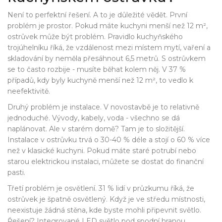
Není to perfektní řešení. A to je důležité vědět. První
problém je prostor. Pokud máte kuchyni menší než 12 m²,
ostrůvek může být problém. Pravidlo kuchyňského
trojúhelníku říká, že vzdálenost mezi místem mytí, vaření a
skladování by neměla přesáhnout 6,5 metrů. S ostrůvkem
se to často rozbije - musíte běhat kolem něj. V 37 %
případů, kdy byly kuchyně menší než 12 m², to vedlo k
neefektivitě.
Druhý problém je instalace. V novostavbě je to relativně
jednoduché. Vývody, kabely, voda - všechno se dá
naplánovat. Ale v starém domě? Tam je to složitější.
Instalace v ostrůvku trvá o 30-40 % déle a stojí o 60 % více
než v klasické kuchyni. Pokud máte staré potrubí nebo
starou elektrickou instalaci, můžete se dostat do finanční
pasti.
Třetí problém je osvětlení. 31 % lidí v průzkumu říká, že
ostrůvek je špatně osvětlený. Když je ve středu místnosti,
neexistuje žádná stěna, kde byste mohli připevnit světlo.
Řešení? Integrované LED světlo pod spodní hranou