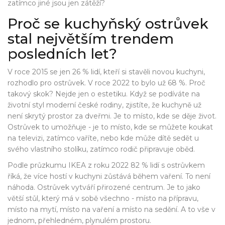
zatímco jiné jsou jen zátěží?
Proč se kuchyňský ostrůvek
stal největším trendem
posledních let?
V roce 2015 se jen 26 % lidí, kteří si stavěli novou kuchyni,
rozhodlo pro ostrůvek. V roce 2022 to bylo už 68 %. Proč
takový skok? Nejde jen o estetiku. Když se podíváte na
životní styl moderní české rodiny, zjistíte, že kuchyně už
není skrytý prostor za dveřmi. Je to místo, kde se děje život.
Ostrůvek to umožňuje - je to místo, kde se můžete koukat
na televizi, zatímco vaříte, nebo kde může dítě sedět u
svého vlastního stolíku, zatímco rodič připravuje oběd.
Podle průzkumu IKEA z roku 2022 82 % lidí s ostrůvkem
říká, že více hostí v kuchyni zůstává během vaření. To není
náhoda. Ostrůvek vytváří přirozené centrum. Je to jako
větší stůl, který má v sobě všechno - místo na přípravu,
místo na mytí, místo na vaření a místo na sedění. A to vše v
jednom, přehledném, plynulém prostoru.