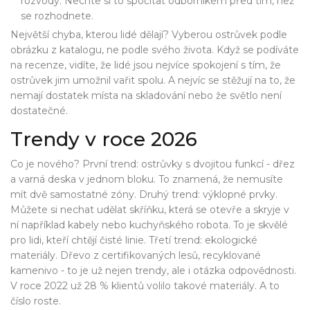
rozvody. Nechte si to spočítat odborníkem před tím, než
se rozhodnete.
Největší chyba, kterou lidé dělají? Vyberou ostrůvek podle
obrázku z katalogu, ne podle svého života. Když se podíváte
na recenze, vidíte, že lidé jsou nejvíce spokojení s tím, že
ostrůvek jim umožnil vařit spolu. A nejvíc se stěžují na to, že
nemají dostatek místa na skladování nebo že světlo není
dostatečné.
Trendy v roce 2026
Co je nového? První trend: ostrůvky s dvojitou funkcí - dřez
a varná deska v jednom bloku. To znamená, že nemusíte
mít dvě samostatné zóny. Druhý trend: výklopné prvky.
Můžete si nechat udělat skříňku, která se otevře a skryje v
ní například kabely nebo kuchyňského robota. To je skvělé
pro lidi, kteří chtějí čisté linie. Třetí trend: ekologické
materiály. Dřevo z certifikovaných lesů, recyklované
kamenivo - to je už nejen trendy, ale i otázka odpovědnosti.
V roce 2022 už 28 % klientů volilo takové materiály. A to
číslo roste.