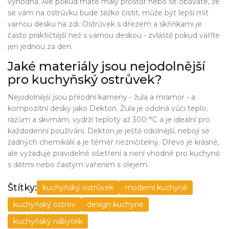
výhodná. Ale pokud máte malý prostor nebo se obáváte, že
se vám na ostrůvku bude těžko čistit, může být lepší mít
varnou desku na zdi. Ostrůvek s dřezem a skříňkami je
často praktičtější než s varnou deskou - zvláště pokud vaříte
jen jednou za den.
Jaké materiály jsou nejodolnější
pro kuchyňský ostrůvek?
Nejodolnější jsou přírodní kameny - žula a mramor - a
kompozitní desky jako Dekton. Žula je odolná vůči teplo,
rázům a skvrnám, vydrží teploty až 300 °C a je ideální pro
každodenní používání. Dekton je ještě odolnější, nebojí se
žádných chemikálií a je téměř nezničitelný. Dřevo je krásné,
ale vyžaduje pravidelné ošetření a není vhodné pro kuchyně
s dětmi nebo častým vařením s olejem.
Štítky:
kuchyňský ostrůvek
moderní kuchyně
kuchyňský ostrov
design kuchyně
kuchyňský nábytek