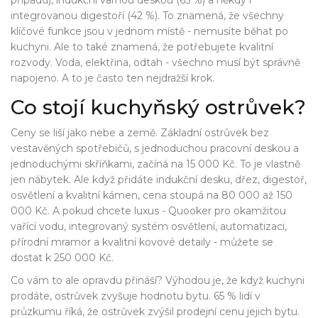
případů), indukční varnou deskou (65 %) a někdy i
integrovanou digestoří (42 %). To znamená, že všechny
klíčové funkce jsou v jednom místě - nemusíte běhat po
kuchyni. Ale to také znamená, že potřebujete kvalitní
rozvody. Voda, elektřina, odtah - všechno musí být správně
napojeno. A to je často ten nejdražší krok.
Co stojí kuchyňský ostrůvek?
Ceny se liší jako nebe a země. Základní ostrůvek bez
vestavěných spotřebičů, s jednoduchou pracovní deskou a
jednoduchými skříňkami, začíná na 15 000 Kč. To je vlastně
jen nábytek. Ale když přidáte indukční desku, dřez, digestoř,
osvětlení a kvalitní kámen, cena stoupá na 80 000 až 150
000 Kč. A pokud chcete luxus - Quooker pro okamžitou
vařící vodu, integrovaný systém osvětlení, automatizaci,
přírodní mramor a kvalitní kovové detaily - můžete se
dostat k 250 000 Kč.
Co vám to ale opravdu přináší? Výhodou je, že když kuchyni
prodáte, ostrůvek zvyšuje hodnotu bytu. 65 % lidí v
průzkumu říká, že ostrůvek zvýšil prodejní cenu jejich bytu.