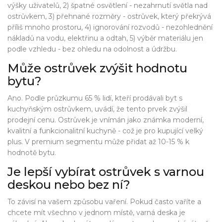
výšky uživatelů, 2) špatné osvětlení - nezahrnutí světla nad
ostrůvkem, 3) přehnané rozměry - ostrůvek, který překrývá
příliš mnoho prostoru, 4) ignorování rozvodů - nezohlednění
nákladů na vodu, elektřinu a odtah, 5) výběr materiálu jen
podle vzhledu - bez ohledu na odolnost a údržbu.
Může ostrůvek zvýšit hodnotu
bytu?
Ano. Podle průzkumu 65 % lidí, kteří prodávali byt s
kuchyňským ostrůvkem, uvádí, že tento prvek zvýšil
prodejní cenu. Ostrůvek je vnímán jako známka moderní,
kvalitní a funkcionalitní kuchyně - což je pro kupující velký
plus. V premium segmentu může přidat až 10-15 % k
hodnotě bytu.
Je lepší vybírat ostrůvek s varnou
deskou nebo bez ní?
To závisí na vašem způsobu vaření. Pokud často vaříte a
chcete mít všechno v jednom místě, varná deska je