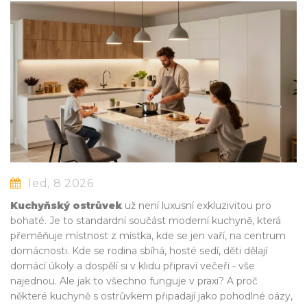
led, 8 2026
Kuchyňský ostrůvek
už není luxusní exkluzivitou pro
bohaté. Je to standardní součást moderní kuchyně, která
přeměňuje místnost z místka, kde se jen vaří, na centrum
domácnosti. Kde se rodina sbíhá, hosté sedí, děti dělají
domácí úkoly a dospělí si v klidu připraví večeři - vše
najednou. Ale jak to všechno funguje v praxi? A proč
některé kuchyně s ostrůvkem připadají jako pohodlné oázy,