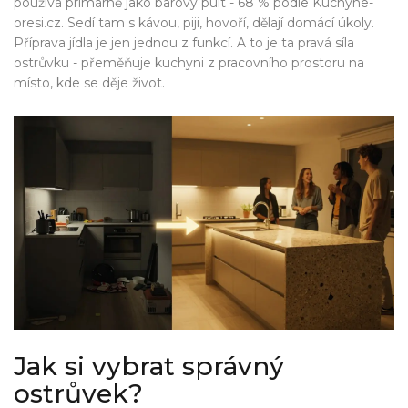
používá primárně jako barový pult - 68 % podle Kuchyne-
oresi.cz. Sedí tam s kávou, piji, hovoří, dělají domácí úkoly.
Příprava jídla je jen jednou z funkcí. A to je ta pravá síla
ostrůvku - přeměňuje kuchyni z pracovního prostoru na
místo, kde se děje život.
Jak si vybrat správný
ostrůvek?