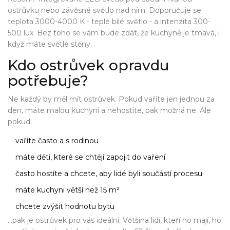
ostrůvku nebo závěsné světlo nad ním. Doporučuje se
teplota 3000-4000 K - teplé bílé světlo - a intenzita 300-
500 lux. Bez toho se vám bude zdát, že kuchyně je tmavá, i
když máte světlé stěny.
Kdo ostrůvek opravdu
potřebuje?
Ne každý by měl mít ostrůvek. Pokud vaříte jen jednou za
den, máte malou kuchyni a nehostíte, pak možná ne. Ale
pokud:
vaříte často a s rodinou
máte děti, které se chtějí zapojit do vaření
často hostíte a chcete, aby lidé byli součástí procesu
máte kuchyni větší než 15 m²
chcete zvýšit hodnotu bytu
…pak je ostrůvek pro vás ideální. Většina lidí, kteří ho mají, ho