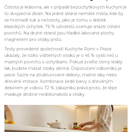
Čistota je královna, ale v případě bezúchytkových kuchyní je
to dvojsečná zbraň. Na jedné straně nemáte místa, kde by
se hromadil tuk a nečistoty, jako je tomu u drážek
klasických úchytek. 76 % uživatelů oceňuje snazší čištění
povrchů. Na druhé straně jsou hladké lakované plochy
magnetem pro otisky prstů.
Testy provedené společností Kuchyňe Romi v Praze
ukázaly, že riziko viditelných otisků je o 45 % vyšší než u
matných povrchů s úchytkami. Pokud zvolíte černý lesklý
lak, budete mazat otisky denně. Doporučení odborníků je
jasná: Sázte na strukturované dekory, matné laky nebo
dřevěné imitace. Kombinace šedé barvy s dřevěným
dekorem je volbou 72 % zákazníků právě proto, že lépe
maskuje drobné nedokonalosti a otisky.