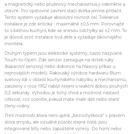
a magnetický nebo pružinový mechanismus ji odemkne a
otevře. Pro opětovné zavření stačí dvířka jemně přitlačit.
Tento systém vyžaduje absolutní rovnost čel. Tolerance
instalace je zde kritická - maximálně ±0,5 mm. Porovnajte
to s běžnou kuchyní, kde se snesou odchylky až ±2 mm. To
je důvod, proč instalace trvá déle a vyžaduje šikovnějšího
montéra.
Druhým typem jsou elektrické systémy, často nazývané
Touch-to-Open
. Zde senzor zareaguje na dotek ruky
(kapacitní senzory) nebo dokonce na hlasový příkaz u
nejnovějších modelů. Rakouský výrobce hardwaru
Blum
světový lídr v oblasti kuchyňského nábytku a mechanismů,
založený v roce 1952
nabízí řešení s reakční dobou pouhých
0,3 sekundy. Výhodou je tichý chod a možnost nastavit
citlivost, což oceníte, pokud máte malé děti nebo starší
členy rodiny.
Třetí možností, která není úplně „bezúchytková“ v pravém
slova smyslu, ale vizuálně působí stejně čistě, jsou
integrované lišty nebo zapuštěné výřezy. Do horní nebo