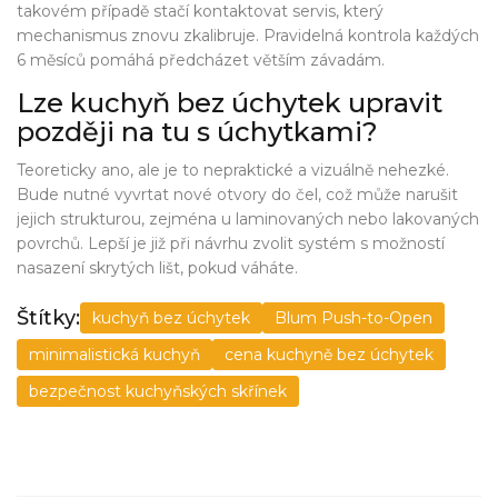
takovém případě stačí kontaktovat servis, který
mechanismus znovu zkalibruje. Pravidelná kontrola každých
6 měsíců pomáhá předcházet větším závadám.
Lze kuchyň bez úchytek upravit
později na tu s úchytkami?
Teoreticky ano, ale je to nepraktické a vizuálně nehezké.
Bude nutné vyvrtat nové otvory do čel, což může narušit
jejich strukturou, zejména u laminovaných nebo lakovaných
povrchů. Lepší je již při návrhu zvolit systém s možností
nasazení skrytých lišt, pokud váháte.
Štítky:
kuchyň bez úchytek
Blum Push-to-Open
minimalistická kuchyň
cena kuchyně bez úchytek
bezpečnost kuchyňských skřínek