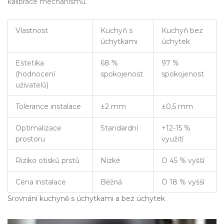
kalibrace mechanismů.
Vlastnost
Kuchyň s
Kuchyň bez
úchytkami
úchytek
Estetika
68 %
97 %
(hodnocení
spokojenost
spokojenost
uživatelů)
Tolerance instalace
±2 mm
±0,5 mm
Optimalizace
Standardní
+12-15 %
prostoru
využití
Riziko otisků prstů
Nízké
O 45 % vyšší
Cena instalace
Běžná
O 18 % vyšší
Srovnání kuchyně s úchytkami a bez úchytek