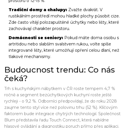
prostoru o 12-15 %.
Tradiční domy a chalupy:
Zvažte dvakrát. V
rustikálním prostředí mohou hladké plochy působit cize.
Zde často vítějí polozapuštěné úchytky nebo lišty, které
zachovávají charakter prostoru.
Domácnosti se seniory:
Pokud máte doma osobu s
artritidou nebo slabším svalstvem rukou, volte spíše
integrované lišty, které umožňují opření celou dlaní, než
tlakové mechanismy.
Budoucnost trendu: Co nás
čeká?
Trh s kuchyňským nábytkem v ČR roste tempem 4,7 %
ročně a segment bezúchytkových kuchyní roste ještě
rychleji - o 9,2 %. Odborníci předpovídají, že do roku 2028
zaujme tento styl více než polovinu trhu (52 %). Klíčovým
faktorem bude integrace chytrých technologií. Společnost
Blum představila řadu Touch Connect, která nabídne
hlasové ovládání a diagnostiku poruch přímo přes aplikaci.