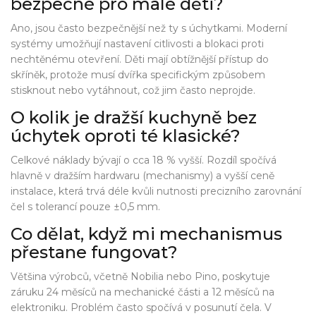
bezpečné pro malé děti?
Ano, jsou často bezpečnější než ty s úchytkami. Moderní
systémy umožňují nastavení citlivosti a blokaci proti
nechtěnému otevření. Děti mají obtížnější přístup do
skříněk, protože musí dvířka specifickým způsobem
stisknout nebo vytáhnout, což jim často neprojde.
O kolik je dražší kuchyně bez
úchytek oproti té klasické?
Celkové náklady bývají o cca 18 % vyšší. Rozdíl spočívá
hlavně v dražším hardwaru (mechanismy) a vyšší ceně
instalace, která trvá déle kvůli nutnosti precizního zarovnání
čel s tolerancí pouze ±0,5 mm.
Co dělat, když mi mechanismus
přestane fungovat?
Většina výrobců, včetně Nobilia nebo Pino, poskytuje
záruku 24 měsíců na mechanické části a 12 měsíců na
elektroniku. Problém často spočívá v posunutí čela. V