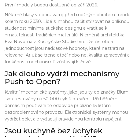
První modely budou dostupné od září 2026.
Některé hlasy v oboru varují před možným obratem trendu
kolem roku 2030. Lidé si mohou začít stěžovat na přílišnou
studenost minimalistického designu a vrátit se k
hmatatelnosti tradičních materiálů. Nicméně architektka
Eva Novotná z Kuchyňské Studie tvrdí, že čistota a
jednoduchost jsou nadčasové hodnoty, které neztratí na
relevanci. Ať už se trend otočí nebo ne, kvalita zpracování a
funkčnost mechanismů zůstávají klíčové.
Jak dlouho vydrží mechanismy
Push-to-Open?
Kvalitní mechanické systémy, jako jsou ty od značky Blum,
jsou testovány na 50 000 cyklů otevření. Při běžném
domácím používání to odpovídá přibližně 15 letům
bezproblémového provozu. Elektronické systémy mohou
vydržet déle, ale vyžadují pravidelnou kontrolu napájení.
Jsou kuchyně bez úchytek