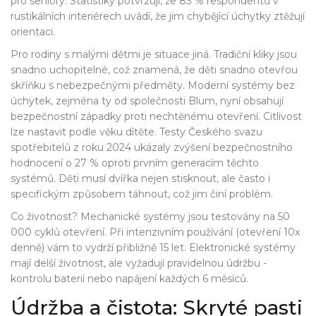
pro seniory. Statistiky potvrzují, že 83 % respondentů v
rustikálních interiérech uvádí, že jim chybějící úchytky ztěžují
orientaci.
Pro rodiny s malými dětmi je situace jiná. Tradiční kliky jsou
snadno uchopitelné, což znamená, že děti snadno otevřou
skříňku s nebezpečnými předměty. Moderní systémy bez
úchytek, zejména ty od společnosti Blum, nyní obsahují
bezpečnostní západky proti nechtěnému otevření. Citlivost
lze nastavit podle věku dítěte. Testy Českého svazu
spotřebitelů z roku 2024 ukázaly zvýšení bezpečnostního
hodnocení o 27 % oproti prvním generacím těchto
systémů. Děti musí dvířka nejen stisknout, ale často i
specifickým způsobem táhnout, což jim činí problém.
Co životnost? Mechanické systémy jsou testovány na 50
000 cyklů otevření. Při intenzivním používání (otevření 10x
denně) vám to vydrží přibližně 15 let. Elektronické systémy
mají delší životnost, ale vyžadují pravidelnou údržbu -
kontrolu baterií nebo napájení každých 6 měsíců.
Údržba a čistota: Skryté pasti