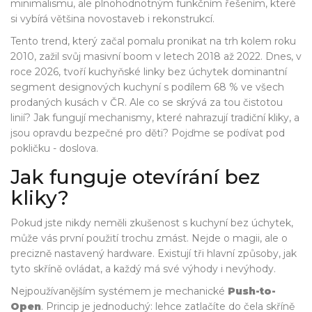
minimalismu, ale plnohodnotným funkčním řešením, které
si vybírá většina novostaveb i rekonstrukcí.
Tento trend, který začal pomalu pronikat na trh kolem roku
2010, zažil svůj masivní boom v letech 2018 až 2022. Dnes, v
roce 2026, tvoří
kuchyňské linky bez úchytek
dominantní
segment designových kuchyní s podílem 68 % ve všech
prodaných kusách v ČR
. Ale co se skrývá za tou čistotou
linií? Jak fungují mechanismy, které nahrazují tradiční kliky, a
jsou opravdu bezpečné pro děti? Pojďme se podívat pod
pokličku - doslova.
Jak funguje otevírání bez
kliky?
Pokud jste nikdy neměli zkušenost s kuchyní bez úchytek,
může vás první použití trochu zmást. Nejde o magii, ale o
precizně nastavený hardware. Existují tři hlavní způsoby, jak
tyto skříně ovládat, a každý má své výhody i nevýhody.
Nejpoužívanějším systémem je mechanické
Push-to-
Open
. Princip je jednoduchý: lehce zatlačíte do čela skříně