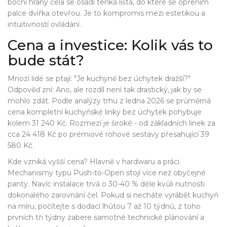
boční hrany čela se osadí tenká lišta, do které se opřením
palce dvířka otevřou. Je to kompromis mezi estetikou a
intuitivností ovládání.
Cena a investice: Kolik vás to
bude stát?
Mnozí lidé se ptají: "Je kuchyně bez úchytek dražší?"
Odpověď zní: Ano, ale rozdíl není tak drastický, jak by se
mohlo zdát. Podle analýzy trhu z ledna 2026 se průměrná
cena kompletní kuchyňské linky bez úchytek pohybuje
kolem 31 240 Kč. Rozmezí je široké - od základních linek za
cca 24 418 Kč po prémiové rohové sestavy přesahující 39
580 Kč.
Kde vzniká vyšší cena? Hlavně v hardwaru a práci.
Mechanismy typu Push-to-Open stojí více než obyčejné
panty. Navíc instalace trvá o 30-40 % déle kvůli nutnosti
dokonalého zarovnání čel. Pokud si necháte vyrábět kuchyň
na míru, počítejte s dodací lhůtou 7 až 10 týdnů, z toho
prvních tři týdny zabere samotné technické plánování a