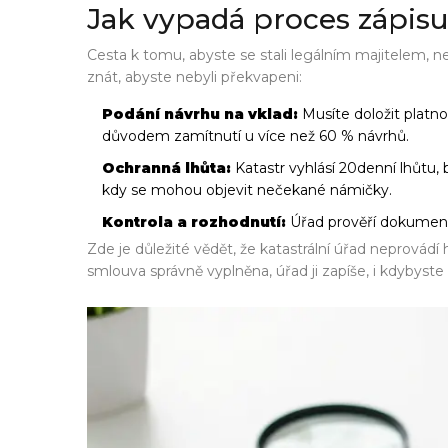
Jak vypadá proces zápisu 
Cesta k tomu, abyste se stali legálním majitelem, n
znát, abyste nebyli překvapeni:
Podání návrhu na vklad:
Musíte doložit platn
důvodem zamítnutí u více než 60 % návrhů.
Ochranná lhůta:
Katastr vyhlásí 20denní lhůtu,
kdy se mohou objevit nečekané námičky.
Kontrola a rozhodnutí:
Úřad prověří dokumenty
Zde je důležité vědět, že katastrální úřad neprovád
smlouva správně vyplněna, úřad ji zapíše, i kdybyste