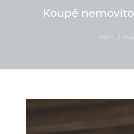
Koupě nemovitos
Domů
/
Koup