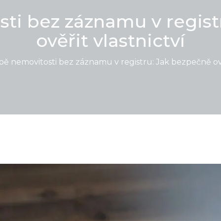
ti bez záznamu v regist
ověřit vlastnictví
ě nemovitosti bez záznamu v registru: Jak bezpečně ověř