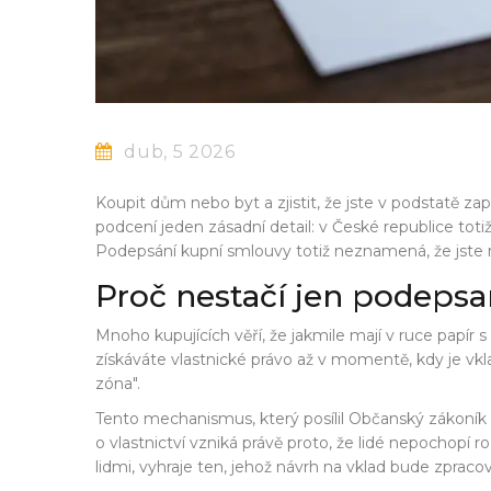
dub, 5 2026
Koupit dům nebo byt a zjistit, že jste v podstatě zapla
podcení jeden zásadní detail: v České republice toti
Podepsání kupní smlouvy totiž neznamená, že jste m
Proč nestačí jen podeps
Mnoho kupujících věří, že jakmile mají v ruce papír 
získáváte vlastnické právo až v momentě, kdy je v
zóna".
Tento mechanismus, který posílil
Občanský zákoník
o vlastnictví vzniká právě proto, že lidé nepochopí
lidmi, vyhraje ten, jehož návrh na vklad bude zpracov