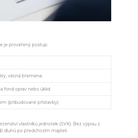
de je prověřený postup:
ěry, věcná břemena
 fond oprav nebo úklid
em (přibudované přístavby)
ečenství vlastníků jednotek
(SVK)
. Bez výpisu z
接í dluhů po předchozím majiteli.