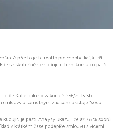
můra. A přesto je to realita pro mnoho lidí, kteří
, kde se skutečně rozhoduje o tom, komu co patří.
í. Podle
Katastrálního zákona
č. 256/2013 Sb.
sem smlouvy a samotným zápisem existuje "šedá
é kupující je pastí. Analýzy ukazují, že až 78 % sporů
příklad v krátkém čase podepíše smlouvu s vícemi