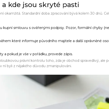
a kde jsou skryté pasti
ení okamžitá. Standardní doba zpracování bývá kolem 30 dnů. Cel
ou kupní smlouvu s ověřenými podpisy. Pozor, formální chyby (ne
 během které informuje původního majitele a další oprávněné osob
 a pokud je vše v pořádku, provede zápis.
í hloubkovou právní kontrolu toho, zda je obchod spravedlivý, al
 v ní byli z nějakého důvodu zmanipulováni.