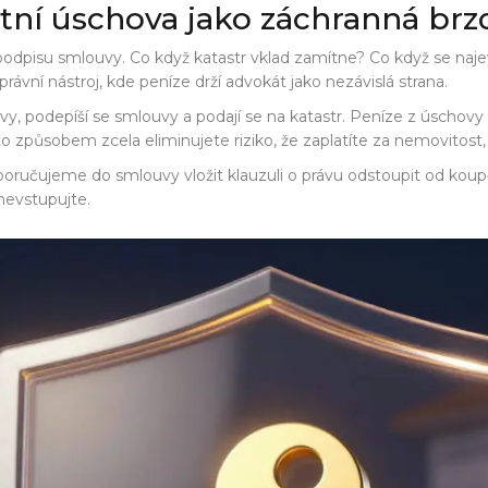
tní úschova jako záchranná brz
 podpisu smlouvy. Co když katastr vklad zamítne? Co když se naje
právní nástroj, kde peníze drží advokát jako nezávislá strana
.
ovy, podepíší se smlouvy a podají se na katastr. Peníze z úschovy
to způsobem zcela eliminujete riziko, že zaplatíte za nemovitost
učujeme do smlouvy vložit klauzuli o právu odstoupit od koupě 
nevstupujte.