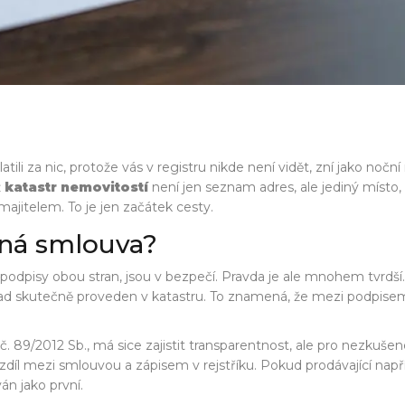
tili za nic, protože vás v registru nikde není vidět, zní jako noční 
ž
katastr nemovitostí
není jen seznam adres, ale jediný místo
ajitelem. To je jen začátek cesty.
aná smlouva?
s podpisy obou stran, jsou v bezpečí. Pravda je ale mnohem tvrdš
klad skutečně proveden v katastru. To znamená, že mezi podpi
č. 89/2012 Sb.
, má sice zajistit transparentnost, ale pro nezkušen
 rozdíl mezi smlouvou a zápisem v rejstříku. Pokud prodávající na
án jako první.