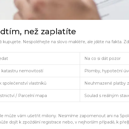
dtím, než zaplatíte
ě kupujete. Nespoléhejte na slovo makléře, ale jděte na fakta. Z
edat
Na co si dát pozor
z katastru nemovitostí
Plomby, hypoteční úv
k společenství vlastníků
Neuhmazené platby za
astnictví / Parcelní mapa
Soulad s reálným stav
ku, ale může vám ušetřit miliony. Nesmíme zapomenout ani na
Spol
může dojít k zpoždění registrace nebo, v nejhorším případě, k pře