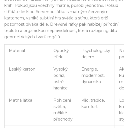
knih. Pokud jsou všechny matné, působí jednotně. Pokud
střídáte lesklou červenou látku s matným červeným
kartonem, vzniká subtilní hra světla a stínu, která drží
pozornost diváka déle. Dřevěné ráfky pak nabízejí přírodní
teplotu a organickou nepravidelnost, která rozbije rigiditu
geometrických tvarů regálů.
Materiál
Optický
Psychologický
Nejl
efekt
dojem
použ
Lesklý karton
Vysoký
Energie,
Akce
odraz,
modernost,
kusy
ostré
dynamika
mod
hranice
des
Matná látka
Pohlcení
Klid, tradice,
Ložn
světla,
komfort
knih
měkké
klas
přechody
styl