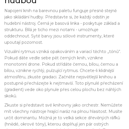
hudbou
Napojení knih na barevnou paletu funguje přesně stejně
jako skládání hudby. Představte si, že každý odstín je
hudební nástroj. Černá je basová linka - poskytuje základ a
strukturu. Bílá je ticho mezi notami - umožňuje
oddechnout. Syté barvy jsou sólové instrumenty, které
upoutají pozornost.
Vizuální rytmus vzniká opakováním a variací těchto „tónů“.
Pokud dáte vedle sebe pět černých knih, vznikne
monotonní drone. Pokud střídáte černou, bílou, černou a
bílou, vznikne rychlý, pulzující rytmus. Chcete-li klidnější
atmosféru, zkuste gradaci. Začněte nejsvětlejší knihou a
postupně přecházejte k nejtmavší. Toto plynulé přecházení
(gradient) vede oko plynule přes celou plochu bez náhlých
skoků.
Zkuste si představit své knihovny jako orchestr. Nemůžete
mít všechny nástroje hrající naráz na plnou hlasitost. Musíte
určit dominantu. Možná je to velká sekce dřevěných ráfků
(hnědé, okrové tóny), kterou doplňují jen pár ostrých