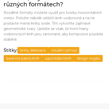
různých formátech?
Rozdílné formáty můžete využít pro tvorbu horizontálních
vrstev. Položte několik větších knih vodorovně a na ně
postavte menší knihy svisle. Tím vytvoříte zajímavé
geometrické tvary. Ujistěte se však, že horní hrany
vodorovných knih jsou zarovnané, aby kompozice působila
stabilně.
Štítky:
knihy dekorace
vizuální rytmus
barevná paleta knih
uspořádání knih
design regálů