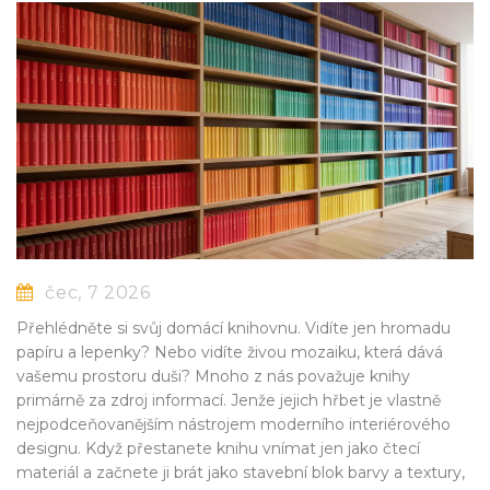
čec, 7 2026
Přehlédněte si svůj domácí knihovnu. Vidíte jen hromadu
papíru a lepenky? Nebo vidíte živou mozaiku, která dává
vašemu prostoru duši? Mnoho z nás považuje knihy
primárně za zdroj informací. Jenže jejich hřbet je vlastně
nejpodceňovanějším nástrojem moderního interiérového
designu. Když přestanete knihu vnímat jen jako čtecí
materiál a začnete ji brát jako stavební blok barvy a textury,