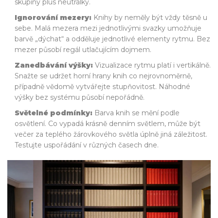
skupiny plus neutrálky.
Ignorování mezery:
Knihy by neměly být vždy těsně u
sebe. Malá mezera mezi jednotlivými svazky umožňuje
barvě „dýchat“ a odděluje jednotlivé elementy rytmu. Bez
mezer působí regál utlačujícím dojmem.
Zanedbávání výšky:
Vizualizace rytmu platí i vertikálně.
Snažte se udržet horní hrany knih co nejrovnoměrně,
případně vědomě vytvářejte stupňovitost. Náhodné
výšky bez systému působí nepořádně.
Světelné podmínky:
Barva knih se mění podle
osvětlení. Co vypadá krásně denním světlem, může být
večer za teplého žárovkového světla úplně jiná záležitost.
Testujte uspořádání v různých časech dne.