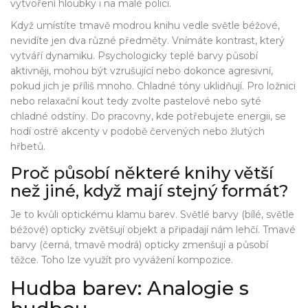
vytvoření hloubky i na malé polici.
Když umístíte tmavě modrou knihu vedle světle béžové,
nevidíte jen dva různé předměty. Vnímáte kontrast, který
vytváří dynamiku. Psychologicky teplé barvy působí
aktivněji, mohou být vzrušující nebo dokonce agresivní,
pokud jich je příliš mnoho. Chladné tóny uklidňují. Pro ložnici
nebo relaxační kout tedy zvolte pastelové nebo syté
chladné odstíny. Do pracovny, kde potřebujete energii, se
hodí ostré akcenty v podobě červených nebo žlutých
hřbetů.
Proč působí některé knihy větší
než jiné, když mají stejný formát?
Je to kvůli optickému klamu barev. Světlé barvy (bílé, světle
béžové) opticky zvětšují objekt a připadají nám lehčí. Tmavé
barvy (černá, tmavě modrá) opticky zmenšují a působí
těžce. Toho lze využít pro vyvážení kompozice.
Hudba barev: Analogie s