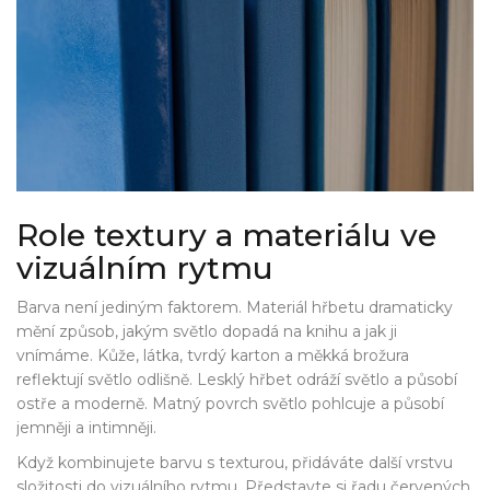
Role textury a materiálu ve
vizuálním rytmu
Barva není jediným faktorem. Materiál hřbetu dramaticky
mění způsob, jakým světlo dopadá na knihu a jak ji
vnímáme. Kůže, látka, tvrdý karton a měkká brožura
reflektují světlo odlišně. Lesklý hřbet odráží světlo a působí
ostře a moderně. Matný povrch světlo pohlcuje a působí
jemněji a intimněji.
Když kombinujete barvu s texturou, přidáváte další vrstvu
složitosti do vizuálního rytmu. Představte si řadu červených