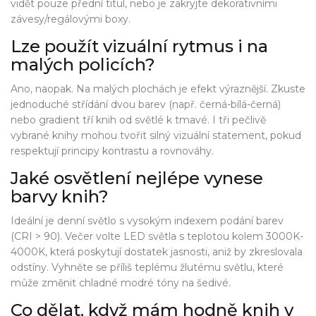
vidět pouze přední titul, nebo je zakryjte dekorativními
závesy/regálovými boxy.
Lze použít vizuální rytmus i na
malých policích?
Ano, naopak. Na malých plochách je efekt výraznější. Zkuste
jednoduché střídání dvou barev (např. černá-bílá-černá)
nebo gradient tří knih od světlé k tmavé. I tři pečlivě
vybrané knihy mohou tvořit silný vizuální statement, pokud
respektují principy kontrastu a rovnováhy.
Jaké osvětlení nejlépe vynese
barvy knih?
Ideální je denní světlo s vysokým indexem podání barev
(CRI > 90). Večer volte LED světla s teplotou kolem 3000K-
4000K, která poskytují dostatek jasnosti, aniž by zkreslovala
odstíny. Vyhněte se příliš teplému žlutému světlu, které
může změnit chladné modré tóny na šedivé.
Co dělat, když mám hodně knih v