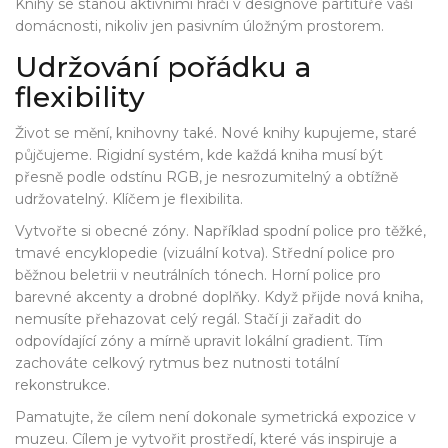
Knihy se stanou aktivními hráči v designové partituře vaší
domácnosti, nikoliv jen pasivním úložným prostorem.
Udržování pořádku a
flexibility
Život se mění, knihovny také. Nové knihy kupujeme, staré
půjčujeme. Rigidní systém, kde každá kniha musí být
přesně podle odstínu RGB, je nesrozumitelný a obtížně
udržovatelný. Klíčem je flexibilita.
Vytvořte si obecné zóny. Například spodní police pro těžké,
tmavé encyklopedie (vizuální kotva). Střední police pro
běžnou beletrii v neutrálních tónech. Horní police pro
barevné akcenty a drobné doplňky. Když přijde nová kniha,
nemusíte přehazovat celý regál. Stačí ji zařadit do
odpovídající zóny a mírně upravit lokální gradient. Tím
zachováte celkový rytmus bez nutnosti totální
rekonstrukce.
Pamatujte, že cílem není dokonale symetrická expozice v
muzeu. Cílem je vytvořit prostředí, které vás inspiruje a