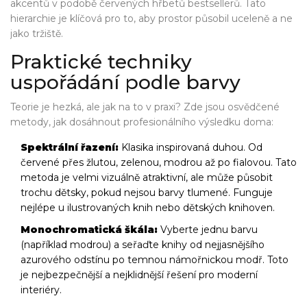
akcentů v podobě červených hřbetů bestsellerů. Tato
hierarchie je klíčová pro to, aby prostor působil uceleně a ne
jako tržiště.
Praktické techniky
uspořádání podle barvy
Teorie je hezká, ale jak na to v praxi? Zde jsou osvědčené
metody, jak dosáhnout profesionálního výsledku doma:
Spektrální řazení:
Klasika inspirovaná duhou. Od
červené přes žlutou, zelenou, modrou až po fialovou. Tato
metoda je velmi vizuálně atraktivní, ale může působit
trochu dětsky, pokud nejsou barvy tlumené. Funguje
nejlépe u ilustrovaných knih nebo dětských knihoven.
Monochromatická škála:
Vyberte jednu barvu
(například modrou) a seřaďte knihy od nejjasnějšího
azurového odstínu po temnou námořnickou modř. Toto
je nejbezpečnější a nejklidnější řešení pro moderní
interiéry.