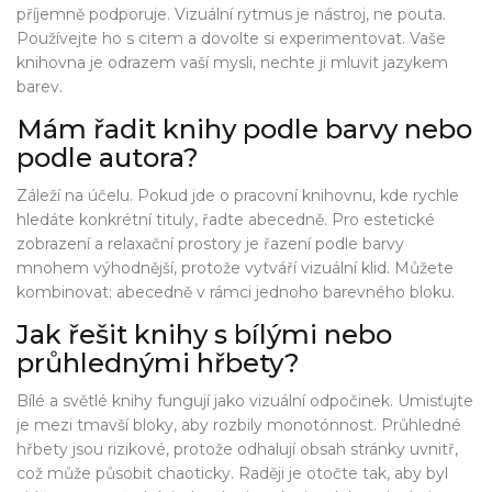
příjemně podporuje. Vizuální rytmus je nástroj, ne pouta.
Používejte ho s citem a dovolte si experimentovat. Vaše
knihovna je odrazem vaší mysli, nechte ji mluvit jazykem
barev.
Mám řadit knihy podle barvy nebo
podle autora?
Záleží na účelu. Pokud jde o pracovní knihovnu, kde rychle
hledáte konkrétní tituly, řadte abecedně. Pro estetické
zobrazení a relaxační prostory je řazení podle barvy
mnohem výhodnější, protože vytváří vizuální klid. Můžete
kombinovat: abecedně v rámci jednoho barevného bloku.
Jak řešit knihy s bílými nebo
průhlednými hřbety?
Bílé a světlé knihy fungují jako vizuální odpočinek. Umisťujte
je mezi tmavší bloky, aby rozbily monotónnost. Průhledné
hřbety jsou rizikové, protože odhalují obsah stránky uvnitř,
což může působit chaoticky. Raději je otočte tak, aby byl