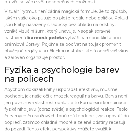
otevře se vám svět nekonečných možností.
Vizuální rytmus není žádná magická formule. Je to způsob,
jakým vaše oko putuje po ploše regálu nebo poličky. Pokud
jsou knihy nasázeny chaoticky bez ohledu na odstíny,
vzniká vizuální šum, který unavuje. Naopak správně
nastavená
barevná paleta
vytváří harmonii, klid a pocit
prémiové úpravy. Pojďme se podívat na to, jak proměnit
obyčejné regály v uměleckou instalaci, která odráží váš vkus
a zároveň organizuje prostor.
Fyzika a psychologie barev
na policech
Abychom dokázali knihy uspořádat efektivně, musíme
pochopit, jak naše oči a mozek reagují na barvu. Barva není
jen povrchová vlastnost obalu. Je to komplexní kombinace
fyzikálního jevu (odraz světla) a psychologické reakce. Teplo
červených či oranžových tónů má tendenci „vystupovat“ do
popředí, zatímco chladné modré a zelené odstíny recesují
do pozadí. Tento efekt perspektivy můžete využít k