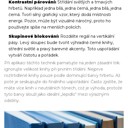
Kontrastní párování:
Střídání světlých a tmavých
hřbetů. Například jedna bílá, jedna černá, jedna bílá, jedna
černá. Tvoří silný grafický vzor, který dodá místnosti
energii. Pozor, může být vizuálně náročný, proto ho
používejte spíše na menších policích.
Skupinové blokování:
Rozdělte regál na vertikální
pásy. Levý sloupec bude tvořit výhradně černé knihy,
střední světlé a pravý barevné akcenty. Toto uspořádání
vytváří čistotu a pořádek.
Při aplikaci těchto technik pamatujte na jeden zásadní trik:
ignorujte velikost knihy při prvním třídění. Nejprve
roztrtidlené knihy pouze podle dominující barvy hřbetu. Až
poté je seskupujte do finálního uspořádání. Často zjistíte, že
máte více knih v neutrálních tónech, což je výhoda, protože
tyto barvy slouží jako ideální „lepidlo“ mezi výraznými
odstíny.