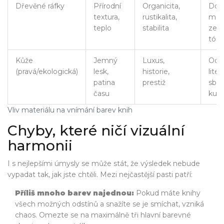
Dřevěné ráfky
Přírodní
Organicita,
Dop
textura,
rustikalita,
mez
teplo
stabilita
zem
tón
Kůže
Jemný
Luxus,
Odb
(pravá/ekologická)
lesk,
historie,
liter
patina
prestiž
sběr
času
kus
Vliv materiálu na vnímání barev knih
Chyby, které ničí vizuální
harmonii
I s nejlepšími úmysly se může stát, že výsledek nebude
vypadat tak, jak jste chtěli. Mezi nejčastější pasti patří:
Příliš mnoho barev najednou:
Pokud máte knihy
všech možných odstínů a snažíte se je smíchat, vzniká
chaos. Omezte se na maximálně tři hlavní barevné