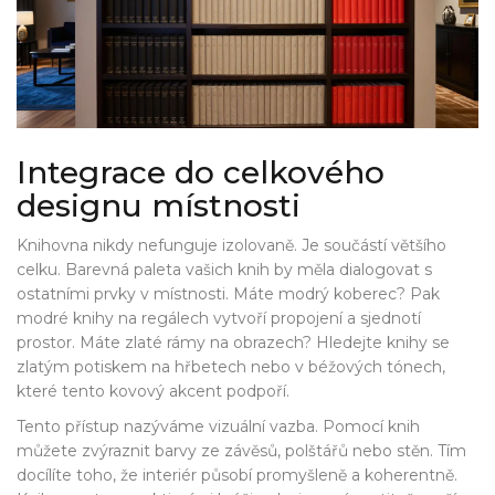
Integrace do celkového
designu místnosti
Knihovna nikdy nefunguje izolovaně. Je součástí většího
celku. Barevná paleta vašich knih by měla dialogovat s
ostatními prvky v místnosti. Máte modrý koberec? Pak
modré knihy na regálech vytvoří propojení a sjednotí
prostor. Máte zlaté rámy na obrazech? Hledejte knihy se
zlatým potiskem na hřbetech nebo v béžových tónech,
které tento kovový akcent podpoří.
Tento přístup nazýváme vizuální vazba. Pomocí knih
můžete zvýraznit barvy ze závěsů, polštářů nebo stěn. Tím
docílíte toho, že interiér působí promyšleně a koherentně.