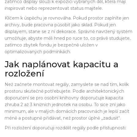
zatímco display slouží k expozici vybraných děl, která mají
inspirovat nebo reprezentovat status majitele.
Klíčem k úspěchu je rovnováha. Pokud prostor zaplníte jen
archivy, bude pracovna působit jako sklad. Pokud jen
displayem, stane se z ní dekorace. Správně navržený systém
umožňuje, abyste měli hned po ruce to, co právě studujete,
zatímco zbytek fondu je bezpečně uložen v
optimalizovaných podmínkách.
Jak naplánovat kapacitu a
rozložení
Než začnete montovat regály, zamyslete se nad tím, kolik
prostoru skutečně potřebujete. Podle architektonických
doporučení se pro osobní knihovny doporučuje kapacita
zhruba 2 až 3 knižních jednotek na osobu. To sice zní jako
minimum, ale v malých domácích pracovnách je lepší začít
méně a postupně přidávat, než prostor úplně „zadusit“.
Při rozložení doporučuji rozdělit regály podle přístupnosti: