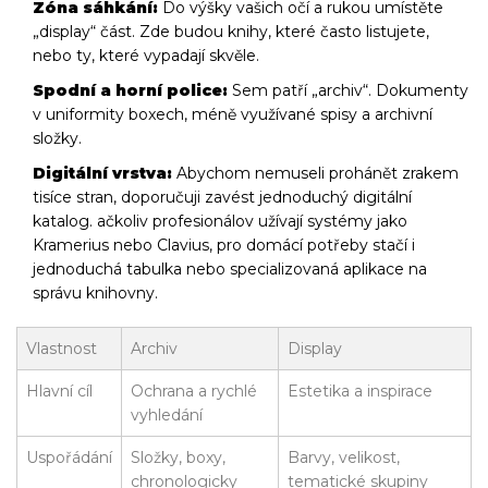
Zóna sáhkání:
Do výšky vašich očí a rukou umístěte
„display“ část. Zde budou knihy, které často listujete,
nebo ty, které vypadají skvěle.
Spodní a horní police:
Sem patří „archiv“. Dokumenty
v uniformity boxech, méně využívané spisy a archivní
složky.
Digitální vrstva:
Abychom nemuseli prohánět zrakem
tisíce stran, doporučuji zavést jednoduchý digitální
katalog. ačkoliv profesionálov užívají systémy jako
Kramerius
nebo
Clavius
, pro domácí potřeby stačí i
jednoduchá tabulka nebo specializovaná aplikace na
správu knihovny.
Vlastnost
Archiv
Display
Hlavní cíl
Ochrana a rychlé
Estetika a inspirace
vyhledání
Uspořádání
Složky, boxy,
Barvy, velikost,
chronologicky
tematické skupiny