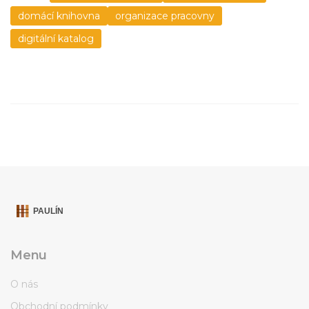
domácí knihovna
organizace pracovny
digitální katalog
Menu
O nás
Obchodní podmínky