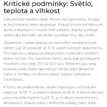
Kritické podmínky: Světlo,
teplota a vlhkost
Zde přichází největší úskalí. Mnoho lidí zapomene, že papír
je živý materiál, který degraduje. Pokud chcete kombinovat
archiv s displayem, musíte řešit paradox: display vyžaduje
světlo, aby byl vidět, ale archiv vyžaduje tmu, aby přežil.
Zkušenosti z praxe ukazují, že nevhodné osvětlení může
během pár let poškodit až 15 % vašich cenných dokumentů.
Pro expozici v displayi je doporučeno maximální osvětlení
kolem 50 luxů. Pro samotné čtení u stolu pak potřebujete
mnohem více, tedy 300 až 500 luxů. Řešením jsou tedy
bodová světla, která zapnete jen tehdy, když skutečně
čtete, a UV filtry na oknech, které zabrání vyblednutí
Descriptorů.
K tomu se přidává klima. Ideální teplota pro uchovávání
papírů je 16-18 °C a relativní vlhkost 45-55 %. V běžné domácí
pracovně, kde topíme na 22 °C, je to skoro nemožné bez
klimatizace. Pokud máte v knihovně unikáty nebo staré