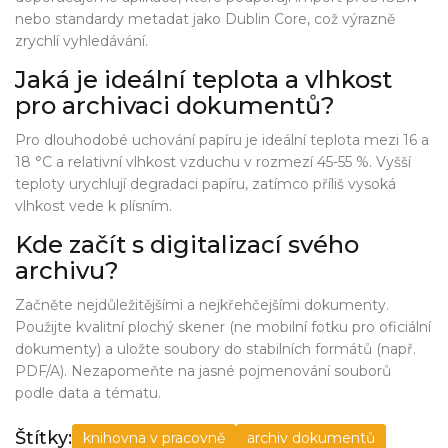
nebo standardy metadat jako Dublin Core, což výrazně
zrychlí vyhledávání.
Jaká je ideální teplota a vlhkost
pro archivaci dokumentů?
Pro dlouhodobé uchování papíru je ideální teplota mezi 16 a
18 °C a relativní vlhkost vzduchu v rozmezí 45-55 %. Vyšší
teploty urychlují degradaci papíru, zatímco příliš vysoká
vlhkost vede k plísním.
Kde začít s digitalizací svého
archivu?
Začněte nejdůležitějšími a nejkřehčejšími dokumenty.
Použijte kvalitní plochý skener (ne mobilní fotku pro oficiální
dokumenty) a uložte soubory do stabilních formátů (např.
PDF/A). Nezapomeňte na jasné pojmenování souborů
podle data a tématu.
Štítky:
knihovna v pracovně
archiv dokumentů