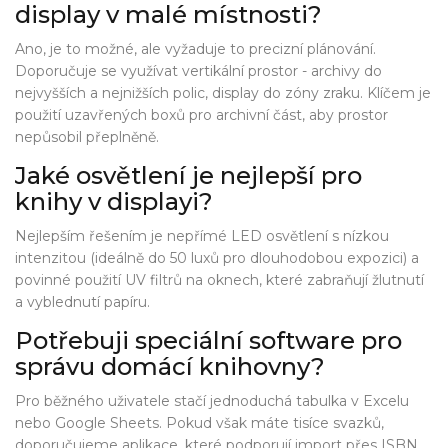
display v malé místnosti?
Ano, je to možné, ale vyžaduje to precizní plánování.
Doporučuje se využívat vertikální prostor - archivy do
nejvyšších a nejnižších polic, display do zóny zraku. Klíčem je
použití uzavřených boxů pro archivní část, aby prostor
nepůsobil přeplněně.
Jaké osvětlení je nejlepší pro
knihy v displayi?
Nejlepším řešením je nepřímé LED osvětlení s nízkou
intenzitou (ideálně do 50 luxů pro dlouhodobou expozici) a
povinné použití UV filtrů na oknech, které zabraňují žlutnutí
a vyblednutí papíru.
Potřebuji speciální software pro
správu domácí knihovny?
Pro běžného uživatele stačí jednoduchá tabulka v Excelu
nebo Google Sheets. Pokud však máte tisíce svazků,
doporučujeme aplikace, které podporují import přes ISBN