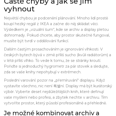
Časté chyby a jak se jim
vyhnout
Největší chybou je podcenění plánování. Mnoho lidí prostě
koupí hezký regál z IKEA a začne do něj skládat věci.
Výsledkem je „vizuální šum“, kde se archiv a display pletou
dohromady. Pokud chcete, aby prostor skutečně fungoval,
musíte být tvrdí v oddělování funkcí.
Dalším častým prosachováním je ignorování vlhkosti. V
českých bytech bývá v zimě příliš sucho (kvůli radiátorům) a
v létě příliš vlhko. To vede k tomu, že se stránky kroutí.
Pořiďte si jednoduchý hygrometr za pár stovek a sledujte,
zda se vaše knihy nepohybují v extrémech.
Poslední varování: pozor na „přemíruvání“ displayu. Když
vystavíte všechno, nic není 특별ní. Display má být kurátorský
výběr. Vyberte deset nejdůležitějších knih, které definují
vaše myšlení nebo profesi, a zbytek nechte v archivu. Tím
vytvoříte prostor, který působí profesionálně a přehledně.
Je možné kombinovat archiv a