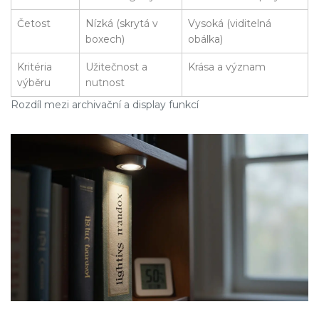
Četost
Nízká (skrytá v
Vysoká (viditelná
boxech)
obálka)
Kritéria
Užitečnost a
Krása a význam
výběru
nutnost
Rozdíl mezi archivační a display funkcí