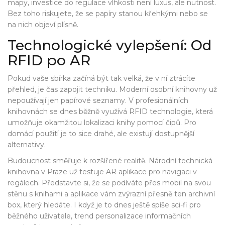
mapy, investice do regulace vlhkosti není luxus, ale nutnost.
Bez toho riskujete, že se papíry stanou křehkými nebo se
na nich objeví plísně.
Technologické vylepšení: Od
RFID po AR
Pokud vaše sbírka začíná být tak velká, že v ní ztrácíte
přehled, je čas zapojit techniku. Moderní osobní knihovny už
nepoužívají jen papírové seznamy. V profesionálních
knihovnách se dnes běžně využívá
RFID technologie
, která
umožňuje okamžitou lokalizaci knihy pomocí čipů. Pro
domácí použití je to sice drahé, ale existují dostupnější
alternativy.
Budoucnost směřuje k rozšířené realitě. Národní technická
knihovna v Praze už testuje AR aplikace pro navigaci v
regálech. Představte si, že se podíváte přes mobil na svou
stěnu s knihami a aplikace vám zvýrazní přesně ten archivní
box, který hledáte. I když je to dnes ještě spíše sci-fi pro
běžného uživatele, trend personalizace informačních