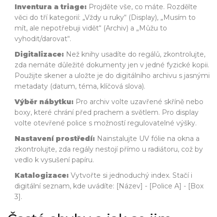
Inventura a triage:
Projděte vše, co máte. Rozdělte
věci do tří kategorií: „Vždy u ruky“ (Display), „Musím to
mít, ale nepotřebuji vidět“ (Archiv) a „Můžu to
vyhodit/darovat“.
Digitalizace:
Než knihy usadíte do regálů, zkontrolujte,
zda nemáte důležité dokumenty jen v jedné fyzické kopii.
Použijte skener a uložte je do digitálního archivu s jasnými
metadaty (datum, téma, klíčová slova).
Výběr nábytku:
Pro archiv volte uzavřené skříně nebo
boxy, které chrání před prachem a světlem. Pro display
volte otevřené police s možností regulovatelné výšky.
Nastavení prostředí:
Nainstalujte UV fólie na okna a
zkontrolujte, zda regály nestojí přímo u radiátoru, což by
vedlo k vysušení papíru.
Katalogizace:
Vytvořte si jednoduchý index. Stačí i
digitální seznam, kde uvádíte: [Název] - [Police A] - [Box
3].