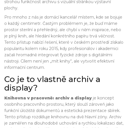
strohou funkčnost archivu s vizuální stránkou výstavní
plochy.
Pro mnoho z nás je domácí kancelář místem, kde se bojuje
o každý centimetr. Častým problémem je, že buď máme
prostor sterilní a přehledný, ale chybí v něm inspirace, nebo
je plný knih, ale hledání konkrétního papíru trvá věčnost.
Tento přístup nabízí řešení, které v českém prostředí získalo
popularitu kolem roku 2015, kdy profesionálov i akademici
začali hromadně integrovat fyzické zdroje s digitálními
nástroji. Cílem není jen „mít knihy“, ale vytvořit efektivní
informační centrum.
Co je to vlastně archiv a
display?
Knihovna v pracovně: archiv a display
je
koncept
osobního pracovního prostoru, který slouží zároveň jako
funkční úložiště dokumentů a estetická prezentace sbírek
.
Tento přístup rozděluje knihovnu na dvě hlavní zóny. Archiv
je zaměřen na dlouhodobé uchování a rychlou lokalizaci dat,