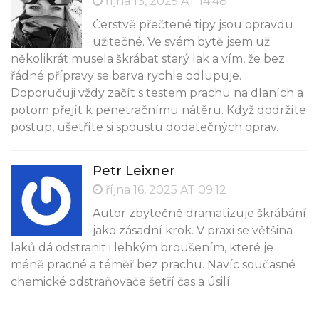
října 13, 2025 AT 14:48
Čerstvě přečtené tipy jsou opravdu
užitečné. Ve svém bytě jsem už
několikrát musela škrábat starý lak a vím, že bez
řádné přípravy se barva rychle odlupuje.
Doporučuji vždy začít s testem prachu na dlaních a
potom přejít k penetračnímu nátěru. Když dodržíte
postup, ušetříte si spoustu dodatečných oprav.
Petr Leixner
října 16, 2025 AT 09:12
Autor zbytečně dramatizuje škrábání
jako zásadní krok. V praxi se většina
laků dá odstranit i lehkým broušením, které je
méně pracné a téměř bez prachu. Navíc současné
chemické odstraňovače šetří čas a úsilí.