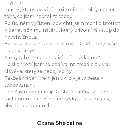
psychiku.
Prášek, který okysává moji košili, se stal symbolem
toho, co jsem nechal za sebou.
Po úplném vyčistění povrchu jsem mohl přistoupit
k penetračnímu nátěru, který připomíná vstup do
nového života.
Barva, která se rozlila, je jako slib, že všechny naše
úsilí má smysl.
Každý tah štětcem zakřičí: "Já to zvládnu!".
Po skončení jsem se podíval na zrcadlo a uviděl
člověka, který se nebojí špíny.
Takže škrábání není jen úklid – je to cesta k
sebepoznání.
Lidé často zapomínají, že staré nátěry jsou jen
metaforou pro naše staré zvyky, a já jsem tady,
abych to připomněl.
Oxana Shebalina