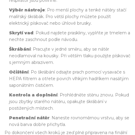
respirátor jsou povinné.
Výběr nástroje
: Pro menší plochy a tenké nátěry stačí
malířský škrábák
. Pro větší plochy můžete použít
elektrický
pískovač
nebo úhlové brusky.
Skrytí vad
: Pokud najdete praskliny, vyplňte je
tmelem
a
nechte zaschnout podle návodu.
Škrábání
: Pracujte v jedné směru, aby se nátěr
neodlamoval na kousky. Při větším tlaku použijte
pískovač
s jemným abrazivem.
Očištění
: Po škrábání odsajte prach pomocí vysavače s
HEPA filtrem a otřete povrch vlhkým hadříkem nasátým
saponátním čističem
.
Kontrola a doplnění
: Prohlédněte stěnu znovu. Pokud
jsou zbytky starého nátěru, opakujte škrábání v
postižených místech.
Penetrační nátěr
: Naneste rovnoměrnou vrstvu, aby se
nová barva dobře přichytla.
Po dokončení všech kroků je zeď plně připravena na finální