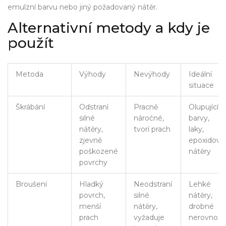
emulzní barvu
nebo jiný požadovaný nátěr.
Alternativní metody a kdy je
použít
Metoda
Výhody
Nevýhody
Ideální
situace
Škrábání
Odstraní
Pracně
Olupující
silné
náročné,
barvy,
nátěry,
tvorí prach
laky,
zjevně
epoxidové
poškozené
nátěry
povrchy
Broušení
Hladký
Neodstraní
Lehké
povrch,
silné
nátěry,
menší
nátěry,
drobné
prach
vyžaduje
nerovnosti