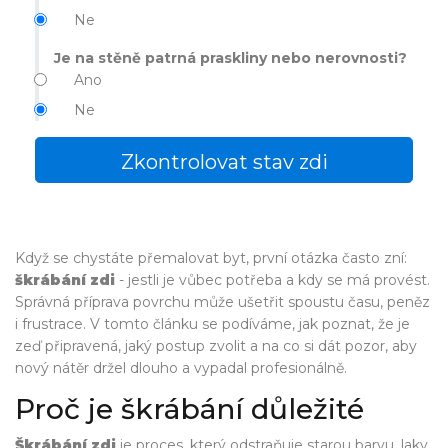
Ne
Je na stěně patrná praskliny nebo nerovnosti?
Ano
Ne
Zkontrolovat stav zdi
Když se chystáte přemalovat byt, první otázka často zní:
škrábání zdi
- jestli je vůbec potřeba a kdy se má provést.
Správná příprava povrchu může ušetřit spoustu času, peněz
i frustrace. V tomto článku se podíváme, jak poznat, že je
zeď připravená, jaký postup zvolit a na co si dát pozor, aby
nový nátěr držel dlouho a vypadal profesionálně.
Proč je škrábání důležité
Škrábání zdi
je proces, který odstraňuje starou barvu, laky,