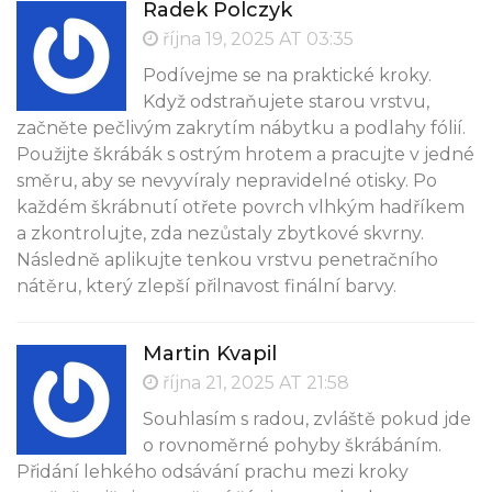
Radek Polczyk
října 19, 2025 AT 03:35
Podívejme se na praktické kroky.
Když odstraňujete starou vrstvu,
začněte pečlivým zakrytím nábytku a podlahy fólií.
Použijte škrábák s ostrým hrotem a pracujte v jedné
směru, aby se nevyvíraly nepravidelné otisky. Po
každém škrábnutí otřete povrch vlhkým hadříkem
a zkontrolujte, zda nezůstaly zbytkové skvrny.
Následně aplikujte tenkou vrstvu penetračního
nátěru, který zlepší přilnavost finální barvy.
Martin Kvapil
října 21, 2025 AT 21:58
Souhlasím s radou, zvláště pokud jde
o rovnoměrné pohyby škrábáním.
Přidání lehkého odsávání prachu mezi kroky