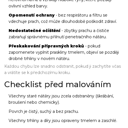
ovlivní vzhled barvy.
Opomenutí ochrany
- bez respirátoru a filtru se
vdechuje prach, což může dlouhodobě poškodit zdraví.
Nedostatečné očištění
- zbytky prachu a čističe
zabraňují správnému přilnutí penetračního nátěru.
Přeskakování přípravných kroků
- pokud
zapomenete vyplnit praskliny tmelem, objeví se později
drobné trhliny v novém nátěru.
Každou chybu lze snadno odstranit, pokud ji zachytíte včas
a vrátíte se k předchozímu kroku.
Checklist před malováním
Všechny staré nátěry jsou zcela odstraněny (škrábání,
broušení nebo chemicky).
Povrch je čistý, suchý a bez prachu.
Všechny trhliny a díry jsou opraveny tmelem a zaschlé.