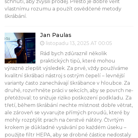
schnutí, aby zvýšili prodej. Přesto je dobré věřit
vlastnímu rozumu a použít osvědčené metody
škrábání.
Jan Paulas
listopadu 13, 2025 AT 00:05
Rád bych zdůraznil několik
praktických tipů, které mohou
výrazně zlepšit výsledek. Za prvé, vždy používáme
kvalitní škrábaci nástroj s ostrým čepelí – levnější
varianty často zanechávají škrábance v hloubce. Za
druhé, rozvrhněte práci v sekcích, aby se povrch ne­
přetěžoval; to snižuje riziko poškození podkladu. Za
třetí, během škrábání nechte místnost dobře větrat,
ale zároveň se vyvarujte přímých proudů, které by
mohly rozptýlit prach na čerstvé nátěry. Čtvrtým
krokem je důkladné vysávání po každém úseku –
použijte filtr HEPA, aby se drobné částice nedostaly