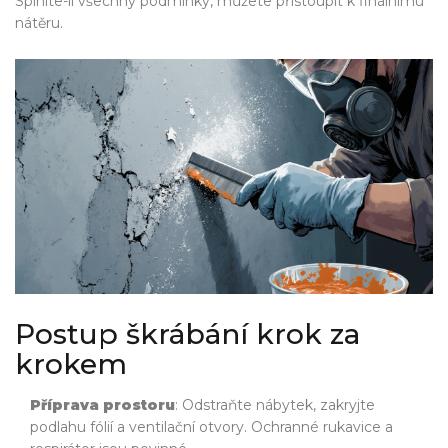
Splníte-li všechny podmínky, můžete přistoupit k finálnímu
nátěru.
Postup škrábání krok za
krokem
Příprava prostoru
: Odstraňte nábytek, zakryjte
podlahu fólií a ventilační otvory. Ochranné rukavice a