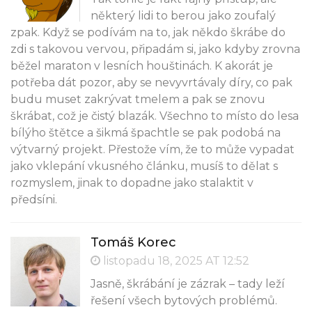
některý lidi to berou jako zoufalý
zpak. Když se podívám na to, jak někdo škrábe do
zdi s takovou vervou, připadám si, jako kdyby zrovna
běžel maraton v lesních houštinách. K akorát je
potřeba dát pozor, aby se nevyvrtávaly díry, co pak
budu muset zakrývat tmelem a pak se znovu
škrábat, což je čistý blazák. Všechno to místo do lesa
bílýho štětce a šikmá špachtle se pak podobá na
výtvarný projekt. Přestože vím, že to může vypadat
jako vklepání vkusného článku, musíš to dělat s
rozmyslem, jinak to dopadne jako stalaktit v
předsíni.
Tomáš Korec
listopadu 18, 2025 AT 12:52
Jasně, škrábání je zázrak – tady leží
řešení všech bytových problémů.