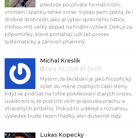
přestože používáte formální tón,
vnímám i špetku lehké ironie. V praxi jsem zjistila, že i
drobné drobnosti, jako je výběr správného čističe,
mohou mít velký dopad na finální vzhled. Děkuji za
připomínky, které pomáhají udržet proces
systematický a zároveň příjemný.
Michal Kreslík
října 30, 2025 AT 04:08
Myslím, že škrábání je jako filozofický
výlet do méně známých částí stěny.
Když se podíváš na tohle pokřikování starých vrstev,
uvědomíš si, že pod tím vším je spousta prachu a
ztracených příběhů. Pokud to udělejš s rozvahou,
výsledek bude nejen hladký, ale i duševně čistý.
Lukas Kopecky