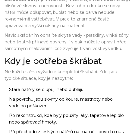
plísňové skvrny a nerovnosti. Bez tohoto kroku se nový
nátěr může odlupovat, bublat nebo se barva nebude
rovnoměrně vstřebávat. V praxi to znamená časté
opravování a vyšší náklady na materiál.
Navíc škrábáním odhalíte skryté vady - praskliny, vlhké zóny
nebo špatně přilnavé povrchy. Ty pak můžete opravit před
samotným malováním, což zvyšuje trvanlivost výsledku.
Kdy je potřeba škrábat
Ne každá stěna vyžaduje kompletní škrábání. Zde jsou
typické situace, kdy je nezbytné:
Staré nátěry se olupují nebo bublají.
Na povrchu jsou skvrny od kouře, mastnoty nebo
vodního poškození.
Po rekonstrukci, kde byly použity laky, tapetové lepidlo
nebo spárovací hmoty.
Při přechodu z lesklých nátěrů na matné - povrch musí