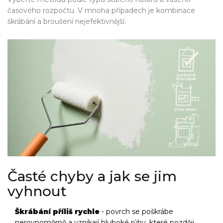
časového rozpočtu. V mnoha případech je kombinace
škrábání a broušení nejefektivnější.
Časté chyby a jak se jim
vyhnout
Škrábání příliš rychle
- povrch se poškrábe
nerovnoměrně a vznikají hluboké rýhy, které později