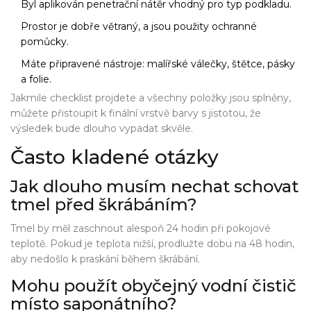
Byl aplikován penetrační nátěr vhodný pro typ podkladu.
Prostor je dobře větraný, a jsou použity ochranné
pomůcky.
Máte připravené nástroje: malířské válečky, štětce, pásky
a folie.
Jakmile checklist projdete a všechny položky jsou splněny,
můžete přistoupit k finální vrstvě barvy s jistotou, že
výsledek bude dlouho vypadat skvěle.
Často kladené otázky
Jak dlouho musím nechat schovat
tmel před škrábáním?
Tmel by měl zaschnout alespoň 24 hodin při pokojové
teplotě. Pokud je teplota nižší, prodlužte dobu na 48 hodin,
aby nedošlo k praskání během škrábání.
Mohu použít obyčejný vodní čistič
místo saponátního?