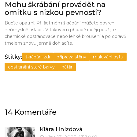
Mohu škrábání provádět na
omítku s nízkou pevností?
Buďte opatrní. Při šetrném škrábání můžete povrch
neúmyslně oslabit. V takovém případě raději použijte
chemické odstraňovače nebo lehké broušení a po opravě
tmelem znovu jemně dohladíte.
Štítky:
škrábání zdi
příprava stěny
malování bytu
odstranění staré barvy
nátěr
14 Komentáře
Klára Hnízdová