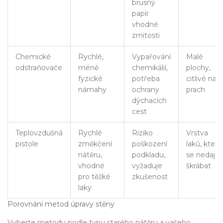
brusný
papír
vhodné
zrnitosti
Chemické
Rychlé,
Vypařování
Malé
odstraňovače
méně
chemikálií,
plochy,
fyzické
potřeba
citlivé na
námahy
ochrany
prach
dýchacích
cest
Teplovzdušná
Rychlé
Riziko
Vrstva
pistole
změkčení
poškození
laků, které
nátěru,
podkladu,
se nedají
vhodné
vyžaduje
škrábat
pro těžké
zkušenost
laky
Porovnání metod úpravy stěny
Vyberte metodu podle typu starého nátěru a vašeho