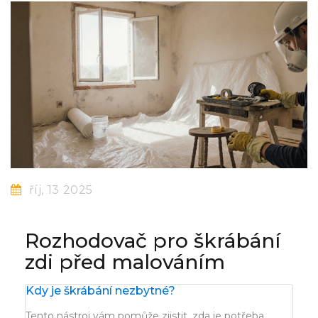
říj, 13 2025
Rozhodovač pro škrábání
zdi před malováním
Kdy je škrábání nezbytné?
Tento nástroj vám pomůže zjistit, zda je potřeba