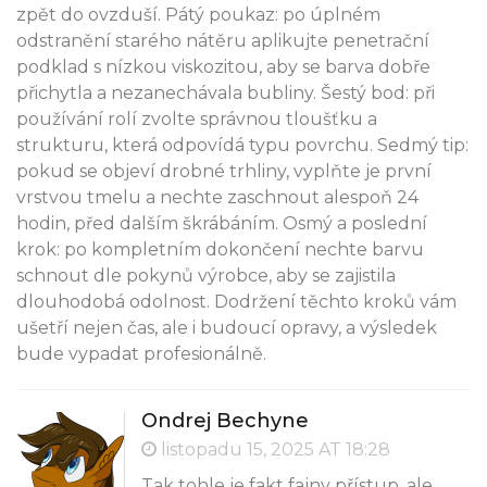
zpět do ovzduší. Pátý poukaz: po úplném
odstranění starého nátěru aplikujte penetrační
podklad s nízkou viskozitou, aby se barva dobře
přichytla a nezanechávala bubliny. Šestý bod: při
používání rolí zvolte správnou tloušťku a
strukturu, která odpovídá typu povrchu. Sedmý tip:
pokud se objeví drobné trhliny, vyplňte je první
vrstvou tmelu a nechte zaschnout alespoň 24
hodin, před dalším škrábáním. Osmý a poslední
krok: po kompletním dokončení nechte barvu
schnout dle pokynů výrobce, aby se zajistila
dlouhodobá odolnost. Dodržení těchto kroků vám
ušetří nejen čas, ale i budoucí opravy, a výsledek
bude vypadat profesionálně.
Ondrej Bechyne
listopadu 15, 2025 AT 18:28
Tak tohle je fakt fajny přístup, ale