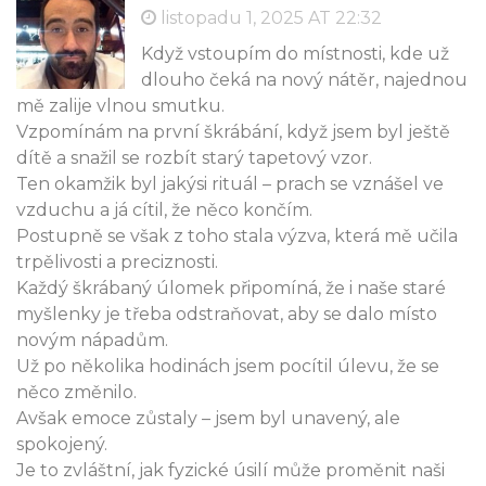
listopadu 1, 2025 AT 22:32
Když vstoupím do místnosti, kde už
dlouho čeká na nový nátěr, najednou
mě zalije vlnou smutku.
Vzpomínám na první škrábání, když jsem byl ještě
dítě a snažil se rozbít starý tapetový vzor.
Ten okamžik byl jakýsi rituál – prach se vznášel ve
vzduchu a já cítil, že něco končím.
Postupně se však z toho stala výzva, která mě učila
trpělivosti a preciznosti.
Každý škrábaný úlomek připomíná, že i naše staré
myšlenky je třeba odstraňovat, aby se dalo místo
novým nápadům.
Už po několika hodinách jsem pocítil úlevu, že se
něco změnilo.
Avšak emoce zůstaly – jsem byl unavený, ale
spokojený.
Je to zvláštní, jak fyzické úsilí může proměnit naši