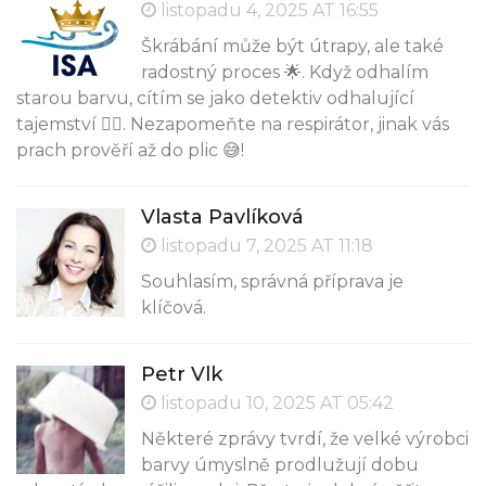
listopadu 4, 2025 AT 16:55
Škrábání může být útrapy, ale také
radostný proces 🌟. Když odhalím
starou barvu, cítím se jako detektiv odhalující
tajemství 🕵️‍♀️. Nezapomeňte na respirátor, jinak vás
prach prověří až do plic 😅!
Vlasta Pavlíková
listopadu 7, 2025 AT 11:18
Souhlasím, správná příprava je
klíčová.
Petr Vlk
listopadu 10, 2025 AT 05:42
Některé zprávy tvrdí, že velké výrobci
barvy úmyslně prodlužují dobu