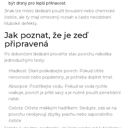
být drsný pro lepší přilnavost.
Jinak lze místo škrábání použít
broušení
nebo chemické
čističe, ale ty mají omezený rozsah a často neodstraní
hluboké defekty.
Jak poznat, že je zeď
připravená
Po dokončení škrábání prověřte stav povrchu několika
jednoduchými testy:
Hladkost: Dlaní poškrábejte povrch. Pokud cítíte
nerovnosti nebo popáleniny, je potřeba doplnit
tmel
.
Absorpce: Postříkejte vodu. Pokud se voda rychle
vsakuje, povrch je příliš savý a je nutné použít
penetrační
nátěr
.
Čistota: Otřete měkkým hadříkem. Sledujte, zda se na
povrchu neobjevují zbytky prachu nebo saponátního
čističe.