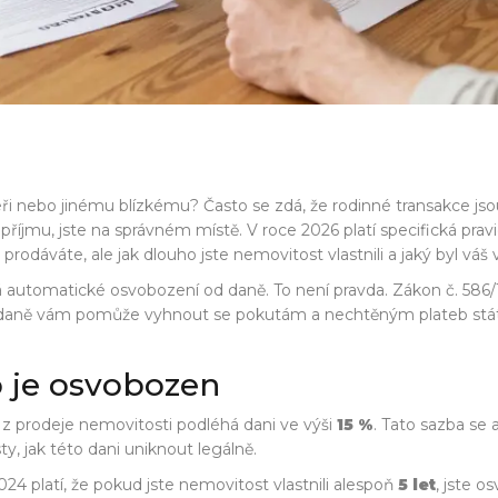
ři nebo jinému blízkému? Často se zdá, že rodinné transakce jso
 z příjmu, jste na správném místě. V roce 2026 platí specifická pra
odáváte, ale jak dlouho jste nemovitost vlastnili a jaký byl váš
 automatické osvobození od daně. To není pravda. Zákon č. 586/19
u daně vám pomůže vyhnout se pokutám a nechtěným plateb stát
o je osvobozen
 z prodeje nemovitosti podléhá dani ve výši
15 %
. Tato sazba se 
y, jak této dani uniknout legálně.
24 platí, že pokud jste nemovitost vlastnili alespoň
5 let
, jste o