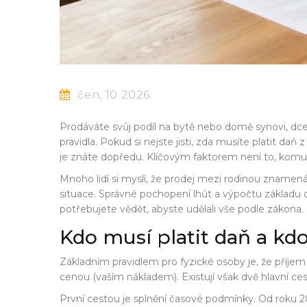
čen, 10 2026
Prodáváte svůj podíl na bytě nebo domě synovi, dce
pravidla. Pokud si nejste jisti, zda musíte platit daň
je znáte dopředu. Klíčovým faktorem není to, komu pr
Mnoho lidí si myslí, že prodej mezi rodinou znamená
situace. Správné pochopení lhůt a výpočtu základ
potřebujete vědět, abyste udělali vše podle zákona.
Kdo musí platit daň a kd
Základním pravidlem pro fyzické osoby je, že příjem
cenou (vaším nákladem). Existují však dvě hlavní cest
První cestou je splnění časové podmínky. Od roku 20