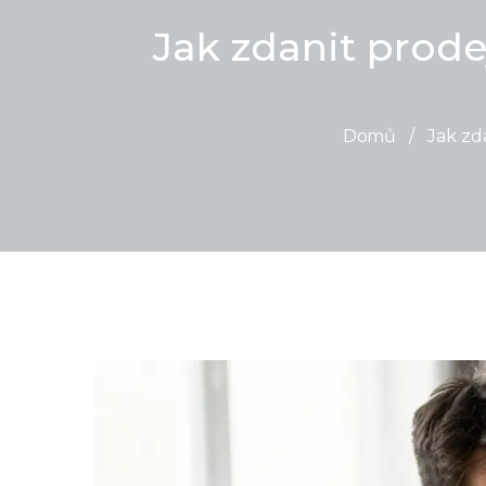
Jak zdanit prode
Domů
/
Jak zd