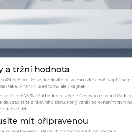
y a tržní hodnota
nížit daň tím, že se domluvíte na velmi nízké ceně. Například pro
 daň také. Finanční úřad tomu ale říká jinak.
 cena nižší než 75 % tržní hodnoty určené Cenovou mapou Úřadu p
 daň zaplatíte z fiktivního zisku, který vznikl porovnáním tržní 
trativní tíží.
síte mít připravenou
ce konkrétní papíry. Bez nich hrozí odmítnutí osvobození.