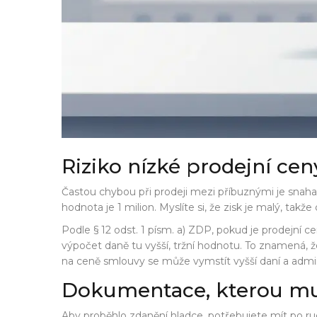
Riziko nízké prodejní cen
Častou chybou při prodeji mezi příbuznými je snaha s
hodnota je 1 milion. Myslíte si, že zisk je malý, takže
Podle § 12 odst. 1 písm. a) ZDP, pokud je prodejní
výpočet daně tu vyšší, tržní hodnotu. To znamená, že
na ceně smlouvy se může vymstít vyšší daní a adminis
Dokumentace, kterou mu
Aby proběhlo zdanění hladce, potřebujete mít po ru