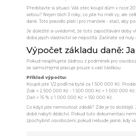
Představte si situaci: Váš otec koupil dům v roce 20
sebou? Nejen těch 3 roky, co jste ho měli vy, ale cel
daně. Toto pravidlo platí i pro manžele - stačí, aby 
Je důležité si uvědomit, že toto započítávání doby 
doba jejich vlastnictví se nepočítá. Začínáte od nuly
Výpočet základu daně: Jak 
Pokud nesplňujete žádnou z podmínek pro osvobození, 
se samozřejmě pracuje pouze s vaší částkou.
Příklad výpočtu:
Koupili jste 1/2 podíl na bytě za 1 500 000 Kč. Pro
Zisk = 2 500 000 Kč - 1 500 000 Kč = 1 000 000 Kč.
Daň = 15 % z 1 000 000 Kč = 150 000 Kč.
Co když jste nemovitost zdědili? Zde je to složitě
době nabytí dědictví. Pokud tuto dokumentaci nemát
zpochybnit osvobození, pokud nebude jasné, kdy vlas