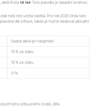
, delší lhůta
10 let
. Toto pravidlo je zásadní změnou
sk nižší než určitá částka. Pro rok 2025 činila tato
avena dle inflace, takže je nutné sledovat aktuální
Sazba daně při nesplnění
15 % ze zisku
15 % ze zisku
0 %
od přímého příbuzného (rodič, dítě,