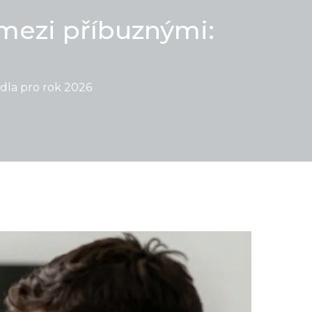
 mezi příbuznými:
idla pro rok 2026