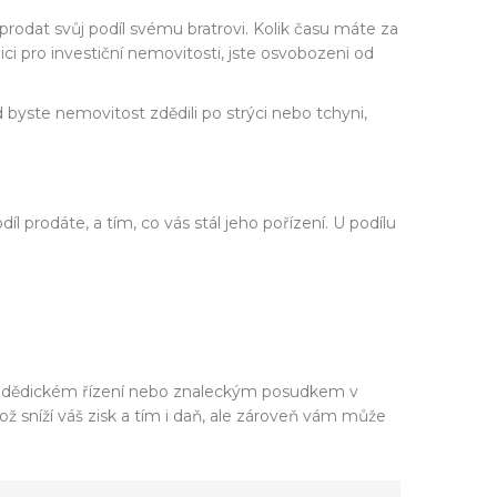
prodat svůj podíl svému bratrovi. Kolik času máte za
ici pro investiční nemovitosti, jste osvobozeni od
 byste nemovitost zdědili po strýci nebo tchyni,
 prodáte, a tím, co vás stál jeho pořízení. U podílu
u v dědickém řízení nebo znaleckým posudkem v
 sníží váš zisk a tím i daň, ale zároveň vám může