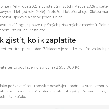
15. Zemřel v roce 2023 a vy jste dům zdědili. V roce 2026 chcete 
kových 11 let (od roku 2015). Protože 11 let přesahuje 10letou hran
podmínku splňoval alespoň jeden z nich.
vlastnictví funguje pouze u přímých příbuzných a manželů. Pokud
 dnem vstupu do vlastnictví.
zjistit, kolik zaplatíte
musíte spočítat daň. Základem je rozdíl mezi tím, za kolik podíl
dáváte tento podíl svému synovi za 2 500 000 Kč.
jší. Jako pořizovací cenu obvykle považujete hodnotu stanoveno
e, může vám Finanční úřad namítnout vyšší pořizovací cenu, což
tnictví začalo.