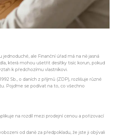
u jednoduché, ale Finanční úřad má na ně jasná
vidla, která mohou ušetřit desítky tisíc korun, pokud
 vztah k předchozímu vlastníkovi.
92 Sb., o daních z příjmů (ZDP), rozlišuje různé
u. Pojďme se podívat na to, co všechno
aplikuje na rozdíl mezi prodejní cenou a pořizovací
svobozeni od daně za předpokladu, že jste ji obývali