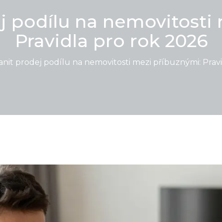
j podílu na nemovitosti
Pravidla pro rok 2026
anit prodej podílu na nemovitosti mezi příbuznými: Prav