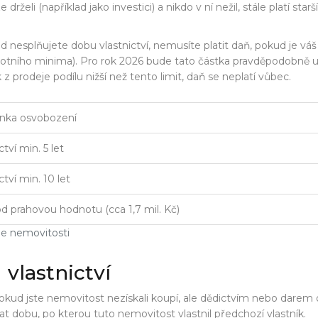
želi (například jako investici) a nikdo v ní nežil, stále platí starší
nesplňujete dobu vlastnictví, nemusíte platit daň, pokud je váš zi
votního minima). Pro rok 2026 bude tato částka pravděpodobně upr
z prodeje podílu nižší než tento limit, daň se neplatí vůbec.
nka osvobození
ctví min. 5 let
ctví min. 10 let
od prahovou hodnotu (cca 1,7 mil. Kč)
je nemovitosti
 vlastnictví
okud jste nemovitost nezískali koupí, ale dědictvím nebo darem 
at dobu, po kterou tuto nemovitost vlastnil předchozí vlastník.