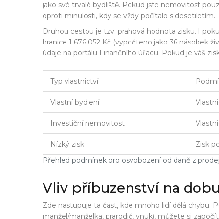
jako své trvalé bydliště. Pokud jste nemovitost pouze dr
oproti minulosti, kdy se vždy počítalo s desetiletím.
Druhou cestou je tzv. prahová hodnota zisku. I pokud 
hranice 1 676 052 Kč (vypočteno jako 36 násobek ži
údaje na portálu Finančního úřadu. Pokud je váš zisk 
Typ vlastnictví
Podmí
Vlastní bydlení
Vlastni
Investiční nemovitost
Vlastni
Nízký zisk
Zisk p
Přehled podmínek pro osvobození od daně z prode
Vliv příbuzenství na dobu
Zde nastupuje ta část, kde mnoho lidí dělá chybu. P
manžel/manželka, prarodič, vnuk), můžete si započít