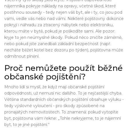
nájemníka pokryje náklady na opravy, včetně škod, které
postihnou sousedy - tedy nejen váš byt, ale i ty, co jsou pod
vami, vedle vás nebo nad vámi. Některé pojišťovny dokonce
pokryjí i náhradu za ztracený nábytek nebo elektroniku,
kterou máte v bytě, pokud je poškodíte sami. Ale pozor:
kryje to jen
neúmyslné
škody. Pokud něco zničíte záměrně,
nebo pokud jste zanedbali základní bezpečnost (např.
necháte běžet kotel bez dozoru po týden), pojišťovna může
odmítnout plnění.
Proč nemůžete použít běžné
občanské pojištění?
Mnoho lidí si myslí, že když mají občanské pojištění
odpovědnosti, už nemusí nic dalšího. To je nejčastější chyba.
Většina standardních občanských pojištění obsahuje
výluku
-
tedy výslovné vyloučení - pro škody způsobené na
pronajatých nemovitostech. To znamená: pokud vytopíte
byt, pojišťovna vám řekne: „Tohle nekryjeme, to je nájemní
byt, to je jiné pojištění.“