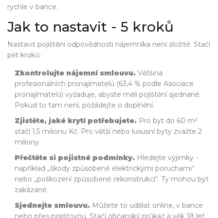
rychle v bance.
Jak to nastavit - 5 kroků
Nastavit pojištění odpovědnosti nájemníka není složité. Stačí
pět kroků:
Zkontrolujte nájemní smlouvu.
Většina
profesionálních pronajímatelů (63,4 % podle Asociace
pronajímatelů) vyžaduje, abyste měli pojištění sjednané.
Pokud to tam není, požádejte o doplnění.
Zjistěte, jaké krytí potřebujete.
Pro byt do 60 m²
stačí 1,5 milionu Kč. Pro větší nebo luxusní byty zvažte 2
miliony.
Přečtěte si pojistné podmínky.
Hledejte výjimky -
například „škody způsobené elektrickými poruchami“
nebo „poškození způsobené rekonstrukcí“. Ty mohou být
zakázané.
Sjednejte smlouvu.
Můžete to udělat online, v bance
nebo přes pojišťovnu. Stačí občanský průkaz a věk 18 let.