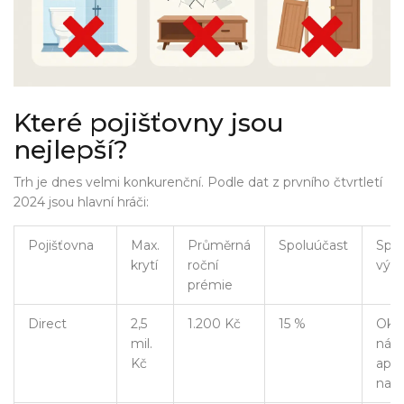
Které pojišťovny jsou
nejlepší?
Trh je dnes velmi konkurenční. Podle dat z prvního čtvrtletí
2024 jsou hlavní hráči:
Pojišťovna
Max.
Průměrná
Spoluúčast
Spec
krytí
roční
výh
prémie
Direct
2,5
1.200 Kč
15 %
Oka
mil.
náro
Kč
app,
na v