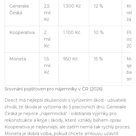
Generalie
2,5
1.300 Kč
12 %
Krytí
Česká
mil.
reko
Kč
žádn
Kooperativa
2
1.100 Kč
10 %
Plán
mil.
odh
Kč
202
Moneta
1,5
950 Kč
15 %
Mož
mil.
sjed
Kč
banc
sml
Srovnání pojišťoven pro nájemníky v ČR (2026)
Direct má nejlepší zkušenosti s vyřízením škod - uživatelé
chválí, že škoda je vyřízena do 5 pracovních dnů. Generalie
Česká je nejvíce „nájemnická“ - odstranila výjimky pro
rekonstrukce a kryje i škody, které vznikly během oprav.
Kooperativa je nejlevnější, ale zatím nemá tak rychlý proces.
Moneta je dobrá volba, pokud chcete smlouvu uzavřít