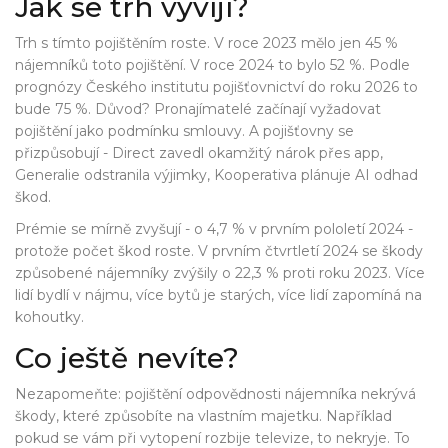
Jak se trh vyvíjí?
Trh s tímto pojištěním roste. V roce 2023 mělo jen 45 %
nájemníků toto pojištění. V roce 2024 to bylo 52 %. Podle
prognózy Českého institutu pojišťovnictví do roku 2026 to
bude 75 %. Důvod? Pronajímatelé začínají vyžadovat
pojištění jako podmínku smlouvy. A pojišťovny se
přizpůsobují - Direct zavedl okamžitý nárok přes app,
Generalie odstranila výjimky, Kooperativa plánuje AI odhad
škod.
Prémie se mírně zvyšují - o 4,7 % v prvním pololetí 2024 -
protože počet škod roste. V prvním čtvrtletí 2024 se škody
způsobené nájemníky zvýšily o 22,3 % proti roku 2023. Více
lidí bydlí v nájmu, více bytů je starých, více lidí zapomíná na
kohoutky.
Co ještě nevíte?
Nezapomeňte: pojištění odpovědnosti nájemníka
nekrývá
škody, které způsobíte na vlastním majetku. Například
pokud se vám při vytopení rozbije televize, to nekryje. To