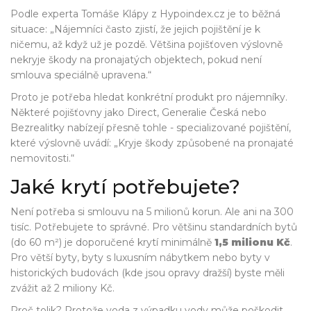
Podle experta Tomáše Klápy z Hypoindex.cz je to běžná
situace: „Nájemníci často zjistí, že jejich pojištění je k
ničemu, až když už je pozdě. Většina pojišťoven výslovně
nekryje škody na pronajatých objektech, pokud není
smlouva speciálně upravena.“
Proto je potřeba hledat konkrétní produkt pro nájemníky.
Některé pojišťovny jako Direct, Generalie Česká nebo
Bezrealitky nabízejí přesně tohle - specializované pojištění,
které výslovně uvádí: „Kryje škody způsobené na pronajaté
nemovitosti.“
Jaké krytí potřebujete?
Není potřeba si smlouvu na 5 milionů korun. Ale ani na 300
tisíc. Potřebujete to správné. Pro většinu standardních bytů
(do 60 m²) je doporučené krytí minimálně
1,5 milionu Kč
.
Pro větší byty, byty s luxusním nábytkem nebo byty v
historických budovách (kde jsou opravy dražší) byste měli
zvážit až 2 miliony Kč.
Proč tolik? Protože voda z výpadku vody může poškodit