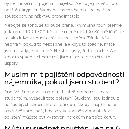
byste museli mít
pojištění majetku
. Ale to je jiná věc. Toto
pojištění kryje jen škody na
jiných
věcech - na bytě, na
sousedech, na nábytku pronajímatele.
Nebojte se toho, že to bude drahé. Průměrná roční prémie
je kolem 1 100-1 300 Kč. To je méně než 100 Kč měsíčně. Je
to jako když si koupíte záruku na telefon. Záruka vás
nechrání, pokud to nespadne, ale když to spadne, máte
jistotu. Tady je to stejné. Nejste si jistý, že to spadne. Ale
když to spadne, chcete mít jistotu, že to nezničí vaše
úspory.
Musím mít pojištění odpovědnosti
nájemníka, pokud jsem student?
Ano. Většina pronajímatelů, i ti, kteří pronajímají byty
studentům, vyžadují toto pojištění. Studenti jsou jednou z
nejčastějších skupin, které způsobují škody - například při
návštěvě kamarádů, kdy se v koupelně vytopení. Bez
pojištění můžete být vystaveni nárokům na tisíce korun.
Můžu si sjednat pojištění jen na 6