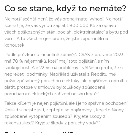
Co se stane, když to nemáte?
Nejhorší scénář není, že vás pronajímatel vyhodí. Nejhorší
scénář je, že vás vynutí zaplatit 800 000 Kč za opravu
všech poškozených stěn, podlah, elektroinstalací a bytu pod
vámi. A to všechno jen proto, že jste zapomněli na
kohoutek.
Podle průzkumu Finančně zdravější CSAS z prosince 2023
má 78 % nájemníků, kteří mají toto pojištění, s ním
spokojenost. Ale 22 % má problémy - většinou proto, že si
nepřečetli podmínky. Například uživatel z Redditu měl
požár způsobený poruchou elektriky, ale pojišťovna odmítla
platit, protože v smlouvě bylo: „škody způsobené
poruchami elektrických zařízení nejsou kryté.“
Takže klíčem je nejen pojištění, ale i jeho správné pochopení.
Pokud si nejste jistí, zeptejte se pojišťovny: „Kryjete škody
způsobené vytopením sousedů? Kryjete škody z
rekonstrukce? Kryjete škody z poruchy vody?“