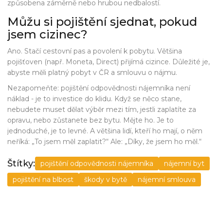
způsobena záměrně nebo hrubou nedbalostí.
Můžu si pojištění sjednat, pokud
jsem cizinec?
Ano. Stačí cestovní pas a povolení k pobytu. Většina
pojišťoven (např. Moneta, Direct) přijímá cizince. Důležité je,
abyste měli platný pobyt v ČR a smlouvu o nájmu.
Nezapomeňte: pojištění odpovědnosti nájemníka není
náklad - je to investice do klidu. Když se něco stane,
nebudete muset dělat výběr mezi tím, jestli zaplatíte za
opravu, nebo zůstanete bez bytu. Mějte ho. Je to
jednoduché, je to levné. A většina lidí, kteří ho mají, o něm
neříká: „To jsem měl zaplatit?“ Ale: „Díky, že jsem ho měl.“
Štítky:
pojištění odpovědnosti nájemníka
nájemní byt
pojištění na blbost
škody v bytě
nájemní smlouva