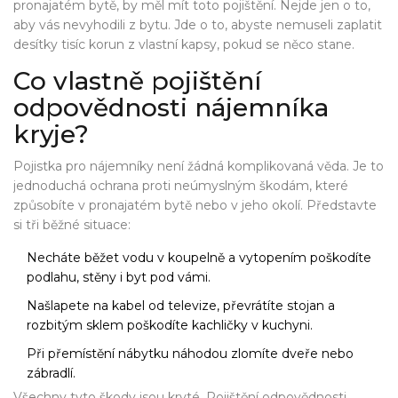
pronajatém bytě, by měl mít toto pojištění. Nejde jen o to,
aby vás nevyhodili z bytu. Jde o to, abyste nemuseli zaplatit
desítky tisíc korun z vlastní kapsy, pokud se něco stane.
Co vlastně pojištění
odpovědnosti nájemníka
kryje?
Pojistka pro nájemníky není žádná komplikovaná věda. Je to
jednoduchá ochrana proti neúmyslným škodám, které
způsobíte v pronajatém bytě nebo v jeho okolí. Představte
si tři běžné situace:
Necháte běžet vodu v koupelně a vytopením poškodíte
podlahu, stěny i byt pod vámi.
Našlapete na kabel od televize, převrátíte stojan a
rozbitým sklem poškodíte kachličky v kuchyni.
Při přemístění nábytku náhodou zlomíte dveře nebo
zábradlí.
Všechny tyto škody jsou kryté. Pojištění odpovědnosti