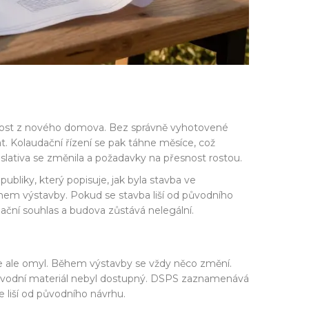
u radost z nového domova. Bez správně vyhotovené
 Kolaudační řízení se pak táhne měsíce, což
islativa se změnila a požadavky na přesnost rostou.
iky, který popisuje, jak byla stavba ve
ěhem výstavby. Pokud se stavba liší od původního
ační souhlas a budova zůstává nelegální.
To je ale omyl. Během výstavby se vždy něco změní.
 původní materiál nebyl dostupný. DSPS zaznamenává
 liší od původního návrhu.