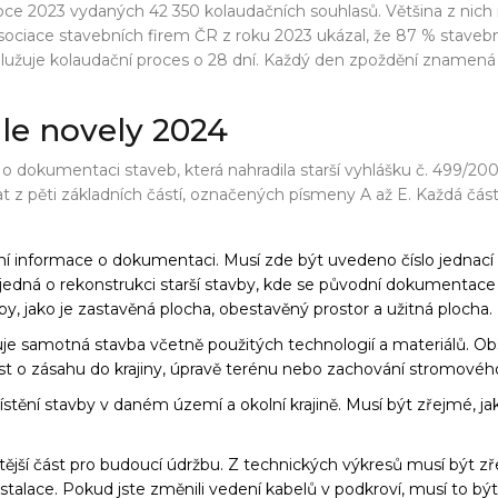
 roce 2023 vydaných 42 350 kolaudačních souhlasů. Většina z ni
iace stavebních firem ČR z roku 2023 ukázal, že 87 % stavebníc
užuje kolaudační proces o 28 dní. Každý den zpoždění znamená 
e novely 2024
. o dokumentaci staveb, která nahradila starší vyhlášku č. 499/20
at z pěti základních částí, označených písmeny A až E. Každá čás
ní informace o dokumentaci. Musí zde být uvedeno číslo jednací
jedná o rekonstrukci starší stavby, kde se původní dokumentac
y, jako je zastavěná plocha, obestavěný prostor a užitná plocha.
je samotná stavba včetně použitých technologií a materiálů. Obsa
část o zásahu do krajiny, úpravě terénu nebo zachování stromovéh
stění stavby v daném území a okolní krajině. Musí být zřejmé, jak
itější část pro budoucí údržbu. Z technických výkresů musí být z
stalace. Pokud jste změnili vedení kabelů v podkroví, musí to bý