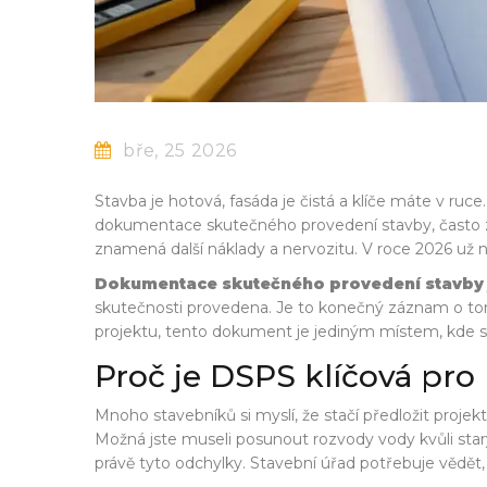
bře, 25 2026
Stavba je hotová, fasáda je čistá a klíče máte v ru
dokumentace skutečného provedení stavby, často zk
znamená další náklady a nervozitu. V roce 2026 už ne
Dokumentace skutečného provedení stavby
skutečnosti provedena
. Je to konečný záznam o tom
projektu, tento dokument je jediným místem, kde se
Proč je DSPS klíčová pro
Mnoho stavebníků si myslí, že stačí předložit projek
Možná jste museli posunout rozvody vody kvůli sta
právě tyto odchylky. Stavební úřad potřebuje vědět