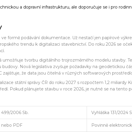
echnickou a dopravní infrastrukturu, ale doporučuje se i pro ro
y
u ve formě podávání dokumentace. Už nestačí jen papírové výkre
vropského trendu k digitalizaci stavebnictví. Do roku 2026 se o
cí.
á umožňuje tvorbu digitálního trojrozměrného modelu stavby
. T
lu budovy. Nová legislativa zvyšuje požadavky na geodetickou č
ajišťuje, že data jsou čitelná v různých softwarových prostředí
izace státní správy ČR do roku 2027 s rozpočtem 1,2 miliardy Kč
tředí. Pokud plánujete stavbu v roce 2026, je nutné se na tento po
 499/2006 Sb.
Vyhláška 131/2024 S
ý nebo PDF
Povinně elektronick