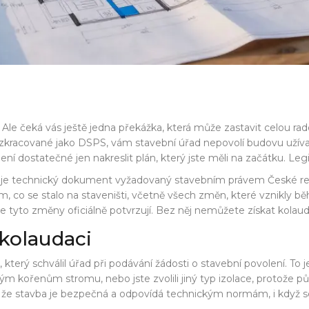
ce. Ale čeká vás ještě jedna překážka, která může zastavit celo
racované jako DSPS, vám stavební úřad nepovolí budovu užívat.
ní dostatečné jen nakreslit plán, který jste měli na začátku. Leg
je
technický dokument vyžadovaný stavebním právem České republ
, co se stalo na staveništi, včetně všech změn, které vznikly b
 tyto změny oficiálně potvrzují. Bez něj nemůžete získat kolaud
 kolaudaci
t, který schválil úřad při podávání žádosti o stavební povolení. 
rým kořenům stromu, nebo jste zvolili jiný typ izolace, protože
, že stavba je bezpečná a odpovídá technickým normám, i když se