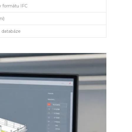
v formátu IFC
ní)
 a databáze