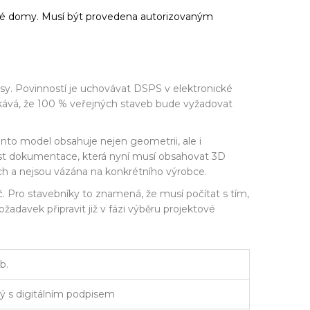
dinné domy. Musí být provedena autorizovaným
sy. Povinností je uchovávat DSPS v elektronické
čekává, že 100 % veřejných staveb bude vyžadovat
ento model obsahuje nejen geometrii, ale i
ást dokumentace, která nyní musí obsahovat 3D
ch a nejsou vázána na konkrétního výrobce.
. Pro stavebníky to znamená, že musí počítat s tím,
žadavek připravit již v fázi výběru projektové
b.
ý s digitálním podpisem