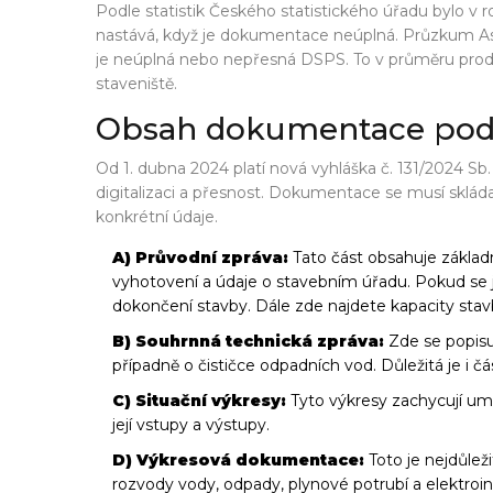
Podle statistik Českého statistického úřadu bylo v
nastává, když je dokumentace neúplná. Průzkum Asoc
je neúplná nebo nepřesná DSPS. To v průměru prodl
staveniště.
Obsah dokumentace podl
Od 1. dubna 2024 platí nová vyhláška č. 131/2024 Sb
digitalizaci a přesnost. Dokumentace se musí sklád
konkrétní údaje.
A) Průvodní zpráva:
Tato část obsahuje základ
vyhotovení a údaje o stavebním úřadu. Pokud se 
dokončení stavby. Dále zde najdete kapacity stavb
B) Souhrnná technická zpráva:
Zde se popisu
případně o čističce odpadních vod. Důležitá je i 
C) Situační výkresy:
Tyto výkresy zachycují umí
její vstupy a výstupy.
D) Výkresová dokumentace:
Toto je nejdůlež
rozvody vody, odpady, plynové potrubí a elektroin