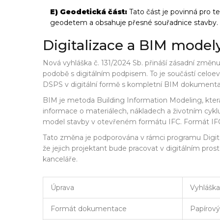
E) Geodetická část:
Tato část je povinná pro t
geodetem a obsahuje přesné souřadnice stavby.
Digitalizace a BIM model
Nová vyhláška č. 131/2024 Sb. přináší zásadní změn
podobě s digitálním podpisem. To je součástí celoe
DSPS v digitální formě s kompletní BIM dokumenta
BIM
je
metoda Building Information Modeling, kter
informace o materiálech, nákladech a životním cyk
model stavby v otevřeném formátu IFC. Formát IFC z
Tato změna je podporována v rámci programu Digital
že jejich projektant bude pracovat v digitálním pros
kanceláře.
Úprava
Vyhláška
Formát dokumentace
Papírov