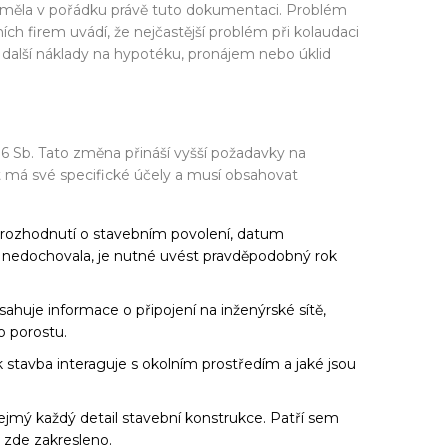
ch měla v pořádku právě tuto dokumentaci. Problém
h firem uvádí, že nejčastější problém při kolaudaci
další náklady na hypotéku, pronájem nebo úklid
06 Sb. Tato změna přináší vyšší požadavky na
t má své specifické účely a musí obsahovat
 rozhodnutí o stavebním povolení, datum
e nedochovala, je nutné uvést pravděpodobný rok
huje informace o připojení na inženýrské sítě,
o porostu.
 stavba interaguje s okolním prostředím a jaké jsou
řejmý každý detail stavební konstrukce. Patří sem
t zde zakresleno.