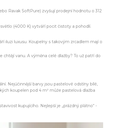
 Ravak SoftPure) zvyšují prodejní hodnotu o 312
světlo (4000 K) vytváří pocit čistoty a pohodlí.
ří iluzi luxusu. Koupelny s takovým zrcadlem mají o
e chtějí vanu. A výměna celé dlažby? To už patří do
ní. Nejúčinnější barvy jsou pastelové odstíny bílé,
 úzkých koupelen pod 4 m² může pastelová dlažba
avivost kupujícího. Nejlepší je „prázdný plátno“ -