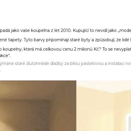
adá jako vaše koupelna z let 2010. Kupující to nevidí jako „modern
né tapety. Tyto barvy připomínají staré byty a způsobují, že lidé
 koupelny, která má celkovou cenu 2 milionů Kč? To se nevyplatí
ukce“.
ýměně staré žlutohnědé dlažby za bílou pastelovou a instalaci n
.