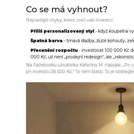
Co se má vyhnout?
Nejčastější chyby, které zničí vaši investici:
Příliš personalizovaný styl
- když koupelna vyp
Špatná barva
- tmavá dlažba, žluté kohouty, zele
Přecenění rozpočtu
- investovat 100 000 Kč do
000 Kč, už není „prodejní redesign“, ale „rekonstr
Na Facebooku uživatelka Kateřina M. napsala: „Po v
při investici 28 500 Kč.“ To není štěstí. To je strategie