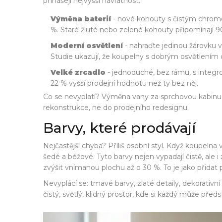
přinášejí nejvyšší návratnost:
Výměna baterií
- nové kohouty s čistým chrom
%. Staré žluté nebo zelené kohouty připomínají 90
Moderní osvětlení
- nahraďte jedinou žárovku v 
Studie ukazují, že koupelny s dobrým osvětlením d
Velké zrcadlo
- jednoduché, bez rámu, s integro
22 % vyšší prodejní hodnotu než ty bez něj.
Co se nevyplatí? Výměna vany za sprchovou kabinu. I
rekonstrukce, ne do prodejního redesignu.
Barvy, které prodávají
Nejčastější chyba? Příliš osobní styl. Když koupelna 
šedé a béžové. Tyto barvy nejen vypadají čistě, al
zvýšit vnímanou plochu až o 30 %. To je jako přidat
Nevyplácí se: tmavé barvy, zlaté detaily, dekorativn
čistý, světlý, klidný prostor, kde si každý může předst