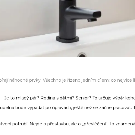
í náhodné prvky. Všechno je řízeno jedním cílem: co nejvíce lidí
 - Je to mladý pár? Rodina s dětmi? Senior? To určuje výběr kohou
 koupelna bude vypadat po úpravách, ještě než se začne pracovat.
vení potrubí. Nejde o přestavbu, ale o „převléčení“. To znamená,