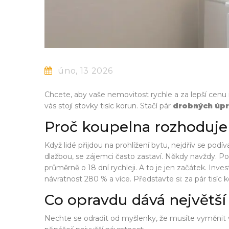
úno, 13 2026
Chcete, aby vaše nemovitost rychle a za lepší cenu
vás stojí stovky tisíc korun. Stačí pár
drobných úp
Proč koupelna rozhoduje
Když lidé přijdou na prohlížení bytu, nejdřív se pod
dlažbou, se zájemci často zastaví. Někdy navždy. 
průměrně o 18 dní rychleji. A to je jen začátek. I
návratnost 280 % a více. Představte si: za pár tisíc
Co opravdu dává největší
Nechte se odradit od myšlenky, že musíte vyměnit vše