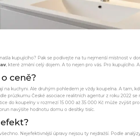
 našla kupujícího? Pak se podívejte na tu nejmenší místnost v d
rav
, které změní celý dojem. A to nejen pro vás. Pro kupujícího. A
 o ceně?
ívají na kuchyni. Ale druhým pohledem je vždy koupelna. A tam, kd
Podle průzkumu České asociace realitních agentur z roku 2022 s
nvestice do koupelny v rozmezí 15 000 až 35 000 Kč může zvýšit 
 korun navýšíte hodnotu domu o desítky tisíc.
 efekt?
chno. Nejefektivnější úpravy nejsou ty nejdražší. Podle analýzy 