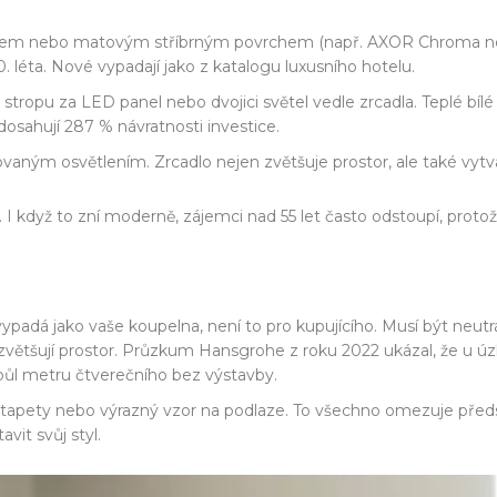
em nebo matovým stříbrným povrchem (např. AXOR Chroma nebo
. léta. Nové vypadají jako z katalogu luxusního hotelu.
stropu za LED panel nebo dvojici světel vedle zrcadla. Teplé bílé 
osahují 287 % návratnosti investice.
vaným osvětlením. Zrcadlo nejen zvětšuje prostor, ale také vytvá
 když to zní moderně, zájemci nad 55 let často odstoupí, protož
vypadá jako vaše koupelna, není to pro kupujícího. Musí být neutrál
e i zvětšují prostor. Průzkum Hansgrohe z roku 2022 ukázal, že u
 půl metru čtverečního bez výstavby.
í tapety nebo výrazný vzor na podlaze. To všechno omezuje předst
avit svůj styl.