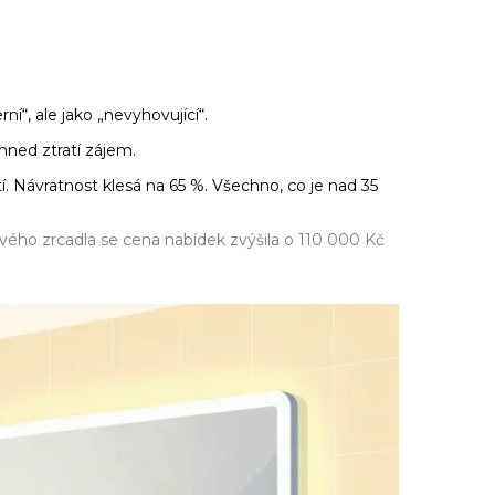
í“, ale jako „nevyhovující“.
 hned ztratí zájem.
. Návratnost klesá na 65 %. Všechno, co je nad 35
ového zrcadla se cena nabídek zvýšila o 110 000 Kč