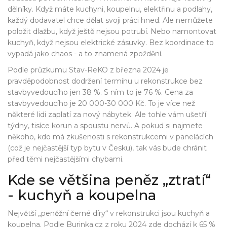
dělníky. Když máte kuchyni, koupelnu, elektřinu a podlahy,
každý dodavatel chce dělat svoji práci hned. Ale nemůžete
položit dlažbu, když ještě nejsou potrubí. Nebo namontovat
kuchyň, když nejsou elektrické zásuvky. Bez koordinace to
vypadá jako chaos - a to znamená zpoždění.
Podle průzkumu Stav-ReKO z března 2024 je
pravděpodobnost dodržení termínu u rekonstrukce bez
stavbyvedoucího jen 38 %. S ním to je 76 %. Cena za
stavbyvedoucího je 20 000-30 000 Kč. To je více než
některé lidi zaplatí za nový nábytek. Ale tohle vám ušetří
týdny, tisíce korun a spoustu nervů. A pokud si najmete
někoho, kdo má zkušenosti s rekonstrukcemi v panelácích
(což je nejčastější typ bytu v Česku), tak vás bude chránit
před těmi nejčastějšími chybami.
Kde se většina peněz „ztratí“
- kuchyň a koupelna
Největší „peněžní černé díry“ v rekonstrukci jsou kuchyň a
koupelna. Podle Burinka.cz z roku 2024 zde dochází k 65 %