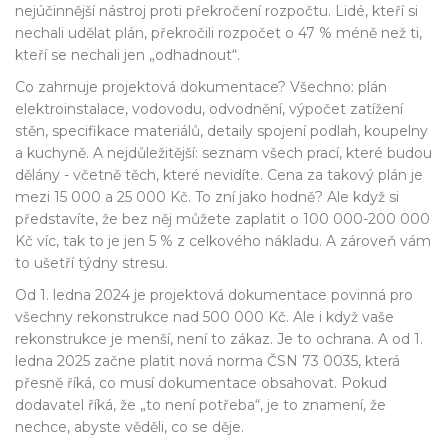
nejúčinnější nástroj proti překročení rozpočtu. Lidé, kteří si
nechali udělat plán, překročili rozpočet o 47 % méně než ti,
kteří se nechali jen „odhadnout“.
Co zahrnuje projektová dokumentace? Všechno: plán
elektroinstalace, vodovodu, odvodnění, výpočet zatížení
stěn, specifikace materiálů, detaily spojení podlah, koupelny
a kuchyně. A nejdůležitější: seznam všech prací, které budou
dělány - včetně těch, které nevidíte. Cena za takový plán je
mezi 15 000 a 25 000 Kč. To zní jako hodně? Ale když si
představíte, že bez něj můžete zaplatit o 100 000-200 000
Kč víc, tak to je jen 5 % z celkového nákladu. A zároveň vám
to ušetří týdny stresu.
Od 1. ledna 2024 je projektová dokumentace povinná pro
všechny rekonstrukce nad 500 000 Kč. Ale i když vaše
rekonstrukce je menší, není to zákaz. Je to ochrana. A od 1.
ledna 2025 začne platit nová norma ČSN 73 0035, která
přesně říká, co musí dokumentace obsahovat. Pokud
dodavatel říká, že „to není potřeba“, je to znamení, že
nechce, abyste věděli, co se děje.