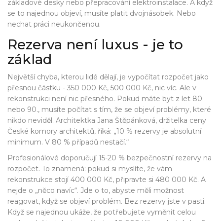
základové desky nebo přepracování elektroinstalace. A když
se to najednou objeví, musíte platit dvojnásobek. Nebo
nechat práci neukončenou.
Rezerva není luxus - je to
základ
Největší chyba, kterou lidé dělají, je vypočítat rozpočet jako
přesnou částku - 350 000 Kč, 500 000 Kč, nic víc. Ale v
rekonstrukci není nic přesného. Pokud máte byt z let 80.
nebo 90., musíte počítat s tím, že se objeví problémy, které
nikdo neviděl. Architektka Jana Štěpánková, držitelka ceny
České komory architektů, říká: „10 % rezervy je absolutní
minimum. V 80 % případů nestačí.“
Profesionálové doporučují 15-20 % bezpečnostní rezervy na
rozpočet. To znamená: pokud si myslíte, že vám
rekonstrukce stojí 400 000 Kč, připravte si 480 000 Kč. A
nejde o „něco navíc“. Jde o to, abyste měli možnost
reagovat, když se objeví problém. Bez rezervy jste v pasti.
Když se najednou ukáže, že potřebujete vyměnit celou