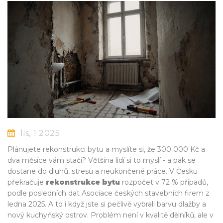
lis, 1 2025
Plánujete rekonstrukci bytu a myslíte si, že 300 000 Kč a
dva měsíce vám stačí? Většina lidí si to myslí - a pak se
dostane do dluhů, stresu a neukončené práce. V Česku
překračuje
rekonstrukce bytu
rozpočet v 72 % případů,
podle posledních dat Asociace českých stavebních firem z
ledna 2025. A to i když jste si pečlivě vybrali barvu dlažby a
nový kuchyňský ostrov. Problém není v kvalitě dělníků, ale v