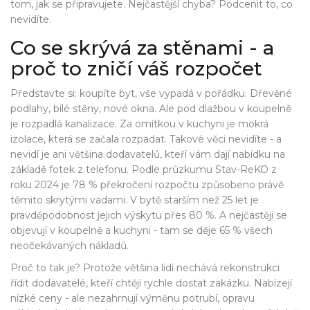
tom, jak se připravujete. Nejčastější chyba? Podcenit to, co
nevidíte.
Co se skrývá za stěnami - a
proč to zničí váš rozpočet
Představte si: koupíte byt, vše vypadá v pořádku. Dřevěné
podlahy, bílé stěny, nové okna. Ale pod dlažbou v koupelně
je rozpadlá kanalizace. Za omítkou v kuchyni je mokrá
izolace, která se začala rozpadat. Takové věci nevidíte - a
nevidí je ani většina dodavatelů, kteří vám dají nabídku na
základě fotek z telefonu. Podle průzkumu Stav-ReKO z
roku 2024 je 78 % překročení rozpočtu způsobeno právě
těmito skrytými vadami. V bytě starším než 25 let je
pravděpodobnost jejich výskytu přes 80 %. A nejčastěji se
objevují v koupelně a kuchyni - tam se děje 65 % všech
neočekávaných nákladů.
Proč to tak je? Protože většina lidí nechává rekonstrukci
řídit dodavatelé, kteří chtějí rychle dostat zakázku. Nabízejí
nízké ceny - ale nezahrnují výměnu potrubí, opravu