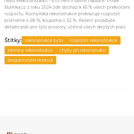
nebo elektroinstalaci - a to není v běžné nabídce. Podle
Burinka.cz z roku 2024 zde dochází k 65 % všech překročení
rozpočtu. Kuchyňská rekonstrukce překračuje rozpočet
průměrně o 28 %, koupelna o 32 %. Řešení: požadujte
detailní plán pro tyto prostory, včetně všech skrytých prací.
Štítky:
rekonstrukce bytu
rozpočet rekonstrukce
termíny rekonstrukce
chyby při rekonstrukci
bezpečnostní rezerva