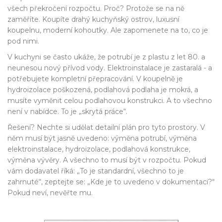
všech překročení rozpočtu. Proč? Protože se na ně
zaměříte. Koupíte drahý kuchyňský ostrov, luxusní
koupelnu, moderní kohoutky. Ale zapomenete na to, co je
pod nimi.
V kuchyni se často ukáže, že potrubí je z plastu z let 80. a
neunesou nový přívod vody. Elektroinstalace je zastaralá - a
potřebujete kompletní přepracování. V koupelně je
hydroizolace poškozená, podlahová podlaha je mokrá, a
musíte vyměnit celou podlahovou konstrukci. A to všechno
není v nabídce. To je „skrytá práce“.
Řešení? Nechte si udělat detailní plán pro tyto prostory. V
něm musí být jasně uvedeno: výměna potrubí, výměna
elektroinstalace, hydroizolace, podlahová konstrukce,
výměna vývěry. A všechno to musí být v rozpočtu. Pokud
vám dodavatel říká: „To je standardní, všechno to je
zahrnuté“, zeptejte se: „Kde je to uvedeno v dokumentaci?“
Pokud neví, nevěřte mu.