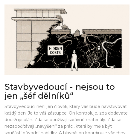
Stavbyvedoucí - nejsou to
jen „šéf dělníků“
Stavbyvedoucí není jen člověk, který vás bude navštěvovat
každý den. Je to váš zástupce. On kontroluje, zda dodavatel
dodržuje plán. Zda se používají správné materiály. Zda se
nezapočítávají „navýšení“ za práci, která by měla být
součástí původní nabídky. A hlavně: on koordinuje všechny