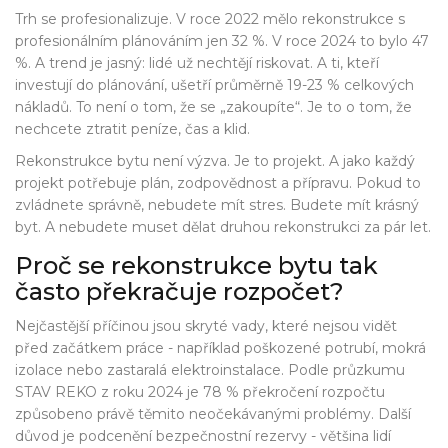
Trh se profesionalizuje. V roce 2022 mělo rekonstrukce s
profesionálním plánováním jen 32 %. V roce 2024 to bylo 47
%. A trend je jasný: lidé už nechtějí riskovat. A ti, kteří
investují do plánování, ušetří průměrně 19-23 % celkových
nákladů. To není o tom, že se „zakoupíte“. Je to o tom, že
nechcete ztratit peníze, čas a klid.
Rekonstrukce bytu není výzva. Je to projekt. A jako každý
projekt potřebuje plán, zodpovědnost a přípravu. Pokud to
zvládnete správně, nebudete mít stres. Budete mít krásný
byt. A nebudete muset dělat druhou rekonstrukci za pár let.
Proč se rekonstrukce bytu tak
často překračuje rozpočet?
Nejčastější příčinou jsou skryté vady, které nejsou vidět
před začátkem práce - například poškozené potrubí, mokrá
izolace nebo zastaralá elektroinstalace. Podle průzkumu
STAV REKO z roku 2024 je 78 % překročení rozpočtu
způsobeno právě těmito neočekávanými problémy. Další
důvod je podcenění bezpečnostní rezervy - většina lidí