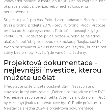
vodovodní instalaci, a máte jen 10 000 Kč na zbytek, buďte
připraveni půjčit si peníze, nebo nechat koupelnu
neukončenou.
Stejně to platí i pro čas. Pokud vám dodavatel říká, že práce
trvají 8 týdnů, přidejte 20 % - tedy 10 týdnů. Proč? Protože
omítka potřebuje vyschnout. Potrubí se nespojí, když je
venku -5 °C. Dodavatel přijde pozdě. A nebo se najednou
ukáže, že potřebujete novou elektrickou přípojku, což trvá
týden na schválení. Pokud necháte jen 8 týdnů, budete mít
stěny bez omítky, když přijde vánoční prázdniny.
Projektová dokumentace -
nejlevnější investice, kterou
můžete udělat
Představte si, že chcete postavit dům. Nezavoláte si
stavitele, který vám řekne: „Děláme to tak, jak se nám líbí.“
Ne, nejprve zavoláte architekta. A ten vám udělá plán. Proč
by mělo být jinak u rekonstrukce bytu? Podle průzkumu
Nejstav.cz z ledna 2024 je projektová dokumentace