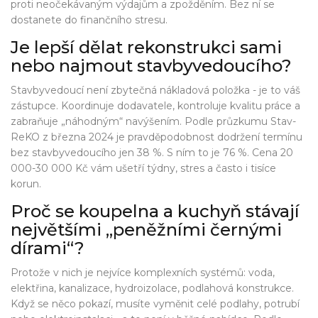
proti neočekávaným výdajům a zpožděním. Bez ní se
dostanete do finančního stresu.
Je lepší dělat rekonstrukci sami
nebo najmout stavbyvedoucího?
Stavbyvedoucí není zbytečná nákladová položka - je to váš
zástupce. Koordinuje dodavatele, kontroluje kvalitu práce a
zabraňuje „náhodným“ navýšením. Podle průzkumu Stav-
ReKO z března 2024 je pravděpodobnost dodržení termínu
bez stavbyvedoucího jen 38 %. S ním to je 76 %. Cena 20
000-30 000 Kč vám ušetří týdny, stres a často i tisíce
korun.
Proč se koupelna a kuchyň stávají
největšími „peněžními černými
dírami“?
Protože v nich je nejvíce komplexních systémů: voda,
elektřina, kanalizace, hydroizolace, podlahová konstrukce.
Když se něco pokazí, musíte vyměnit celé podlahy, potrubí