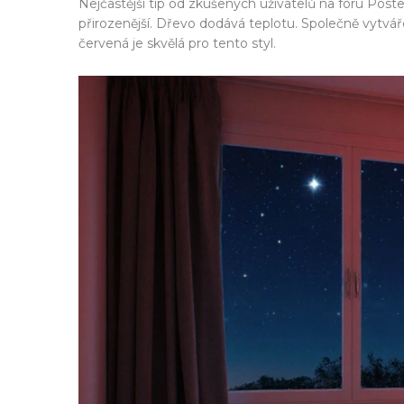
Nejčastější tip od zkušených uživatelů na fóru Post
přirozenější. Dřevo dodává teplotu. Společně vytvářej
červená je skvělá pro tento styl.