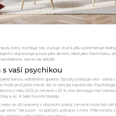
mpuls, který zrychluje tep, zvyšuje chuť k jídlu a přeměňuje klidný
signérů doporučuje pouze jako akcent, nikoli jako hlavní barvu st
 nezvládnete, začne vás dráždit.
 s vaší psychikou
delší barvou viditelného spektra. Opticky přibližuje věci - stěna 
může jevit ještě menší. Ale to není její největší síla. Psychologi
umu z roku 2022 je červená o 52 % více stimulující než oranžová 
eji a víc. A také hovořili hlasitěji.
o, nebo se cítí unavený v obývacím pokoji, červená může být váš 
je stres.“ Ale pozor - to platí jen, pokud je v míře. Příliš mno