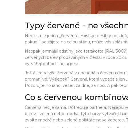
Typy červené - ne všechn
Neexistuje jedna „červená“. Existuje desítky odstínů, 
pokud ji použijete na celou stěnu, může vás zbláznit
Naopak jemnější odstíny jako terrakotta (RAL 3009), 
červených barev prodávaných v Česku v roce 2023. 
vytvářejí pohodlí, ne agresi.
Ještě jedna věc: červená v obchodě a červená doma n
proměnlivé. Výsledek? Červená, která vypadala jen 
Pozorujte ho ráno, večer, za dne, za noci. A pak tep
Co s červenou kombinovat
Červená nežije sama. Potřebuje partnera. Nejlepší v
barev - zelená nebo modrá. Tyto barvy vytvářejí har
zvolte modré nebo zelené polštáře nebo koberce. T