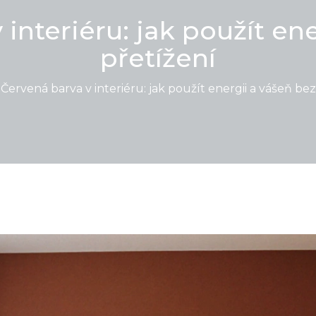
interiéru: jak použít en
přetížení
Červená barva v interiéru: jak použít energii a vášeň bez