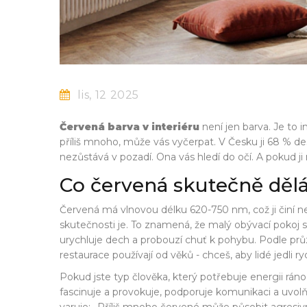
lis, 12 2025
Červená barva v interiéru
není jen barva. Je to i
příliš mnoho, může vás vyčerpat. V Česku ji 68 % de
nezůstává v pozadí. Ona vás hledí do očí. A pokud ji
Co červená skutečně dělá
Červená má vlnovou délku 620-750 nm, což ji činí nej
skutečnosti je. To znamená, že malý obývací pokoj se 
urychluje dech a probouzí chuť k pohybu. Podle průzk
restaurace používají od věků - chceš, aby lidé jedli rychl
Pokud jste typ člověka, který potřebuje energii rán
fascinuje a provokuje, podporuje komunikaci a uvolňu