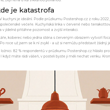
ě, zejména u lidí s klidnou povahou.“
de je katastrofa
. V kuchyni je ideální. Podle průzkumu Postershop.cz z roku 2022
pro společenské večeře. Kuchyňská linka v červené nebo terrako
 jídelně přitáhne pozornost a zvýší interakci.
štáře, koberec nebo jedna stěna s červeným obrazem vytvoří foc
ká: „Po roce už jsem se k ní zvykl - a už si nemůžu představit žádný j
 v ložnici. 82 % respondentů v průzkumu Postershop.cz hlásilo pr
 I když máte rádi vášeň, v posteli byste ji měli nechat venku. K