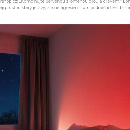
ershop.cz: „Kombinujte červenou s lomenou bílou a dřevem.“ Lomen
í prostor, který je živý, ale ne agresivní. Toto je dnešní trend - 