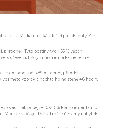
buch - silná, dramatická, ideální pro akcenty. Ale
 přírodněji. Tyto odstíny tvoří 65 % všech
jí se s dřevem, lněným textilem a kamenem -
e dostane jiné světlo - denní, přírodní,
 si vezměte vzorek a nechte ho na stěně 48 hodin.
o je základ. Pak přidejte 10-20 % komplementárních
klid. Modrá zklidňuje. Pokud máte červený nábytek,