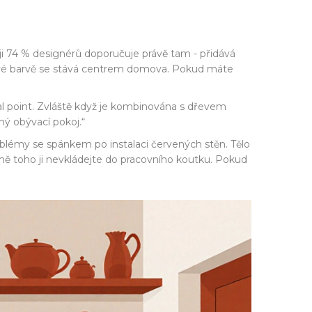
 ji 74 % designérů doporučuje právě tam - přidává
ttové barvě se stává centrem domova. Pokud máte
al point. Zvláště když je kombinována s dřevem
iný obývací pokoj.“
oblémy se spánkem po instalaci červených stěn. Tělo
romě toho ji nevkládejte do pracovního koutku. Pokud