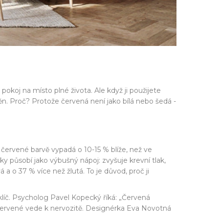
 pokoj na místo plné života. Ale když ji použijete
ěn. Proč? Protože červená není jako bílá nebo šedá -
v červené barvě vypadá o 10-15 % blíže, než ve
cky působí jako výbušný nápoj: zvyšuje krevní tlak,
a o 37 % více než žlutá. To je důvod, proč ji
klíč. Psycholog Pavel Kopecký říká: „Červená
ho červené vede k nervozitě. Designérka Eva Novotná