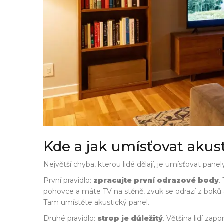
Kde a jak umísťovat akus
Největší chyba, kterou lidé dělají, je umísťovat pane
První pravidlo:
zpracujte první odrazové body
.
pohovce a máte TV na stěně, zvuk se odrazí z boků a
Tam umístěte akustický panel.
Druhé pravidlo:
strop je důležitý
. Většina lidí za