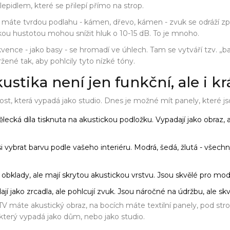
epidlem, které se přilepí přímo na strop.
ž máte tvrdou podlahu - kámen, dřevo, kámen - zvuk se odráží z
u hustotou mohou snížit hluk o 10-15 dB. To je mnoho.
ekvence - jako basy - se hromadí ve úhlech. Tam se vytváří tzv. „
vržené tak, aby pohlcily tyto nízké tóny.
ustika není jen funkční, ale i k
ost, která vypadá jako studio. Dnes je možné mít panely, které
ecká díla tisknuta na akustickou podložku. Vypadají jako obraz, a
 vybrat barvu podle vašeho interiéru. Modrá, šedá, žlutá - všechny
 obklady, ale mají skrytou akustickou vrstvu. Jsou skvělé pro mod
í jako zrcadla, ale pohlcují zvuk. Jsou náročné na údržbu, ale skvě
 TV máte akustický obraz, na bocích máte textilní panely, pod 
 který vypadá jako dům, nebo jako studio.