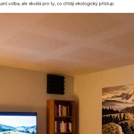
í volba, ale skvělá pro ty, co chtějí ekologický přístup.