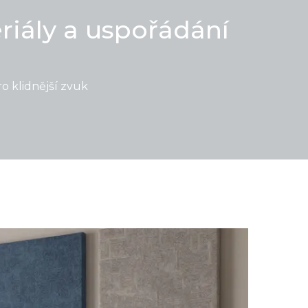
riály a uspořádání
ro klidnější zvuk