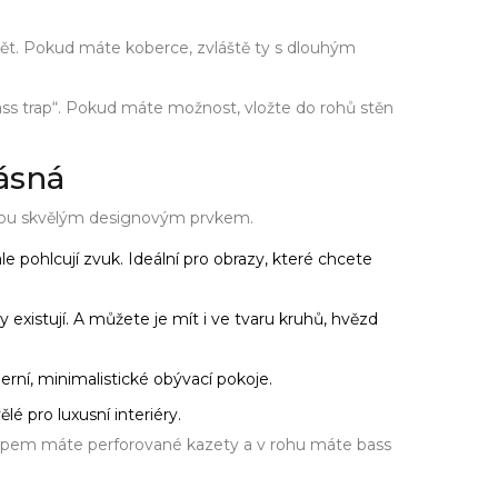
pět. Pokud máte koberce, zvláště ty s dlouhým
bass trap“. Pokud máte možnost, vložte do rohů stěn
rásná
 jsou skvělým designovým prvkem.
le pohlcují zvuk. Ideální pro obrazy, které chcete
 existují. A můžete je mít i ve tvaru kruhů, hvězd
erní, minimalistické obývací pokoje.
lé pro luxusní interiéry.
stropem máte perforované kazety a v rohu máte bass