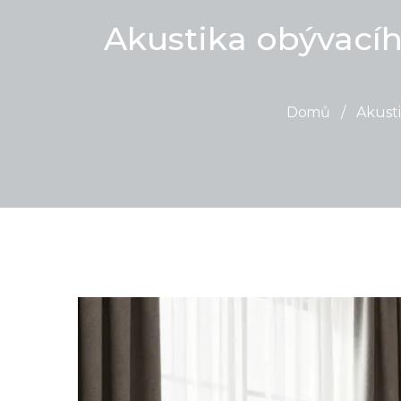
Akustika obývacíh
Domů
/
Akusti