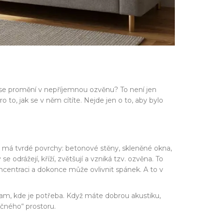
a se promění v nepříjemnou ozvěnu? To není jen
to, jak se v něm cítíte. Nejde jen o to, aby bylo
mů má tvrdé povrchy: betonové stěny, skleněné okna,
drážejí, kříží, zvětšují a vzniká tzv. ozvěna. To
oncentraci a dokonce může ovlivnit spánek. A to v
 tam, kde je potřeba. Když máte dobrou akustiku,
učného“ prostoru.