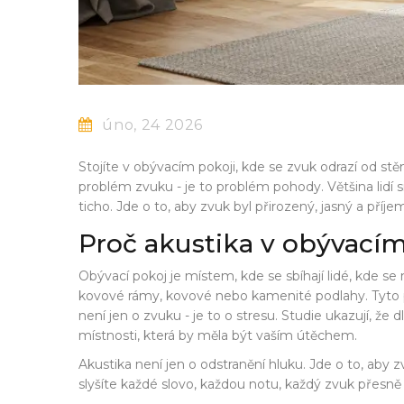
úno, 24 2026
Stojíte v obývacím pokoji, kde se zvuk odrazí od st
problém zvuku - je to problém pohody. Většina lidí s
ticho. Jde o to, aby zvuk byl přirozený, jasný a příj
Proč akustika v obývacím
Obývací pokoj je místem, kde se sbíhají lidé, kde s
kovové rámy, kovové nebo kamenité podlahy. Tyto povr
není jen o zvuku - je to o stresu. Studie ukazují, 
místnosti, která by měla být vaším útěchem.
Akustika není jen o odstranění hluku. Jde o to, aby 
slyšíte každé slovo, každou notu, každý zvuk přesně