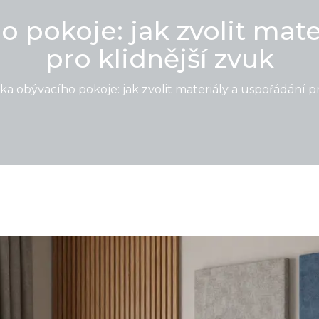
o pokoje: jak zvolit mate
pro klidnější zvuk
ka obývacího pokoje: jak zvolit materiály a uspořádání p