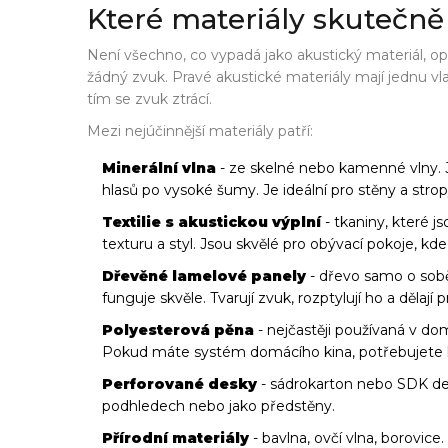
Které materiály skutečně
Není všechno, co vypadá jako akustický materiál, opr
žádný zvuk. Pravé akustické materiály mají jednu vl
tím se zvuk ztrácí.
Mezi nejúčinnější materiály patří:
Minerální vlna
- ze skelné nebo kamenné vlny. J
hlasů po vysoké šumy. Je ideální pro stěny a stro
Textilie s akustickou výplní
- tkaniny, které js
texturu a styl. Jsou skvělé pro obývací pokoje, kd
Dřevěné lamelové panely
- dřevo samo o sob
funguje skvěle. Tvarují zvuk, rozptylují ho a dělají 
Polyesterová pěna
- nejčastěji používaná v dom
Pokud máte systém domácího kina, potřebujete k 
Perforované desky
- sádrokarton nebo SDK desk
podhledech nebo jako předstěny.
Přírodní materiály
- bavlna, ovčí vlna, borovice