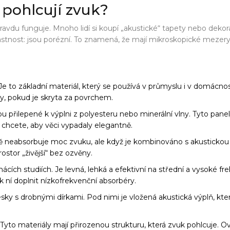
 pohlcují zvuk?
avdu funguje. Mnoho lidí si koupí „akustické“ tapety nebo dekora
astnost: jsou
porézní
. To znamená, že mají mikroskopické mezery, 
e to základní materiál, který se používá v průmyslu i v domácnos
py, pokud je skryta za povrchem.
ou přilepené k výplni z polyesteru nebo minerální vlny. Tyto panely
e chcete, aby věci vypadaly elegantně.
ě neabsorbuje moc zvuku, ale když je kombinováno s akusticko
prostor „živější“ bez ozvěny.
ácích studiích. Je levná, lehká a efektivní na střední a vysoké fre
ní doplnit nízkofrekvenční absorbéry.
y s drobnými dírkami. Pod nimi je vložená akustická výplň, která
. Tyto materiály mají přirozenou strukturu, která zvuk pohlcuje. O