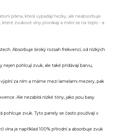
tivní prkna, která vypadají hezky, ale neabsorbuje
které zvukové vlny pronikají a mění se na teplo - a
tech. Absorbuje široký rozsah frekvencí, od nízkých
 nejen pohlcují zvuk, ale také přidávají barvu,
u výplní za ním a máme mezi lamelami mezery, pak
kvence. Ale nezabírá nízké tóny, jako jsou basy.
 pohlcuje zvuk. Tyto panely se často používají v
včí vlna je například 100% přírodní a absorbuje zvuk