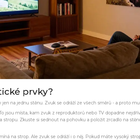
tické prvky?
ly jen na jednu stěnu. Zvuk se odráží ze všech směrů - a proto mus
 To jsou místa, kam zvuk z reproduktorů nebo TV dopadne nejdřív
 stropu. Zkuste si sednout na pohovku a položit zrcadlo na stěnu 
pomíná na strop. Ale zvuk se odráží i o něj. Pokud máte vysoký st