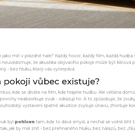
ěn jako míč v prázdné hale? Každý hovor, každý film, každá hudb
i neuvědomuje, že akustika obývacího pokoje může být klíčová pro 
emný - bez hluku, který vás vyčerpává.
 pokoji vůbec existuje?
e mluví, kde se díváte na film, kde hrajete hudbu. Ale většina do
chy neabsorbuje zvuk - odrazují ho. A to způsobuje, že zvuky se o
že dlouhodobý vystavení špatné akustice zvyšuje únavu, zhoršuje k
zvuk byl
pohlcen
tam, kde to dává smysl, a nechal se volně šířit
 tak, jak by měl znít - bez přehnaného hluku, bez nárazů, bez „hl