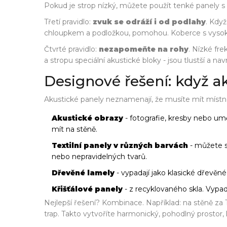
Pokud je strop nízký, můžete použít tenké panely s l
Třetí pravidlo:
zvuk se odráží i od podlahy
. Kdy
chloupkem a podložkou, pomohou. Koberce s vysoko
Čtvrté pravidlo:
nezapomeňte na rohy
. Nízké fr
a stropu speciální akustické bloky - jsou tlustší a na
Designové řešení: když ak
Akustické panely neznamenají, že musíte mít místn
Akustické obrazy
- fotografie, kresby nebo uměl
mít na stěně.
Textilní panely v různých barvách
- můžete si
nebo nepravidelných tvarů.
Dřevěné lamely
- vypadají jako klasické dřevěné
Křišťálové panely
- z recyklovaného skla. Vypadaj
Nejlepší řešení? Kombinace. Například: na stěně za
trap. Takto vytvoříte harmonický, pohodlný prostor,